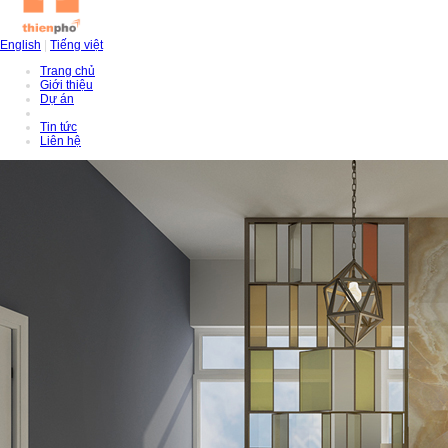
English
|
Tiếng việt
Trang chủ
Giới thiệu
Dự án
Tin tức
Liên hệ