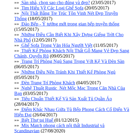
»»
Sàn nhà, chọn sao cho đúng và đẹp?
(23/05/2017)
»»
Tim Hiểu Về Các Loại Ghế Sofa
(20/05/2017)
»»
Nội Thất Bằng Tre Trúc Tôn Vinh Nét Đẹp Truyền
Thống
(18/05/2017)
»»
Đảo Bếp - Ý tưởng mới trong gian bếp truyền thống
(15/05/2017)
»»
Những Điều Cần Biết Khi Xây Dựng Giếng Trời Cho
Nhà Phố
(12/05/2017)
»»
Ghế Sofa Trong Văn Hóa Người Việt
(11/05/2017)
»»
Thiết Kế Phòng Khách Nội Thất Gỗ Mang Vẻ Đẹp Sang
Chảnh, Quyến Rũ
(09/05/2017)
»»
Trang Trí Phòng Ngủ Sang Trọng Với Kệ Và Đèn Sàn
(06/05/2017)
»»
Những Điều Nên Tránh Khi Thiết Kế Phòng Ngủ
(05/05/2017)
»»
Đèn Trang Trí Phòng Khách
(04/05/2017)
»»
Nghệ Thuật Rustic_Nét Mộc Mạc Trong Căn Nhà Của
Bạn
(03/05/2017)
»»
Tiêu Chuẩn Thiết Kế Và Sản Xuất Tủ Quần Áo
(28/04/2017)
»»
Điểm Khác Nhau Giữa Tủ Bếp Phong Cách Cổ Điển Và
Hiện Đại
(26/04/2017)
»»
Biệt Thự tại Huế
(01/12/2015)
»»
Mix Match phong cách nội thất Industrial và
Scandinavian
(27/08/2020)