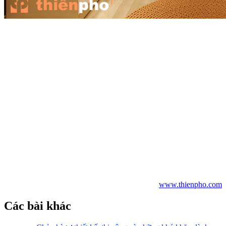
Tỷ lệ trong nghệ thuật là mối quan hệ hài hòa, so sánh giữa hai hay
nhiều yếu tố trong một thành phần liên quan đến kích thước, màu
sắc, số lượng, sắp xếp, sắc độ…Tỷ lệ vàng, tỷ lệ 1/3…là các tỷ lệ
đẹp thường được áp dụng trong thiết kế nội thất.
Hi vọng với bài viết trên các bạn có thêm kiến thức về trang trí nội
thất trong nhà giúp bạn xây dựng tổ ấm của mình thêm trọn vẹn, ấm
cúng hơn.
Thiên Phố luôn tự hào là một trong những đơn vị thiết kế và thi
công nội thất trọn gói uy tín tại Tp.HCM, luôn đồng hành và giúp
khách hàng xây dựng tổ ấm trong mơ thành hiện thực, mang lại
những giá trị đích thực của cuộc sống với những món đồ nội thất
thông minh, tiện nghi và đẳng cấp. Hãy liên hệ ngay với chúng tôi
theo đường dây nóng (08)54173837-0983040981 để được tư vấn và
hỗ trợ về các giải pháp thiết kế căn hộ nhỏ xinh của bạn nhé.
www.thienpho.com
Các bài khác