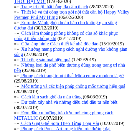
THỜI ĐẠI MỚI
(17/03/2020)
»»
Trang trí nội thất bằng đá cẩm thạch
(28/02/2020)
»»
Thiết kế và thi công trọn gói nội thất căn hộ Happy Valley
Premier, Phú Mỹ Hưng
(06/02/2020)
»»
Eurotile-Mảnh ghép hoàn hảo cho không gian sống
đương đại
(30/12/2019)
»»
Cách làm thoáng phòng không có cửa sổ khắc phục
phòng thiếu không khí
(06/11/2019)
»»
Cửa tàng hình: Cách thiết kế nhà độc đáo
(15/10/2019)
»»
Xu hướng mang phong cách nghỉ dưỡng vào không gian
sống
(27/09/2019)
»»
Thi công sàn mái hiệu quả
(12/09/2019)
»»
Những loại đá phổ biến thường dùng trong trang trí nhà
bếp
(05/09/2019)
»»
Phong cách trang trí nội thất Mid-century modern là gì?
(29/08/2019)
»»
Mốc tường và các biện pháp chống mốc tường hiệu quả
(20/08/2019)
»»
Cách làm sạch ghế da màu trắng
(06/08/2019)
»»
Dự toán xây nhà và những điều chủ đầu tư nên biết
(30/07/2019)
»»
Đón đầu xu hướng trào lưu mới cùng phong cách
METALLIC
(16/07/2019)
»»
Cách Giặt Ghế Sofa Theo Từng Loại Vải
(10/07/2019)
»»
Phong cách Pop – Art trong kiến trúc đương đại