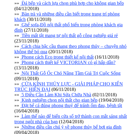
»»
Đá bếp và cách lựa chọn phù hợp cho không gian bếp
(04/12/2018)
»»
Bàn trà và những điều cần biết trong trang trí phòng
khách
(30/11/2018)
»»
Ghế sofa-Đồ nội thất phổ biến trong phòng khách gia
đình
(27/11/2018)
»»
Tiền mất tật mang tự nội thất gỗ công nghiệp giá rẻ
(23/11/2018)
»»
Cách chia bậc cầu thang theo phong thủy – chuyện nhỏ
không thể bỏ qua
(20/11/2018)
»»
Phong cách Eco trong thiết kế nội thất
(16/11/2018)
»»
Phong cách thiết kế VICTORIAN có gì hấp dẫn?
(13/11/2018)
»»
Nội Thất Gỗ Óc Chó Nâng Tầm Giá Trị Cuộc Sống
(09/11/2018)
»»
CỬA KÍNH THỦY LỰC - GIẢI PHÁP CHO KIẾN
TRÚC HIỆN ĐẠI
(06/11/2018)
»»
5 Điều Cần Làm Khi Sửa Chữa Nhà
(02/11/2018)
»»
Kinh nghiệm chọn nội thất cho gian bếp
(19/04/2018)
»»
Đặt bể cá đúng phong thuỷ để tránh ốm đau, bệnh tật
(16/04/2018)
»»
Làm thế nào để biến cửa sổ trở thành con mắt sáng nhất
trong ngôi nhà của bạn
(12/04/2018)
»»
Những điều cần chú ý về phong thủy bể bơi gia đình
(09/04/2018)