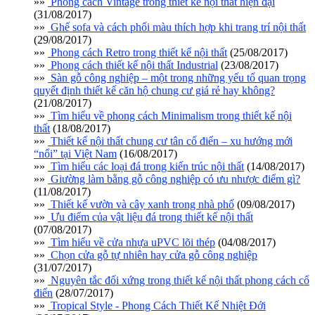
»»
Phong cách Vintage trong thiết kế nội thất hiện đại
(31/08/2017)
»»
Ghế sofa và cách phối màu thích hợp khi trang trí nội thất
(29/08/2017)
»»
Phong cách Retro trong thiết kế nội thất
(25/08/2017)
»»
Phong cách thiết kế nội thất Industrial
(23/08/2017)
»»
Sàn gỗ công nghiệp – một trong những yếu tố quan trọng
quyết định thiết kế căn hộ chung cư giá rẻ hay không?
(21/08/2017)
»»
Tìm hiểu về phong cách Minimalism trong thiết kế nội
thất
(18/08/2017)
»»
Thiết kế nội thất chung cư tân cổ điển – xu hướng mới
“nổi” tại Việt Nam
(16/08/2017)
»»
Tìm hiểu các loại đá trong kiến trúc nội thất
(14/08/2017)
»»
Giường làm bằng gỗ công nghiệp có ưu nhược điểm gì?
(11/08/2017)
»»
Thiết kế vườn và cây xanh trong nhà phố
(09/08/2017)
»»
Ưu điểm của vật liệu đá trong thiết kế nội thất
(07/08/2017)
»»
Tìm hiểu về cửa nhựa uPVC lõi thép
(04/08/2017)
»»
Chọn cửa gỗ tự nhiên hay cửa gỗ công nghiệp
(31/07/2017)
»»
Nguyên tắc đối xứng trong thiết kế nội thất phong cách cổ
điển
(28/07/2017)
»»
Tropical Style - Phong Cách Thiết Kế Nhiệt Đới