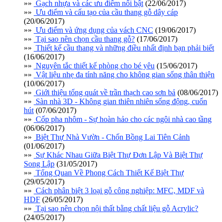
»»
Gạch nhựa và các ưu điểm nổi bật
(22/06/2017)
»»
Ưu điểm và cấu tạo của cầu thang gỗ dây cáp
(20/06/2017)
»»
Ưu điểm và ứng dụng của vách CNC
(19/06/2017)
»»
Tại sao nên chọn cầu thang gỗ?
(17/06/2017)
»»
Thiết kế cầu thang và những điều nhất định bạn phải biết
(16/06/2017)
»»
Nguyên tắc thiết kế phòng cho bé yêu
(15/06/2017)
»»
Vật liệu nhẹ đa tính năng cho không gian sống thân thiện
(10/06/2017)
»»
Giới thiệu tổng quát về trần thạch cao sơn bả
(08/06/2017)
»»
Sàn nhà 3D - Không gian thiên nhiên sống động, cuốn
hút
(07/06/2017)
»»
Cốp pha nhôm - Sự hoàn hảo cho các ngôi nhà cao tầng
(06/06/2017)
»»
Biệt Thự Nhà Vườn - Chốn Bồng Lai Tiên Cảnh
(01/06/2017)
»»
Sự Khác Nhau Giữa Biệt Thự Đơn Lập Và Biệt Thự
Song Lập
(31/05/2017)
»»
Tổng Quan Về Phong Cách Thiết Kế Biệt Thự
(29/05/2017)
»»
Cách phân biệt 3 loại gỗ công nghiệp: MFC, MDF và
HDF
(26/05/2017)
»»
Tại sao nên chọn nội thất bằng chất liệu gỗ Acrylic?
(24/05/2017)