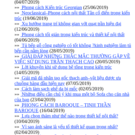
(04/07/2019)
»»
Phong cách Kiến trúc Georgian
(25/06/2019)
»»
Neoclassical–Phong cách nội thất Tân cổ điển trong kiến
trúc
(19/06/2019)
»»
Xu hướng trang trí không gian với quạt trần hiện đại
(12/06/2019)
»»
Phong cách tối giản trong kiến trúc và thiết kế nội thất
(04/06/2019)
»»
Tủ bếp gỗ công nghiệp có tốt không ?kinh nghiệm làm tủ
bếp cần nằm lòng
(28/05/2019)
»»
GIẢI ĐÁP NHỮNG THẮC MẮC THƯỜNG GẶP VỀ
VIỆC SỬ DỤNG TRẦN THẠCH CAO
(20/05/2019)
»»
Lời khuyên khi sử dụng bê tông trong kiến trúc
(14/05/2019)
»»
Giải mã đá nhân tạo gốc thạch anh–vật liệu được ưa
chuộng hàng đầu hiện nay
(07/05/2019)
»»
Cách làm sạch ghế da bị mốc
(02/05/2019)
»»
Những điều cần chú ý khi mua một bộ Sofa cho căn nhà
của bạn
(23/04/2019)
»»
PHONG CÁCH BAROQUE – TINH THẦN
BAROQUE
(16/04/2019)
»»
Lựa chọn thảm như thế nào trong thiết kế nội thất?
(10/04/2019)
»»
Vì sao ánh sáng là yếu tố thiết kế quan trọng nhất?
(02/04/2019)