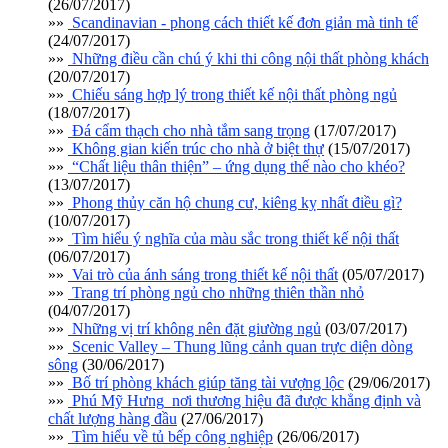
(26/07/2017)
»»
Scandinavian - phong cách thiết kế đơn giản mà tinh tế
(24/07/2017)
»»
Những điều cần chú ý khi thi công nội thất phòng khách
(20/07/2017)
»»
Chiếu sáng hợp lý trong thiết kế nội thất phòng ngủ
(18/07/2017)
»»
Đá cẩm thạch cho nhà tắm sang trọng
(17/07/2017)
»»
Không gian kiến trúc cho nhà ở biệt thự
(15/07/2017)
»»
“Chất liệu thân thiện” – ứng dụng thế nào cho khéo?
(13/07/2017)
»»
Phong thủy căn hộ chung cư, kiêng kỵ nhất điều gì?
(10/07/2017)
»»
Tìm hiểu ý nghĩa của màu sắc trong thiết kế nội thất
(06/07/2017)
»»
Vai trò của ánh sáng trong thiết kế nội thất
(05/07/2017)
»»
Trang trí phòng ngủ cho những thiên thần nhỏ
(04/07/2017)
»»
Những vị trí không nên đặt giường ngủ
(03/07/2017)
»»
Scenic Valley – Thung lũng cảnh quan trực diện dòng
sông
(30/06/2017)
»»
Bố trí phòng khách giúp tăng tài vượng lộc
(29/06/2017)
»»
Phú Mỹ Hưng_nơi thương hiệu đã được khẳng định và
chất lượng hàng đầu
(27/06/2017)
»»
Tìm hiểu về tủ bếp công nghiệp
(26/06/2017)