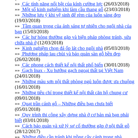
»»
Các tính năng nổi bật của kính cường lực
(26/03/2018)
»»
Một số kinh nghiệm khi làm cầu thang gỗ
(23/03/2018)
»»
Những lưu ý khi vệ sinh để rèm của luôn sáng đẹp
(19/03/2018)
»»
Tầm quan trọng của ánh sáng tự nhiên cho ngôi nhà của
bạn
(15/03/2018)
»»
Các hư hỏng thường gặp và biện pháp phòng tránh, sửa
chữa nhà ở
(12/03/2018)
»»
Kinh nghiệm chọn đá ốp lát cho ngôi nhà
(05/03/2018)
»»
Phương pháp lau chùi và bảo quản sàn gỗ bền đẹp
(26/02/2018)
»»
Các phong cách thiết kế nội thất phổ biến
(30/01/2018)
»»
Gạch Inax - Xu hướng gạch ngoại thất tại Việt Nam
(24/01/2018)
»»
Những màu sơn nội thất phòng ngủ luôn được ưa chuộng
(16/01/2018)
»»
Những tiêu chí trong thiết kế nội thất căn hộ chung cư
(09/01/2018)
»»
Quạt trần cánh gỗ – Những điều bạn chưa biết
(05/01/2018)
»»
Quy trình thi công xây dựng nhà ở cơ bản mà bạn phải
biết
(03/01/2018)
»»
Cách bảo quản và xử lý sự cố thường gặp ở nội thất gỗ
(28/12/2017)
»»
Những điều cần tránh khi trồng cây cảnh trong nhà