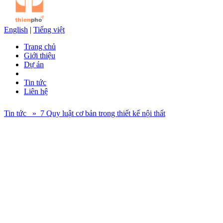
English
|
Tiếng việt
Trang chủ
Giới thiệu
Dự án
Tin tức
Liên hệ
Tin tức » 7 Quy luật cơ bản trong thiết kế nội thất
Những quy luật cơ bản trong thiết kế nội thất để tạo ra một không
gian hài hòa, ấn tượng và có tính nghệ thuật. Đây là các quy luật,
nguyên tắc không thể thiếu cho bạn học thiết kế nội thất hay chính
gia chủ của ngôi nhà giúp bạn bày trí các món đồ nội thất hợp
phong thủy và tối ưu không gian nhất. Cùng Thiên Phố tìm hiểu các
quy luật đó là gì nhé.
1. Quy luật Cân bằng
Cân bằng là sự cân đối của các yếu tố cấu tạo không gian nội thất từ
cân bằng trong chiều cao, chiều rộng không gian, cấu tạo không