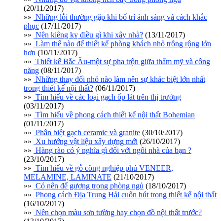
(20/11/2017)
»»
Những lỗi thường gặp khi bố trí ánh sáng và cách khắc
phục
(17/11/2017)
»»
Nên kiêng kỵ điều gì khi xây nhà?
(13/11/2017)
»»
Làm thế nào để thiết kế phòng khách nhỏ trông rộng lớn
hơn
(10/11/2017)
»»
Thiết kế Bắc Âu-một sự pha trộn giữa thẩm mỹ và công
năng
(08/11/2017)
»»
Những thay đổi nhỏ nào làm nên sự khác biệt lớn nhất
trong thiết kế nội thất?
(06/11/2017)
»»
Tìm hiểu về các loại gạch ốp lát trên thị trường
(03/11/2017)
»»
Tìm hiểu về phong cách thiết kế nội thất Bohemian
(01/11/2017)
»»
Phân biệt gạch ceramic và granite
(30/10/2017)
»»
Xu hướng vật liệu xây dựng mới
(26/10/2017)
»»
Hàng rào có ý nghĩa gì đối với ngôi nhà của bạn ?
(23/10/2017)
»»
Tìm hiểu về gỗ công nghiệp phủ VENEER,
MELAMINE, LAMINATE
(21/10/2017)
»»
Có nên để gương trong phòng ngủ
(18/10/2017)
»»
Phong cách Địa Trung Hải cuốn hút trong thiết kế nội thất
(16/10/2017)
»»
Nên chọn màu sơn tường hay chọn đồ nội thất trước?