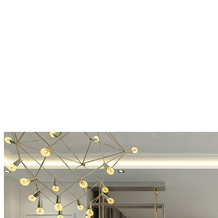
đối trọng thú vị nếu được sử dụng một cách thích hợp.
2. Quy luật Nhịp điệu
Nhịp điệu là sự lặp đi lặp lại của nhiều hình và sự lặp lại đó lớn hơn
ba lần. Nhịp điệu dùng để tạo nên sự dịch chuyển và điều hướng
của tầm nhìn. Nhịp điệu hình thành khi các yếu tố trong một bố cục
được lặp lại. Nhịp điệu có thể là màu sắc, hình dạng, bố cục hoặc
thậm chí một dòng. Nhịp điệu vận dụng trong thiết kế tạo nên một
dòng chảy êm đềm của tầm nhìn, tạo sự hài hòa và đôi khi tạo điểm
nhấn cho căn phòng.
3. Quy luật nhấn mạnh