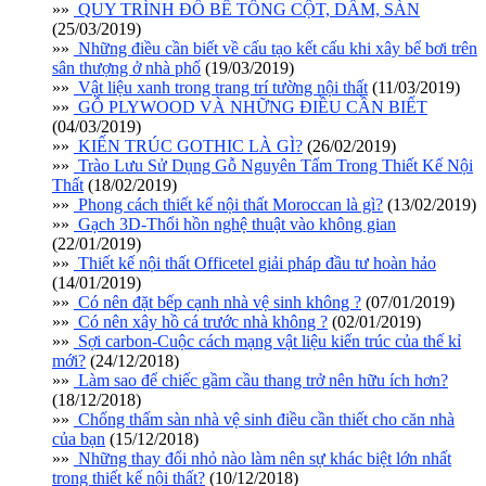
»»
QUY TRÌNH ĐỔ BÊ TÔNG CỘT, DẦM, SÀN
(25/03/2019)
»»
Những điều cần biết về cấu tạo kết cấu khi xây bể bơi trên
sân thượng ở nhà phố
(19/03/2019)
»»
Vật liệu xanh trong trang trí tường nội thất
(11/03/2019)
»»
GỖ PLYWOOD VÀ NHỮNG ĐIỀU CẦN BIẾT
(04/03/2019)
»»
KIẾN TRÚC GOTHIC LÀ GÌ?
(26/02/2019)
»»
Trào Lưu Sử Dụng Gỗ Nguyên Tấm Trong Thiết Kế Nội
Thất
(18/02/2019)
»»
Phong cách thiết kế nội thất Moroccan là gì?
(13/02/2019)
»»
Gạch 3D-Thổi hồn nghệ thuật vào không gian
(22/01/2019)
»»
Thiết kế nội thất Officetel giải pháp đầu tư hoàn hảo
(14/01/2019)
»»
Có nên đặt bếp cạnh nhà vệ sinh không ?
(07/01/2019)
»»
Có nên xây hồ cá trước nhà không ?
(02/01/2019)
»»
Sợi carbon-Cuộc cách mạng vật liệu kiến trúc của thế kỉ
mới?
(24/12/2018)
»»
Làm sao để chiếc gầm cầu thang trở nên hữu ích hơn?
(18/12/2018)
»»
Chống thấm sàn nhà vệ sinh điều cần thiết cho căn nhà
của bạn
(15/12/2018)
»»
Những thay đổi nhỏ nào làm nên sự khác biệt lớn nhất
trong thiết kế nội thất?
(10/12/2018)