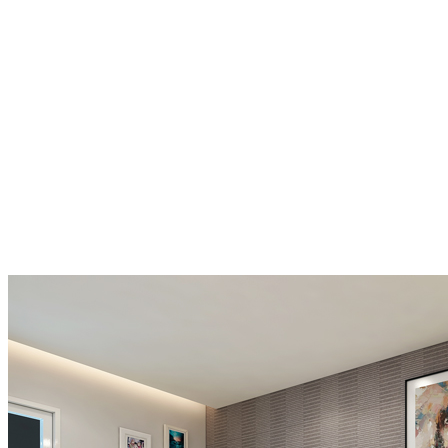
Nhấn mạnh là ra hiệu ứng thị giác đủ để thu hút và giữ sự tập trung
cho không gian nội thất. Trong nghệ thuật và đặc biệt trong thiết kế
Nhấn mạnh là một nguyên tắc không thể thiếu của mỗi thiết kế, mỗi
tác phẩm. Một cách để đạt được nhấn mạnh là tạo ra trung tâm của
sự quan tâm, hay còn gọi là một tâm điểm.
4. Quy luật Hài hòa
Hài hòa là sự tập hợp các yếu tố chung tính chất phổ quát (hình
dáng, màu sắc, tổ chức, vật liệu, kiểu dáng …). Để đạt được sự hòa
hợp tất cả mọi thứ trong một căn phòng nên được phối hợp để thể
hiện một chủ đề, một tâm trạng, một phong cách,…
5. Luật Tương phản