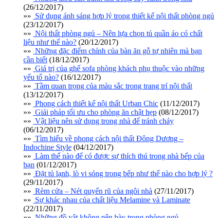
(26/12/2017)
»»
Sử dụng ánh sáng hợp lý trong thiết kế nội thất phòng ngủ
(23/12/2017)
»»
Nội thất phòng ngủ – Nên lựa chọn tủ quần áo có chất
liệu như thế nào?
(20/12/2017)
»»
Những đặc điểm chính của bàn ăn gỗ tự nhiên mà bạn
cần biết
(18/12/2017)
»»
Giá trị của ghế sofa phòng khách phụ thuộc vào những
yếu tố nào?
(16/12/2017)
»»
Tầm quan trọng của màu sắc trong trang trí nội thất
(13/12/2017)
»»
Phong cách thiết kế nội thất Urban Chic
(11/12/2017)
»»
Giải pháp tối ưu cho phòng ăn chật hẹp
(08/12/2017)
»»
Vật liệu nên sử dụng trong nhà để tránh cháy
(06/12/2017)
»»
Tìm hiểu về phong cách nội thất Đông Dương –
Indochine Style
(04/12/2017)
»»
Làm thế nào để có được sự thích thú trong nhà bếp của
bạn
(01/12/2017)
»»
Đặt tủ lạnh, lò vi sóng trong bếp như thế nào cho hợp lý ?
(29/11/2017)
»»
Rèm cửa – Nét quyến rũ của ngôi nhà
(27/11/2017)
»»
Sự khác nhau của chất liệu Melamine và Laminate
(22/11/2017)
»»
Những đồ vật không nên bày trong phòng ngủ