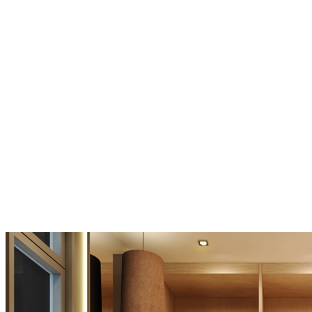
Tương phản trong nghệ thuật và thiết kế xảy ra khi hai yếu tố liên
quan là khác nhau, đối lập nhau. Các loại tương phản: tương phản
xảy ra ra khi bạn sử dụng cùng lúc Màu sắc (Nóng & Lạnh), Đường
nét (Thẳng & cong, ngang & đứng), Hình khối (Đặc & rỗng, lớn &
nhỏ), Hình dạng (Vuông & Tròn), Chất liệu (Mịn & thô ráp), Nhịp
điệu (Nhanh & Chậm), Không gian (rộng & hẹp), Đồng nhất &
Khác biệt…
6. Luật Cân xứng
Luật cân xứng yêu cầu mọi thành phần trong không gian cần có mối
quan hệ giữa hình dạng và kích thước để đạt được sự cân bằng,
đồng nhất bản thiết kế nội thất. Sự cân xứng bao gồm những mối
liên quan về chiều cao, chiều rộng, chiều sâu và không gian chung
quanh.
7. Luật tỷ lệ