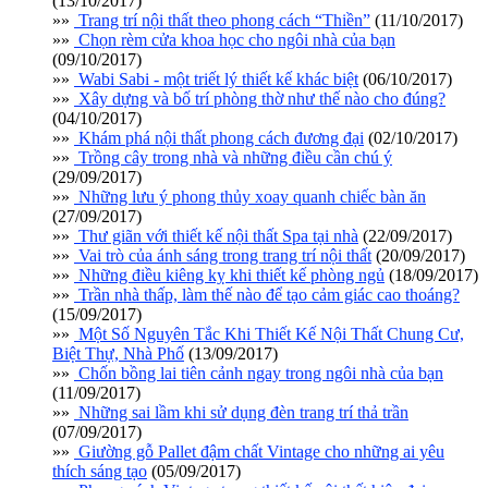
(13/10/2017)
»»
Trang trí nội thất theo phong cách “Thiền”
(11/10/2017)
»»
Chọn rèm cửa khoa học cho ngôi nhà của bạn
(09/10/2017)
»»
Wabi Sabi - một triết lý thiết kế khác biệt
(06/10/2017)
»»
Xây dựng và bố trí phòng thờ như thế nào cho đúng?
(04/10/2017)
»»
Khám phá nội thất phong cách đương đại
(02/10/2017)
»»
Trồng cây trong nhà và những điều cần chú ý
(29/09/2017)
»»
Những lưu ý phong thủy xoay quanh chiếc bàn ăn
(27/09/2017)
»»
Thư giãn với thiết kế nội thất Spa tại nhà
(22/09/2017)
»»
Vai trò của ánh sáng trong trang trí nội thất
(20/09/2017)
»»
Những điều kiêng kỵ khi thiết kế phòng ngủ
(18/09/2017)
»»
Trần nhà thấp, làm thế nào để tạo cảm giác cao thoáng?
(15/09/2017)
»»
Một Số Nguyên Tắc Khi Thiết Kế Nội Thất Chung Cư,
Biệt Thự, Nhà Phố
(13/09/2017)
»»
Chốn bồng lai tiên cảnh ngay trong ngôi nhà của bạn
(11/09/2017)
»»
Những sai lầm khi sử dụng đèn trang trí thả trần
(07/09/2017)
»»
Giường gỗ Pallet đậm chất Vintage cho những ai yêu
thích sáng tạo
(05/09/2017)