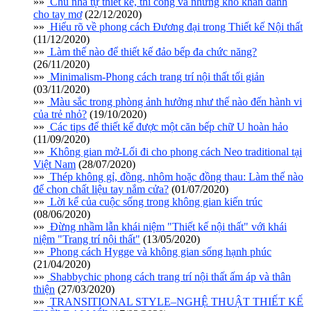
»»
Chủ nhà tự thiết kế, thi công và những khó khăn dành
cho tay mơ
(22/12/2020)
»»
Hiểu rõ về phong cách Đương đại trong Thiết kế Nội thất
(11/12/2020)
»»
Làm thế nào để thiết kế đảo bếp đa chức năng?
(26/11/2020)
»»
Minimalism-Phong cách trang trí nội thất tối giản
(03/11/2020)
»»
Màu sắc trong phòng ảnh hưởng như thế nào đến hành vi
của trẻ nhỏ?
(19/10/2020)
»»
Các tips để thiết kế được một căn bếp chữ U hoàn hảo
(11/09/2020)
»»
Không gian mở-Lối đi cho phong cách Neo traditional tại
Việt Nam
(28/07/2020)
»»
Thép không gỉ, đồng, nhôm hoặc đồng thau: Làm thế nào
để chọn chất liệu tay nắm cửa?
(01/07/2020)
»»
Lời kể của cuộc sống trong không gian kiến trúc
(08/06/2020)
»»
Đừng nhầm lẫn khái niệm "Thiết kế nội thất" với khái
niệm "Trang trí nội thất"
(13/05/2020)
»»
Phong cách Hygge và không gian sống hạnh phúc
(21/04/2020)
»»
Shabbychic phong cách trang trí nội thất ấm áp và thân
thiện
(27/03/2020)
»»
TRANSITIONAL STYLE–NGHỆ THUẬT THIẾT KẾ