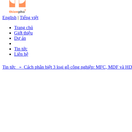
English
|
Tiếng việt
Trang chủ
Giới thiệu
Dự án
Tin tức
Liên hệ
Tin tức » Cách phân biệt 3 loại gỗ công nghiệp: MFC, MDF và H
MFC, MDF và HDF là ba loại gỗ công nghiệp được ứng dụng phổ biến 
hữu ích khi mua sắm đồ nội thất cho gia đình, văn phòng của mình nh
Với người tiêu dùng bình thường, khi lựa chọn một sản phẩm nội thấ
những đặc tính khác nhau, độ bền khác nhau, giá thành sản xuất k
1. Gỗ công nghiệp MFC
MFC là chữ viết tắt của Melamine Face Chipboard, có nghĩa là Vá