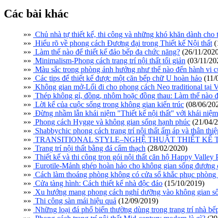
Các bài khác
»»
Chủ nhà tự thiết kế, thi công và những khó khăn dành cho 
»»
Hiểu rõ về phong cách Đương đại trong Thiết kế Nội thất
(
»»
Làm thế nào để thiết kế đảo bếp đa chức năng?
(26/11/2020
»»
Minimalism-Phong cách trang trí nội thất tối giản
(03/11/20
»»
Màu sắc trong phòng ảnh hưởng như thế nào đến hành vi c
»»
Các tips để thiết kế được một căn bếp chữ U hoàn hảo
(11/
»»
Không gian mở-Lối đi cho phong cách Neo traditional tại 
»»
Thép không gỉ, đồng, nhôm hoặc đồng thau: Làm thế nào để
»»
Lời kể của cuộc sống trong không gian kiến trúc
(08/06/20
»»
Đừng nhầm lẫn khái niệm "Thiết kế nội thất" với khái niệm 
»»
Phong cách Hygge và không gian sống hạnh phúc
(21/04/
»»
Shabbychic phong cách trang trí nội thất ấm áp và thân thiệ
»»
TRANSITIONAL STYLE–NGHỆ THUẬT THIẾT KẾ T
»»
Trang trí nội thất bằng đá cẩm thạch
(28/02/2020)
»»
Thiết kế và thi công trọn gói nội thất căn hộ Happy Valle
»»
Eurotile-Mảnh ghép hoàn hảo cho không gian sống đương 
»»
Cách làm thoáng phòng không có cửa sổ khắc phục phòng 
»»
Cửa tàng hình: Cách thiết kế nhà độc đáo
(15/10/2019)
»»
Xu hướng mang phong cách nghỉ dưỡng vào không gian s
»»
Thi công sàn mái hiệu quả
(12/09/2019)
»»
Những loại đá phổ biến thường dùng trong trang trí nhà bế