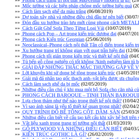
»»
Phong cách trang trí nội thất Mid-century modern là gì?
(29
»»
Mốc tường và các biện pháp chống mốc tường hiệu quả
(20
»»
Cách làm sạch ghế da màu trắng
(06/08/2019)
»»
Dự toán xây nhà và những điều chủ đầu tư nên biết
(30/07
»»
Đón đầu xu hướng trào lưu mới cùng phong cách METAL
»»
Cách Giặt Ghế Sofa Theo Từng Loại Vải
(10/07/2019)
»»
Phong cách Pop – Art trong kiến trúc đương đại
(04/07/201
»»
Phong cách Kiến trúc Georgian
(25/06/2019)
»»
Neoclassical–Phong cách nội thất Tân cổ điển trong kiến tru
»»
Xu hướng trang trí không gian với quạt trần hiện đại
(12/06
»»
Phong cách tối giản trong kiến trúc và thiết kế nội thất
(04/
»»
Tủ bếp gỗ công nghiệp có tốt không ?kinh nghiệm làm tủ 
»»
GIẢI ĐÁP NHỮNG THẮC MẮC THƯỜNG GẶP VỀ V
»»
Lời khuyên khi sử dụng bê tông trong kiến trúc
(14/05/201
»»
Giải mã đá nhân tạo gốc thạch anh–vật liệu được ưa chuộn
»»
Cách làm sạch ghế da bị mốc
(02/05/2019)
»»
Những điều cần chú ý khi mua một bộ Sofa cho căn nhà củ
»»
PHONG CÁCH BAROQUE – TINH THẦN BAROQU
»»
Lựa chọn thảm như thế nào trong thiết kế nội thất?
(10/04/
»»
Vì sao ánh sáng là yếu tố thiết kế quan trọng nhất?
(02/04/
»»
QUY TRÌNH ĐỔ BÊ TÔNG CỘT, DẦM, SÀN
(25/03/2
»»
Những điều cần biết về cấu tạo kết cấu khi xây bể bơi trên
»»
Vật liệu xanh trong trang trí tường nội thất
(11/03/2019)
»»
GỖ PLYWOOD VÀ NHỮNG ĐIỀU CẦN BIẾT
(04/03/
»»
KIẾN TRÚC GOTHIC LÀ GÌ?
(26/02/2019)