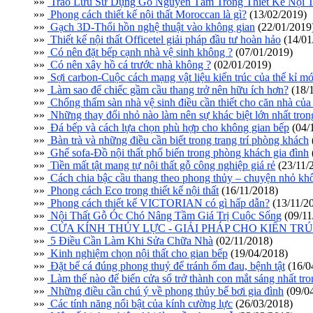
»»
Trào Lưu Sử Dụng Gỗ Nguyên Tấm Trong Thiết Kế Nội T
»»
Phong cách thiết kế nội thất Moroccan là gì?
(13/02/2019)
»»
Gạch 3D-Thổi hồn nghệ thuật vào không gian
(22/01/2019
»»
Thiết kế nội thất Officetel giải pháp đầu tư hoàn hảo
(14/01
»»
Có nên đặt bếp cạnh nhà vệ sinh không ?
(07/01/2019)
»»
Có nên xây hồ cá trước nhà không ?
(02/01/2019)
»»
Sợi carbon-Cuộc cách mạng vật liệu kiến trúc của thế kỉ mớ
»»
Làm sao để chiếc gầm cầu thang trở nên hữu ích hơn?
(18/
»»
Chống thấm sàn nhà vệ sinh điều cần thiết cho căn nhà của
»»
Những thay đổi nhỏ nào làm nên sự khác biệt lớn nhất trong 
»»
Đá bếp và cách lựa chọn phù hợp cho không gian bếp
(04/
»»
Bàn trà và những điều cần biết trong trang trí phòng khách
»»
Ghế sofa-Đồ nội thất phổ biến trong phòng khách gia đình
»»
Tiền mất tật mang tự nội thất gỗ công nghiệp giá rẻ
(23/11/
»»
Cách chia bậc cầu thang theo phong thủy – chuyện nhỏ kh
»»
Phong cách Eco trong thiết kế nội thất
(16/11/2018)
»»
Phong cách thiết kế VICTORIAN có gì hấp dẫn?
(13/11/2
»»
Nội Thất Gỗ Óc Chó Nâng Tầm Giá Trị Cuộc Sống
(09/11
»»
CỬA KÍNH THỦY LỰC - GIẢI PHÁP CHO KIẾN TRÚ
»»
5 Điều Cần Làm Khi Sửa Chữa Nhà
(02/11/2018)
»»
Kinh nghiệm chọn nội thất cho gian bếp
(19/04/2018)
»»
Đặt bể cá đúng phong thuỷ để tránh ốm đau, bệnh tật
(16/0
»»
Làm thế nào để biến cửa sổ trở thành con mắt sáng nhất tr
»»
Những điều cần chú ý về phong thủy bể bơi gia đình
(09/0
»»
Các tính năng nổi bật của kính cường lực
(26/03/2018)