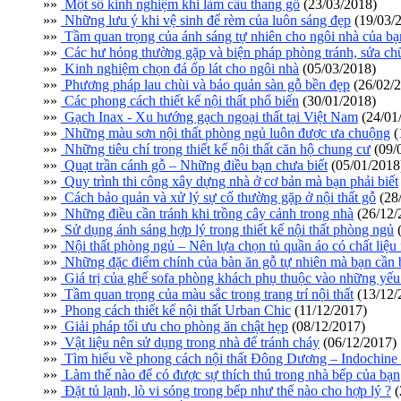
»»
Một số kinh nghiệm khi làm cầu thang gỗ
(23/03/2018)
»»
Những lưu ý khi vệ sinh để rèm của luôn sáng đẹp
(19/03/
»»
Tầm quan trọng của ánh sáng tự nhiên cho ngôi nhà của bạ
»»
Các hư hỏng thường gặp và biện pháp phòng tránh, sửa ch
»»
Kinh nghiệm chọn đá ốp lát cho ngôi nhà
(05/03/2018)
»»
Phương pháp lau chùi và bảo quản sàn gỗ bền đẹp
(26/02/
»»
Các phong cách thiết kế nội thất phổ biến
(30/01/2018)
»»
Gạch Inax - Xu hướng gạch ngoại thất tại Việt Nam
(24/01
»»
Những màu sơn nội thất phòng ngủ luôn được ưa chuộng
(
»»
Những tiêu chí trong thiết kế nội thất căn hộ chung cư
(09/
»»
Quạt trần cánh gỗ – Những điều bạn chưa biết
(05/01/2018
»»
Quy trình thi công xây dựng nhà ở cơ bản mà bạn phải biết
»»
Cách bảo quản và xử lý sự cố thường gặp ở nội thất gỗ
(28
»»
Những điều cần tránh khi trồng cây cảnh trong nhà
(26/12/
»»
Sử dụng ánh sáng hợp lý trong thiết kế nội thất phòng ngủ
(
»»
Nội thất phòng ngủ – Nên lựa chọn tủ quần áo có chất liệu
»»
Những đặc điểm chính của bàn ăn gỗ tự nhiên mà bạn cần b
»»
Giá trị của ghế sofa phòng khách phụ thuộc vào những yếu
»»
Tầm quan trọng của màu sắc trong trang trí nội thất
(13/12/
»»
Phong cách thiết kế nội thất Urban Chic
(11/12/2017)
»»
Giải pháp tối ưu cho phòng ăn chật hẹp
(08/12/2017)
»»
Vật liệu nên sử dụng trong nhà để tránh cháy
(06/12/2017)
»»
Tìm hiểu về phong cách nội thất Đông Dương – Indochine 
»»
Làm thế nào để có được sự thích thú trong nhà bếp của bạn
»»
Đặt tủ lạnh, lò vi sóng trong bếp như thế nào cho hợp lý ?
(