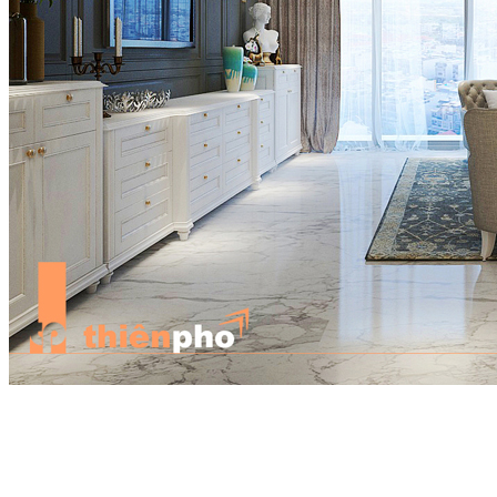
Phòng khách là trung tâm của mọi hoạt động trong nhà, thông
thường thuộc về không gian khá lớn, cũng là cửa khẩu nạp khí lớn
nhất trong phong thủy nhà ở. Đây là nơi tàng phong tụ khí chủ yếu
cho ngôi nhà. Tuy nói rèm cửa phải căn cứ theo bát tự của chủ
nhân, tuy nhiên rèm cửa ở phòng khách tốt nhất vẫn là lấy màu sáng