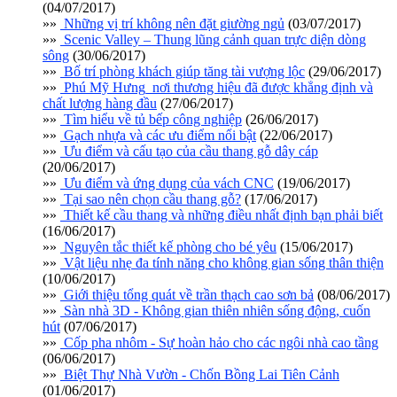
(04/07/2017)
»»
Những vị trí không nên đặt giường ngủ
(03/07/2017)
»»
Scenic Valley – Thung lũng cảnh quan trực diện dòng
sông
(30/06/2017)
»»
Bố trí phòng khách giúp tăng tài vượng lộc
(29/06/2017)
»»
Phú Mỹ Hưng_nơi thương hiệu đã được khẳng định và
chất lượng hàng đầu
(27/06/2017)
»»
Tìm hiểu về tủ bếp công nghiệp
(26/06/2017)
»»
Gạch nhựa và các ưu điểm nổi bật
(22/06/2017)
»»
Ưu điểm và cấu tạo của cầu thang gỗ dây cáp
(20/06/2017)
»»
Ưu điểm và ứng dụng của vách CNC
(19/06/2017)
»»
Tại sao nên chọn cầu thang gỗ?
(17/06/2017)
»»
Thiết kế cầu thang và những điều nhất định bạn phải biết
(16/06/2017)
»»
Nguyên tắc thiết kế phòng cho bé yêu
(15/06/2017)
»»
Vật liệu nhẹ đa tính năng cho không gian sống thân thiện
(10/06/2017)
»»
Giới thiệu tổng quát về trần thạch cao sơn bả
(08/06/2017)
»»
Sàn nhà 3D - Không gian thiên nhiên sống động, cuốn
hút
(07/06/2017)
»»
Cốp pha nhôm - Sự hoàn hảo cho các ngôi nhà cao tầng
(06/06/2017)
»»
Biệt Thự Nhà Vườn - Chốn Bồng Lai Tiên Cảnh
(01/06/2017)