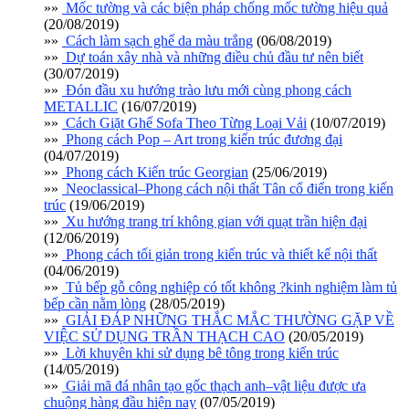
»»
Mốc tường và các biện pháp chống mốc tường hiệu quả
(20/08/2019)
»»
Cách làm sạch ghế da màu trắng
(06/08/2019)
»»
Dự toán xây nhà và những điều chủ đầu tư nên biết
(30/07/2019)
»»
Đón đầu xu hướng trào lưu mới cùng phong cách
METALLIC
(16/07/2019)
»»
Cách Giặt Ghế Sofa Theo Từng Loại Vải
(10/07/2019)
»»
Phong cách Pop – Art trong kiến trúc đương đại
(04/07/2019)
»»
Phong cách Kiến trúc Georgian
(25/06/2019)
»»
Neoclassical–Phong cách nội thất Tân cổ điển trong kiến
trúc
(19/06/2019)
»»
Xu hướng trang trí không gian với quạt trần hiện đại
(12/06/2019)
»»
Phong cách tối giản trong kiến trúc và thiết kế nội thất
(04/06/2019)
»»
Tủ bếp gỗ công nghiệp có tốt không ?kinh nghiệm làm tủ
bếp cần nằm lòng
(28/05/2019)
»»
GIẢI ĐÁP NHỮNG THẮC MẮC THƯỜNG GẶP VỀ
VIỆC SỬ DỤNG TRẦN THẠCH CAO
(20/05/2019)
»»
Lời khuyên khi sử dụng bê tông trong kiến trúc
(14/05/2019)
»»
Giải mã đá nhân tạo gốc thạch anh–vật liệu được ưa
chuộng hàng đầu hiện nay
(07/05/2019)