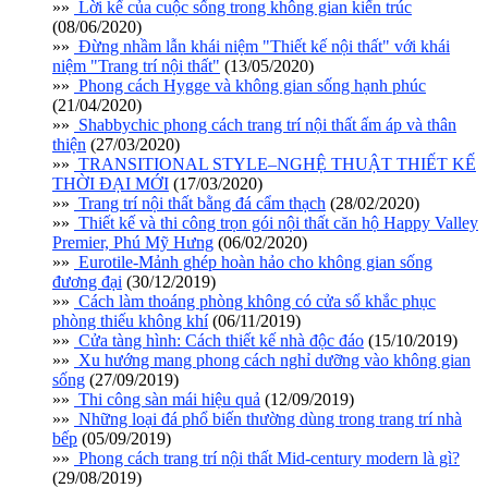
»»
Lời kể của cuộc sống trong không gian kiến trúc
(08/06/2020)
»»
Đừng nhầm lẫn khái niệm "Thiết kế nội thất" với khái
niệm "Trang trí nội thất"
(13/05/2020)
»»
Phong cách Hygge và không gian sống hạnh phúc
(21/04/2020)
»»
Shabbychic phong cách trang trí nội thất ấm áp và thân
thiện
(27/03/2020)
»»
TRANSITIONAL STYLE–NGHỆ THUẬT THIẾT KẾ
THỜI ĐẠI MỚI
(17/03/2020)
»»
Trang trí nội thất bằng đá cẩm thạch
(28/02/2020)
»»
Thiết kế và thi công trọn gói nội thất căn hộ Happy Valley
Premier, Phú Mỹ Hưng
(06/02/2020)
»»
Eurotile-Mảnh ghép hoàn hảo cho không gian sống
đương đại
(30/12/2019)
»»
Cách làm thoáng phòng không có cửa sổ khắc phục
phòng thiếu không khí
(06/11/2019)
»»
Cửa tàng hình: Cách thiết kế nhà độc đáo
(15/10/2019)
»»
Xu hướng mang phong cách nghỉ dưỡng vào không gian
sống
(27/09/2019)
»»
Thi công sàn mái hiệu quả
(12/09/2019)
»»
Những loại đá phổ biến thường dùng trong trang trí nhà
bếp
(05/09/2019)
»»
Phong cách trang trí nội thất Mid-century modern là gì?
(29/08/2019)