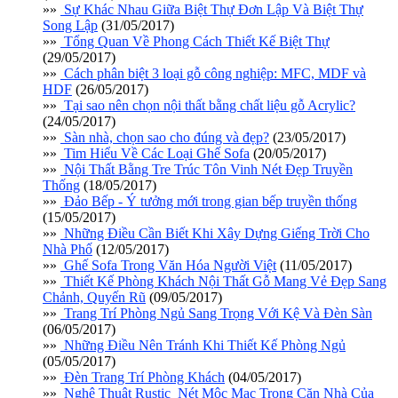
»»
Sự Khác Nhau Giữa Biệt Thự Đơn Lập Và Biệt Thự
Song Lập
(31/05/2017)
»»
Tổng Quan Về Phong Cách Thiết Kế Biệt Thự
(29/05/2017)
»»
Cách phân biệt 3 loại gỗ công nghiệp: MFC, MDF và
HDF
(26/05/2017)
»»
Tại sao nên chọn nội thất bằng chất liệu gỗ Acrylic?
(24/05/2017)
»»
Sàn nhà, chọn sao cho đúng và đẹp?
(23/05/2017)
»»
Tim Hiểu Về Các Loại Ghế Sofa
(20/05/2017)
»»
Nội Thất Bằng Tre Trúc Tôn Vinh Nét Đẹp Truyền
Thống
(18/05/2017)
»»
Đảo Bếp - Ý tưởng mới trong gian bếp truyền thống
(15/05/2017)
»»
Những Điều Cần Biết Khi Xây Dựng Giếng Trời Cho
Nhà Phố
(12/05/2017)
»»
Ghế Sofa Trong Văn Hóa Người Việt
(11/05/2017)
»»
Thiết Kế Phòng Khách Nội Thất Gỗ Mang Vẻ Đẹp Sang
Chảnh, Quyến Rũ
(09/05/2017)
»»
Trang Trí Phòng Ngủ Sang Trọng Với Kệ Và Đèn Sàn
(06/05/2017)
»»
Những Điều Nên Tránh Khi Thiết Kế Phòng Ngủ
(05/05/2017)
»»
Đèn Trang Trí Phòng Khách
(04/05/2017)
»»
Nghệ Thuật Rustic_Nét Mộc Mạc Trong Căn Nhà Của