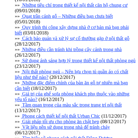
»»
Những tiêu chí trong thiết kế nội thất căn hộ chung cư
(09/01/2018)
»»
Quạt trần cánh gỗ – Những điều bạn chưa biết
(05/01/2018)
»»
Quy trình thi công xây dựng nhà ở cơ bản mà bạn phải
biết
(03/01/2018)
»»
Cách bảo quản và xử lý sự cố thường gặp ở nội thất gỗ
(28/12/2017)
»»
Những điều cần tránh khi trồng cây cảnh trong nhà
(26/12/2017)
»»
Sử dụng ánh sáng hợp lý trong thiết kế nội thất phòng ngủ
(23/12/2017)
»»
Nội thất phòng ngủ – Nên lựa chọn tủ quần áo có chất
liệu như thế nào?
(20/12/2017)
»»
Những đặc điểm chính của bàn ăn gỗ tự nhiên mà bạn
cần biết
(18/12/2017)
»»
Giá trị của ghế sofa phòng khách phụ thuộc vào những
yếu tố nào?
(16/12/2017)
»»
Tầm quan trọng của màu sắc trong trang trí nội thất
(13/12/2017)
»»
Phong cách thiết kế nội thất Urban Chic
(11/12/2017)
»»
Giải pháp tối ưu cho phòng ăn chật hẹp
(08/12/2017)
»»
Vật liệu nên sử dụng trong nhà để tránh cháy
(06/12/2017)