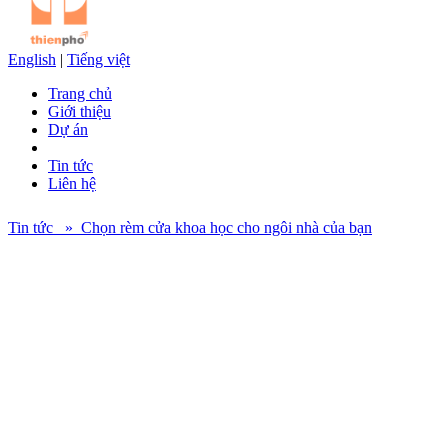
English
|
Tiếng việt
Trang chủ
Giới thiệu
Dự án
Tin tức
Liên hệ
Tin tức » Chọn rèm cửa khoa học cho ngôi nhà của bạn
Từ góc độ tâm lý học, rèm cửa trang nhã có thể khiến tâm thái con
người nhẹ nhàng thoải mái, giảm bớt căng thẳng, đem lại bầu không
khí hài hòa ấm cúng cho gia đình. Còn về phong thủy học, trên cơ
sở trang nhã này, rèm cửa còn phải có sự thay đổi cho phù hợp với
từng vị trí trong nhà. Vậy lựa chọn rèm như thế nào cho phù hợp
với tổ ấm của bạn ? Cùng Thiên Phố tìm hiểu và giải đáp nhé.
Nếu như nói cửa là “con mắt phong thủy” của ngôi nhà, vậy thì rèm
cửa có thể nói là vũ khí bảo vệ cho đôi mắt này. Về tác dụng thực
tiễn, rèm cửa có thể cản ánh nắng chói chang, tăng cảm giác riêng
tư, làm mỹ hóa cho ngôi nhà. Về phong thủy, rèm cửa có thể điều