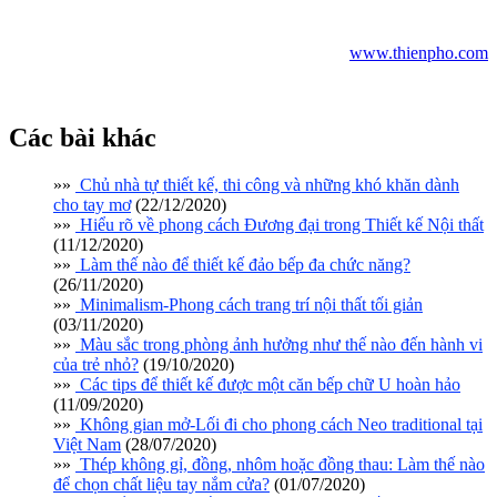
các giải pháp thiết kế căn hộ nhỏ xinh của bạn nhé.
www.thienpho.com
Các bài khác
»»
Chủ nhà tự thiết kế, thi công và những khó khăn dành
cho tay mơ
(22/12/2020)
»»
Hiểu rõ về phong cách Đương đại trong Thiết kế Nội thất
(11/12/2020)
»»
Làm thế nào để thiết kế đảo bếp đa chức năng?
(26/11/2020)
»»
Minimalism-Phong cách trang trí nội thất tối giản
(03/11/2020)
»»
Màu sắc trong phòng ảnh hưởng như thế nào đến hành vi
của trẻ nhỏ?
(19/10/2020)
»»
Các tips để thiết kế được một căn bếp chữ U hoàn hảo
(11/09/2020)
»»
Không gian mở-Lối đi cho phong cách Neo traditional tại
Việt Nam
(28/07/2020)
»»
Thép không gỉ, đồng, nhôm hoặc đồng thau: Làm thế nào
để chọn chất liệu tay nắm cửa?
(01/07/2020)