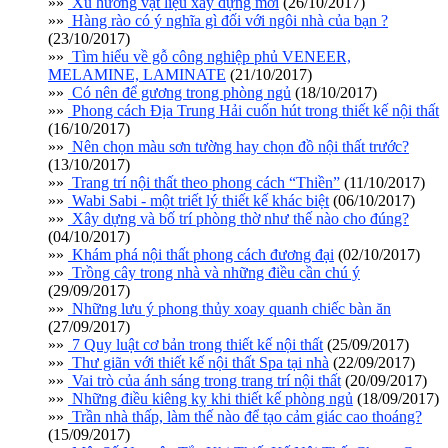
»»
Xu hướng vật liệu xây dựng mới
(26/10/2017)
»»
Hàng rào có ý nghĩa gì đối với ngôi nhà của bạn ?
(23/10/2017)
»»
Tìm hiểu về gỗ công nghiệp phủ VENEER,
MELAMINE, LAMINATE
(21/10/2017)
»»
Có nên để gương trong phòng ngủ
(18/10/2017)
»»
Phong cách Địa Trung Hải cuốn hút trong thiết kế nội thất
(16/10/2017)
»»
Nên chọn màu sơn tường hay chọn đồ nội thất trước?
(13/10/2017)
»»
Trang trí nội thất theo phong cách “Thiền”
(11/10/2017)
»»
Wabi Sabi - một triết lý thiết kế khác biệt
(06/10/2017)
»»
Xây dựng và bố trí phòng thờ như thế nào cho đúng?
(04/10/2017)
»»
Khám phá nội thất phong cách đương đại
(02/10/2017)
»»
Trồng cây trong nhà và những điều cần chú ý
(29/09/2017)
»»
Những lưu ý phong thủy xoay quanh chiếc bàn ăn
(27/09/2017)
»»
7 Quy luật cơ bản trong thiết kế nội thất
(25/09/2017)
»»
Thư giãn với thiết kế nội thất Spa tại nhà
(22/09/2017)
»»
Vai trò của ánh sáng trong trang trí nội thất
(20/09/2017)
»»
Những điều kiêng kỵ khi thiết kế phòng ngủ
(18/09/2017)
»»
Trần nhà thấp, làm thế nào để tạo cảm giác cao thoáng?
(15/09/2017)