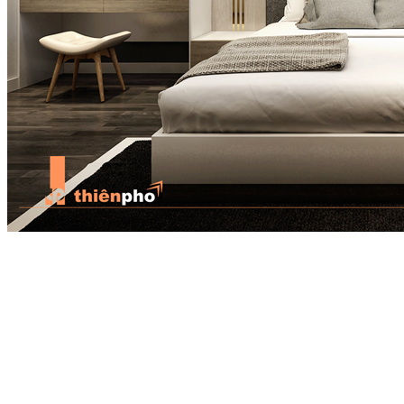
Riêng đối với phòng người già và phòng trẻ nhỏ, trên cơ sở kết hợp
mệnh lý còn phải phân biệt vài điểm. Phòng người già thông thường
không nên dùng rèm cửa màu quá sẫm vì dễ tạo thành cảm giác cô
độc, không có lợi cho sức khỏe người lớn tuổi. Phòng trẻ nhỏ thì
nên dùng rèm cửa màu sáng hơn để thỏa mãn tính hiếu kỳ của trẻ,
càng có lợi cho việc thúc đẩy trí tuệ trẻ; nếu màu quá sẫm sẽ khiến
trẻ hình thành tính cách thu mình lại, cản trở tiềm năng ở trẻ. Người
độc thân còn trẻ tuổi cũng phải chú ý, không nên dùng rèm cửa có
màu hồng. Màu hồng tuy là màu của đào hoa nhưng sử dụng lâu dài
dễ khiến thần kinh suy nhược, hoảng sợ, bất an, dễ cáu gắt.