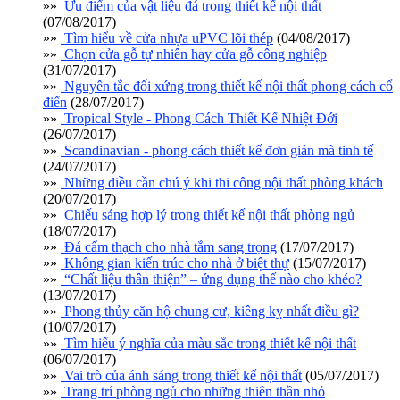
»»
Ưu điểm của vật liệu đá trong thiết kế nội thất
(07/08/2017)
»»
Tìm hiểu về cửa nhựa uPVC lõi thép
(04/08/2017)
»»
Chọn cửa gỗ tự nhiên hay cửa gỗ công nghiệp
(31/07/2017)
»»
Nguyên tắc đối xứng trong thiết kế nội thất phong cách cổ
điển
(28/07/2017)
»»
Tropical Style - Phong Cách Thiết Kế Nhiệt Đới
(26/07/2017)
»»
Scandinavian - phong cách thiết kế đơn giản mà tinh tế
(24/07/2017)
»»
Những điều cần chú ý khi thi công nội thất phòng khách
(20/07/2017)
»»
Chiếu sáng hợp lý trong thiết kế nội thất phòng ngủ
(18/07/2017)
»»
Đá cẩm thạch cho nhà tắm sang trọng
(17/07/2017)
»»
Không gian kiến trúc cho nhà ở biệt thự
(15/07/2017)
»»
“Chất liệu thân thiện” – ứng dụng thế nào cho khéo?
(13/07/2017)
»»
Phong thủy căn hộ chung cư, kiêng kỵ nhất điều gì?
(10/07/2017)
»»
Tìm hiểu ý nghĩa của màu sắc trong thiết kế nội thất
(06/07/2017)
»»
Vai trò của ánh sáng trong thiết kế nội thất
(05/07/2017)
»»
Trang trí phòng ngủ cho những thiên thần nhỏ