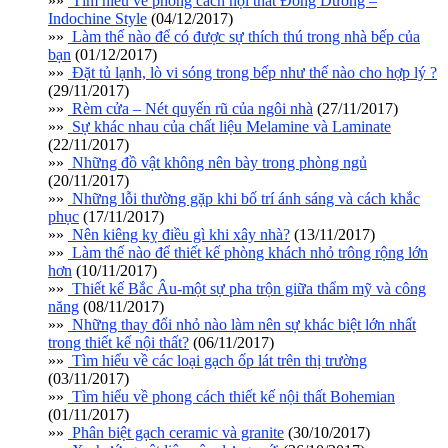
»»
Tìm hiểu về phong cách nội thất Đông Dương –
Indochine Style
(04/12/2017)
»»
Làm thế nào để có được sự thích thú trong nhà bếp của
bạn
(01/12/2017)
»»
Đặt tủ lạnh, lò vi sóng trong bếp như thế nào cho hợp lý ?
(29/11/2017)
»»
Rèm cửa – Nét quyến rũ của ngôi nhà
(27/11/2017)
»»
Sự khác nhau của chất liệu Melamine và Laminate
(22/11/2017)
»»
Những đồ vật không nên bày trong phòng ngủ
(20/11/2017)
»»
Những lỗi thường gặp khi bố trí ánh sáng và cách khắc
phục
(17/11/2017)
»»
Nên kiêng kỵ điều gì khi xây nhà?
(13/11/2017)
»»
Làm thế nào để thiết kế phòng khách nhỏ trông rộng lớn
hơn
(10/11/2017)
»»
Thiết kế Bắc Âu-một sự pha trộn giữa thẩm mỹ và công
năng
(08/11/2017)
»»
Những thay đổi nhỏ nào làm nên sự khác biệt lớn nhất
trong thiết kế nội thất?
(06/11/2017)
»»
Tìm hiểu về các loại gạch ốp lát trên thị trường
(03/11/2017)
»»
Tìm hiểu về phong cách thiết kế nội thất Bohemian
(01/11/2017)
»»
Phân biệt gạch ceramic và granite
(30/10/2017)