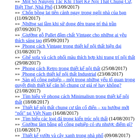
»»
Một Số Nguyên Tắc Khi Thiết Kế Nội Thất Chung Cư,
Biệt Thự, Nhà Phố
(13/09/2017)
»»
Chốn bồng lai tiên cảnh ngay trong ngôi nhà của bạn
(11/09/2017)
»»
Những sai lầm khi sử dụng đèn trang trí thả trần
(07/09/2017)
»»
Giường gỗ Pallet đậm chất Vintage cho những ai yêu
thích sáng tạo
(05/09/2017)
»»
Phong cách Vintage trong thiết kế nội thất hiện đại
(31/08/2017)
»»
Ghế sofa và cách phối màu thích hợp khi trang trí nội thất
(29/08/2017)
»»
Phong cách Retro trong thiết kế nội thất
(25/08/2017)
»»
Phong cách thiết kế nội thất Industrial
(23/08/2017)
»»
Sàn gỗ công nghiệp – một trong những yếu tố quan trọng
quyết định thiết kế căn hộ chung cư giá rẻ hay không?
(21/08/2017)
»»
Tìm hiểu về phong cách Minimalism trong thiết kế nội
thất
(18/08/2017)
»»
Thiết kế nội thất chung cư tân cổ điển – xu hướng mới
“nổi” tại Việt Nam
(16/08/2017)
»»
Tìm hiểu các loại đá trong kiến trúc nội thất
(14/08/2017)
»»
Giường làm bằng gỗ công nghiệp có ưu nhược điểm gì?
(11/08/2017)
»»
Thiết kế vườn và cây xanh trong nhà phố
(09/08/2017)