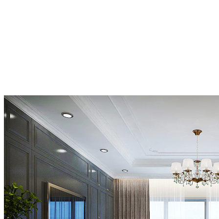
tiết trường khí trong nhà, tụ khí giữ tài, trợ vận hóa. Do đó, lựa chọn
và sử dụng rèm cửa không đơn thuần chỉ là treo một tấm vải lên,
vấn đề này cũng có rất nhiều học vấn.
Hiện nay trên thị trường, rèm cửa phải nói là màu sắc đa dạng và đa
chất liệu, giúp người tiêu dùng thoải mái lựa chọn. Tuy nhiên ngoài
sở thích ra, nếu căn cứ từ góc độ phong thủy mà nói, chất liệu và
màu sắc rèm cửa nên căn cứ theo mệnh lý của gia chủ, như vậy mới
có thể phát huy công hiệu phong thủy của rèm cửa.