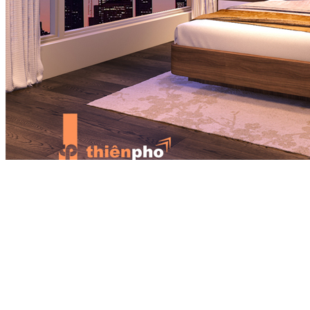
Nếu phòng khách hướng về phía Nam, mùa hè khó tránh ánh nắng
chiếu vào quá mạnh mà tạo thành “quang yểm” (những tia sáng
xấu), lúc này cần phải phối thêm rèm cửa có màu sẫm hơn, bố trí
trong ngoài hai tầng để che ánh nắng tốt hơn.
Phòng ngủ nên dùng rèm cửa chất liệu dày, màu sẫm, chú ý các khu
vực như phòng người già và phòng trẻ nhỏ. Phòng ngủ là không
gian riêng tư của gia đình, vì vậy để bảo đảm sự riêng tư này thì rèm
cửa càng phát huy tác dụng của mình. Bạn nên chọn rèm cửa có
màu sẫm, vừa kín đáo lại có lợi cho giấc ngủ. Ngoài ra nên kết hợp
với mệnh lý gia chủ để chọn màu. Ví dụ người mạng Hỏa nên chọn