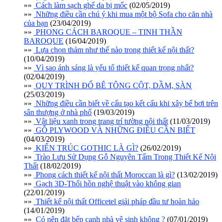
»»
Cách làm sạch ghế da bị mốc
(02/05/2019)
»»
Những điều cần chú ý khi mua một bộ Sofa cho căn nhà
của bạn
(23/04/2019)
»»
PHONG CÁCH BAROQUE – TINH THẦN
BAROQUE
(16/04/2019)
»»
Lựa chọn thảm như thế nào trong thiết kế nội thất?
(10/04/2019)
»»
Vì sao ánh sáng là yếu tố thiết kế quan trọng nhất?
(02/04/2019)
»»
QUY TRÌNH ĐỔ BÊ TÔNG CỘT, DẦM, SÀN
(25/03/2019)
»»
Những điều cần biết về cấu tạo kết cấu khi xây bể bơi trên
sân thượng ở nhà phố
(19/03/2019)
»»
Vật liệu xanh trong trang trí tường nội thất
(11/03/2019)
»»
GỖ PLYWOOD VÀ NHỮNG ĐIỀU CẦN BIẾT
(04/03/2019)
»»
KIẾN TRÚC GOTHIC LÀ GÌ?
(26/02/2019)
»»
Trào Lưu Sử Dụng Gỗ Nguyên Tấm Trong Thiết Kế Nội
Thất
(18/02/2019)
»»
Phong cách thiết kế nội thất Moroccan là gì?
(13/02/2019)
»»
Gạch 3D-Thổi hồn nghệ thuật vào không gian
(22/01/2019)
»»
Thiết kế nội thất Officetel giải pháp đầu tư hoàn hảo
(14/01/2019)
»»
Có nên đặt bếp cạnh nhà vệ sinh không ?
(07/01/2019)