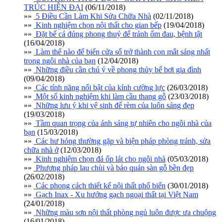
TRÚC HIỆN ĐẠI
(06/11/2018)
»»
5 Điều Cần Làm Khi Sửa Chữa Nhà
(02/11/2018)
»»
Kinh nghiệm chọn nội thất cho gian bếp
(19/04/2018)
»»
Đặt bể cá đúng phong thuỷ để tránh ốm đau, bệnh tật
(16/04/2018)
»»
Làm thế nào để biến cửa sổ trở thành con mắt sáng nhất
trong ngôi nhà của bạn
(12/04/2018)
»»
Những điều cần chú ý về phong thủy bể bơi gia đình
(09/04/2018)
»»
Các tính năng nổi bật của kính cường lực
(26/03/2018)
»»
Một số kinh nghiệm khi làm cầu thang gỗ
(23/03/2018)
»»
Những lưu ý khi vệ sinh để rèm của luôn sáng đẹp
(19/03/2018)
»»
Tầm quan trọng của ánh sáng tự nhiên cho ngôi nhà của
bạn
(15/03/2018)
»»
Các hư hỏng thường gặp và biện pháp phòng tránh, sửa
chữa nhà ở
(12/03/2018)
»»
Kinh nghiệm chọn đá ốp lát cho ngôi nhà
(05/03/2018)
»»
Phương pháp lau chùi và bảo quản sàn gỗ bền đẹp
(26/02/2018)
»»
Các phong cách thiết kế nội thất phổ biến
(30/01/2018)
»»
Gạch Inax - Xu hướng gạch ngoại thất tại Việt Nam
(24/01/2018)
»»
Những màu sơn nội thất phòng ngủ luôn được ưa chuộng
(16/01/2018)