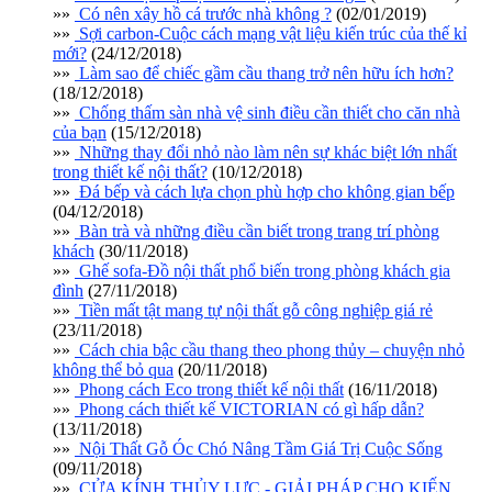
»»
Có nên xây hồ cá trước nhà không ?
(02/01/2019)
»»
Sợi carbon-Cuộc cách mạng vật liệu kiến trúc của thế kỉ
mới?
(24/12/2018)
»»
Làm sao để chiếc gầm cầu thang trở nên hữu ích hơn?
(18/12/2018)
»»
Chống thấm sàn nhà vệ sinh điều cần thiết cho căn nhà
của bạn
(15/12/2018)
»»
Những thay đổi nhỏ nào làm nên sự khác biệt lớn nhất
trong thiết kế nội thất?
(10/12/2018)
»»
Đá bếp và cách lựa chọn phù hợp cho không gian bếp
(04/12/2018)
»»
Bàn trà và những điều cần biết trong trang trí phòng
khách
(30/11/2018)
»»
Ghế sofa-Đồ nội thất phổ biến trong phòng khách gia
đình
(27/11/2018)
»»
Tiền mất tật mang tự nội thất gỗ công nghiệp giá rẻ
(23/11/2018)
»»
Cách chia bậc cầu thang theo phong thủy – chuyện nhỏ
không thể bỏ qua
(20/11/2018)
»»
Phong cách Eco trong thiết kế nội thất
(16/11/2018)
»»
Phong cách thiết kế VICTORIAN có gì hấp dẫn?
(13/11/2018)
»»
Nội Thất Gỗ Óc Chó Nâng Tầm Giá Trị Cuộc Sống
(09/11/2018)
»»
CỬA KÍNH THỦY LỰC - GIẢI PHÁP CHO KIẾN