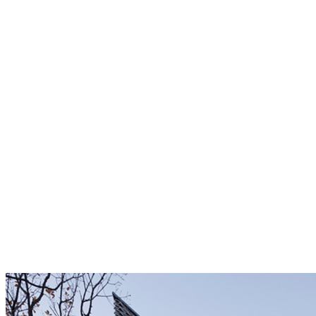
Khi xây dựng bằng bê tông, hãy luôn tâm niệm về chất lượng công
trình khi hoàn thành và các quy chuẩn tác động đến nó. Điều này có
nghĩa là, bạn đừng chỉ suy nghĩ về các khía cạnh kỹ thuật của công
trình, dù nghe nó có vẻ tốt. Như đã nói ở trên, đừng quên xem xét
việc tiếp xúc của công trình với các yếu tố bên ngoài, đặc biệt là
nước có xu hướng nhỏ giọt thông qua các vết nứt của khuôn mẫu.
Bê tông xám hoặc màu sắc?
Mặc dù bê tông có tông màu xám ở trạng thái tự nhiên của nó, việc
sử dụng thêm các sắc tố màu sắc ngày càng trở nên phổ biến. Với
một loạt các màu đỏ, vàng, xanh, đen, và màu xanh coban, loại bê
tông màu chịu nước ngày càng trở nên phổ biến trên thị trường. Nhờ
điều này, càng dễ dàng hơn bao giờ hết để khiến công trình của bạn
nổi bật.
Chúng không ảnh hưởng đến các đặc tính vật lý của bê tông, các
chất phụ gia màu này duy trì chất lượng tốt khi trộn vào hỗn hợp bê
tông khô. Tốt nhất là sử dụng 2-5% màu trên mỗi kilo hỗn hợp.
Sửa chữa khi chúng không hoàn hảo