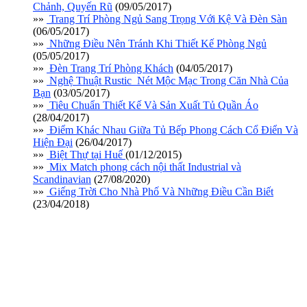
Chảnh, Quyến Rũ
(09/05/2017)
»»
Trang Trí Phòng Ngủ Sang Trọng Với Kệ Và Đèn Sàn
(06/05/2017)
»»
Những Điều Nên Tránh Khi Thiết Kế Phòng Ngủ
(05/05/2017)
»»
Đèn Trang Trí Phòng Khách
(04/05/2017)
»»
Nghệ Thuật Rustic_Nét Mộc Mạc Trong Căn Nhà Của
Bạn
(03/05/2017)
»»
Tiêu Chuẩn Thiết Kế Và Sản Xuất Tủ Quần Áo
(28/04/2017)
»»
Điểm Khác Nhau Giữa Tủ Bếp Phong Cách Cổ Điển Và
Hiện Đại
(26/04/2017)
»»
Biệt Thự tại Huế
(01/12/2015)
»»
Mix Match phong cách nội thất Industrial và
Scandinavian
(27/08/2020)
»»
Giếng Trời Cho Nhà Phố Và Những Điều Cần Biết
(23/04/2018)