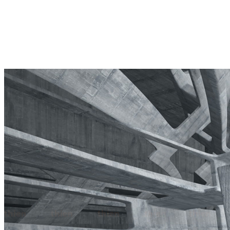
Khung gỗ được sử dụng rộng rãi và được tạo thành từ các bảng
hoặc tấm ván. Trước đây, bạn có thể tận dụng lợi thế của mặt gỗ tự
nhiên hoặc mài phẳng cho một lớp nền mượt mà hơn. Các tấm vấn
có thể được sắp xếp để tối ưu hoặc ép chặt để phẳng và đều hơn.
Nếu được giữ gìn cẩn thận, khung gỗ có thể được tái sử dụng (một
cách dễ dàng để tiết kiệm tiền cho một dự án).