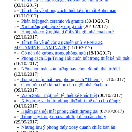
(03/11/2017)
»»
Tìm hiểu về phong cách thiết kế nội thất Bohemian
(01/11/2017)
»»
Phân biệt gạch ceramic và granite
(30/10/2017)
»»
Xu hướng vật liệu xây dựng mới
(26/10/2017)
»»
Hàng rào có ý nghĩa gì đối với ngôi nhà của bạn ?
(23/10/2017)
»»
Tìm hiểu về gỗ công nghiệp phủ VENEER,
MELAMINE, LAMINATE
(21/10/2017)
»»
Có nên để gương trong phòng ngủ
(18/10/2017)
»»
Phong cách Địa Trung Hải cuốn hút trong thiết kế nội thất
(16/10/2017)
»»
Nên chọn màu sơn tường hay chọn đồ nội thất trước?
(13/10/2017)
»»
Trang trí nội thất theo phong cách “Thiền”
(11/10/2017)
»»
Chọn rèm cửa khoa học cho ngôi nhà của bạn
(09/10/2017)
»»
Wabi Sabi - một triết lý thiết kế khác biệt
(06/10/2017)
»»
Xây dựng và bố trí phòng thờ như thế nào cho đúng?
(04/10/2017)
»»
Khám phá nội thất phong cách đương đại
(02/10/2017)
»»
Trồng cây trong nhà và những điều cần chú ý
(29/09/2017)
»»
Những lưu ý phong thủy xoay quanh chiếc bàn ăn