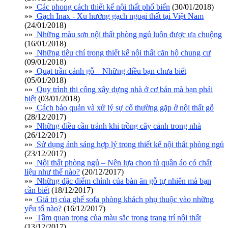
»»
Các phong cách thiết kế nội thất phổ biến
(30/01/2018)
»»
Gạch Inax - Xu hướng gạch ngoại thất tại Việt Nam
(24/01/2018)
»»
Những màu sơn nội thất phòng ngủ luôn được ưa chuộng
(16/01/2018)
»»
Những tiêu chí trong thiết kế nội thất căn hộ chung cư
(09/01/2018)
»»
Quạt trần cánh gỗ – Những điều bạn chưa biết
(05/01/2018)
»»
Quy trình thi công xây dựng nhà ở cơ bản mà bạn phải
biết
(03/01/2018)
»»
Cách bảo quản và xử lý sự cố thường gặp ở nội thất gỗ
(28/12/2017)
»»
Những điều cần tránh khi trồng cây cảnh trong nhà
(26/12/2017)
»»
Sử dụng ánh sáng hợp lý trong thiết kế nội thất phòng ngủ
(23/12/2017)
»»
Nội thất phòng ngủ – Nên lựa chọn tủ quần áo có chất
liệu như thế nào?
(20/12/2017)
»»
Những đặc điểm chính của bàn ăn gỗ tự nhiên mà bạn
cần biết
(18/12/2017)
»»
Giá trị của ghế sofa phòng khách phụ thuộc vào những
yếu tố nào?
(16/12/2017)
»»
Tầm quan trọng của màu sắc trong trang trí nội thất
(13/12/2017)