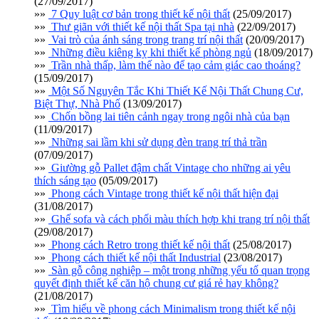
(27/09/2017)
»»
7 Quy luật cơ bản trong thiết kế nội thất
(25/09/2017)
»»
Thư giãn với thiết kế nội thất Spa tại nhà
(22/09/2017)
»»
Vai trò của ánh sáng trong trang trí nội thất
(20/09/2017)
»»
Những điều kiêng kỵ khi thiết kế phòng ngủ
(18/09/2017)
»»
Trần nhà thấp, làm thế nào để tạo cảm giác cao thoáng?
(15/09/2017)
»»
Một Số Nguyên Tắc Khi Thiết Kế Nội Thất Chung Cư,
Biệt Thự, Nhà Phố
(13/09/2017)
»»
Chốn bồng lai tiên cảnh ngay trong ngôi nhà của bạn
(11/09/2017)
»»
Những sai lầm khi sử dụng đèn trang trí thả trần
(07/09/2017)
»»
Giường gỗ Pallet đậm chất Vintage cho những ai yêu
thích sáng tạo
(05/09/2017)
»»
Phong cách Vintage trong thiết kế nội thất hiện đại
(31/08/2017)
»»
Ghế sofa và cách phối màu thích hợp khi trang trí nội thất
(29/08/2017)
»»
Phong cách Retro trong thiết kế nội thất
(25/08/2017)
»»
Phong cách thiết kế nội thất Industrial
(23/08/2017)
»»
Sàn gỗ công nghiệp – một trong những yếu tố quan trọng
quyết định thiết kế căn hộ chung cư giá rẻ hay không?
(21/08/2017)
»»
Tìm hiểu về phong cách Minimalism trong thiết kế nội