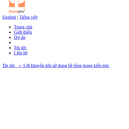
English
|
Tiếng việt
Trang chủ
Giới thiệu
Dự án
Tin tức
Liên hệ
Tin tức » Lời khuyên khi sử dụng bê tông trong kiến trúc
Trong con mắt của các kiến trúc sư, bê tông luôn có sự tôn sùng
nhất định. Hiện nay, nó được sử dụng trong một loạt các dự án và
tòa nhà, từ cơ sở hạ tầng đến khu dân cư, và cho phép một kiến trúc
sư tự do sáng tạo những kết cấu bắt mắt. Cùng tham khảo một số lời
khuyên hữu ích của người trong nghề nhé.
Xem xét tương quan của nó với các yếu tố khác
Đúng là bê tông đồng nghĩa với “kinh tế” vì cấu trúc đơn giản của
nó cũng như việc không cần bất kỳ lớp lót bổ sung nào. Tuy nhiên,
nó cũng cần có một sự chăm sóc nhất định trong quá trình sử dụng,