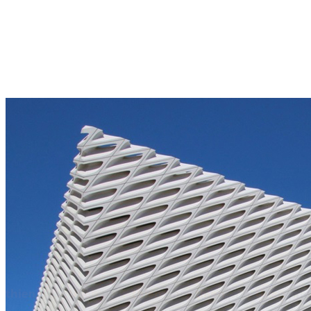
đặc biệt là khi lớp bê tông của bạn tiếp xúc trực tiếp với tất cả các
yếu tố thời tiết. Bạn cần xem xét các yếu tố thời tiết ngay từ đầu và
tác động mà nó sẽ gây ra trên công trình hoàn chỉnh của bạn. Hơn
hết, điều đó cần thiết để xác định các thành phần của hỗn hợp bê
tông mà bạn sẽ sử dụng, cho phép hiệu quả tối ưu: tối thiểu lỗ rỗng
và những kẽ hở trong cấu trúc.