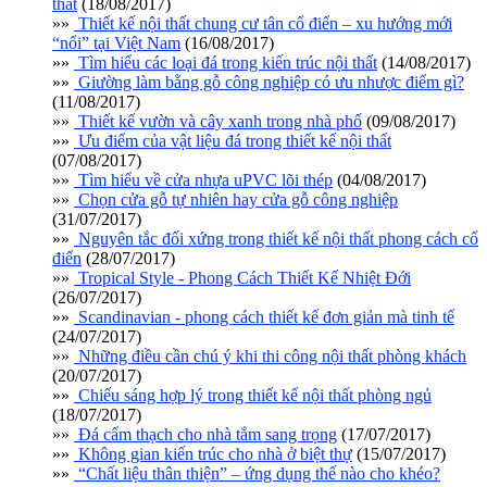
thất
(18/08/2017)
»»
Thiết kế nội thất chung cư tân cổ điển – xu hướng mới
“nổi” tại Việt Nam
(16/08/2017)
»»
Tìm hiểu các loại đá trong kiến trúc nội thất
(14/08/2017)
»»
Giường làm bằng gỗ công nghiệp có ưu nhược điểm gì?
(11/08/2017)
»»
Thiết kế vườn và cây xanh trong nhà phố
(09/08/2017)
»»
Ưu điểm của vật liệu đá trong thiết kế nội thất
(07/08/2017)
»»
Tìm hiểu về cửa nhựa uPVC lõi thép
(04/08/2017)
»»
Chọn cửa gỗ tự nhiên hay cửa gỗ công nghiệp
(31/07/2017)
»»
Nguyên tắc đối xứng trong thiết kế nội thất phong cách cổ
điển
(28/07/2017)
»»
Tropical Style - Phong Cách Thiết Kế Nhiệt Đới
(26/07/2017)
»»
Scandinavian - phong cách thiết kế đơn giản mà tinh tế
(24/07/2017)
»»
Những điều cần chú ý khi thi công nội thất phòng khách
(20/07/2017)
»»
Chiếu sáng hợp lý trong thiết kế nội thất phòng ngủ
(18/07/2017)
»»
Đá cẩm thạch cho nhà tắm sang trọng
(17/07/2017)
»»
Không gian kiến trúc cho nhà ở biệt thự
(15/07/2017)
»»
“Chất liệu thân thiện” – ứng dụng thế nào cho khéo?