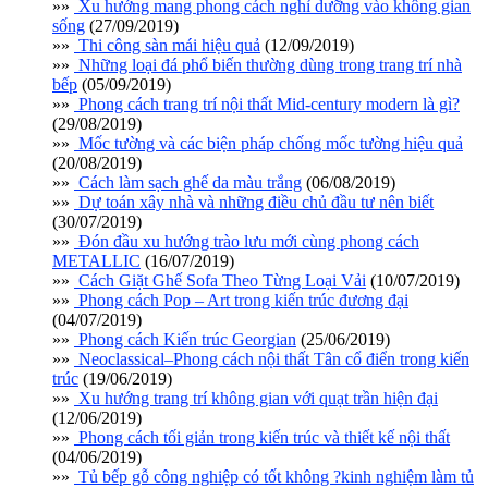
»»
Xu hướng mang phong cách nghỉ dưỡng vào không gian
sống
(27/09/2019)
»»
Thi công sàn mái hiệu quả
(12/09/2019)
»»
Những loại đá phổ biến thường dùng trong trang trí nhà
bếp
(05/09/2019)
»»
Phong cách trang trí nội thất Mid-century modern là gì?
(29/08/2019)
»»
Mốc tường và các biện pháp chống mốc tường hiệu quả
(20/08/2019)
»»
Cách làm sạch ghế da màu trắng
(06/08/2019)
»»
Dự toán xây nhà và những điều chủ đầu tư nên biết
(30/07/2019)
»»
Đón đầu xu hướng trào lưu mới cùng phong cách
METALLIC
(16/07/2019)
»»
Cách Giặt Ghế Sofa Theo Từng Loại Vải
(10/07/2019)
»»
Phong cách Pop – Art trong kiến trúc đương đại
(04/07/2019)
»»
Phong cách Kiến trúc Georgian
(25/06/2019)
»»
Neoclassical–Phong cách nội thất Tân cổ điển trong kiến
trúc
(19/06/2019)
»»
Xu hướng trang trí không gian với quạt trần hiện đại
(12/06/2019)
»»
Phong cách tối giản trong kiến trúc và thiết kế nội thất
(04/06/2019)
»»
Tủ bếp gỗ công nghiệp có tốt không ?kinh nghiệm làm tủ