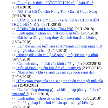
»»
Phong cách thiết kế VICTORIAN có gì hấp dẫn?
(13/11/2018)
»»
Nội Thất Gỗ Óc Chó Nâng Tầm Giá Trị Cuộc Sống
(09/11/2018)
»»
CỬA KÍNH THỦY LỰC - GIẢI PHÁP CHO KIẾN
TRÚC HIỆN ĐẠI
(06/11/2018)
»»
5 Điều Cần Làm Khi Sửa Chữa Nhà
(02/11/2018)
»»
Kinh nghiệm chọn nội thất cho gian bếp
(19/04/2018)
»»
Đặt bể cá đúng phong thuỷ để tránh ốm đau, bệnh tật
(16/04/2018)
»»
Làm thế nào để biến cửa sổ trở thành con mắt sáng nhất
trong ngôi nhà của bạn
(12/04/2018)
»»
Những điều cần chú ý về phong thủy bể bơi gia đình
(09/04/2018)
»»
Các tính năng nổi bật của kính cường lực
(26/03/2018)
»»
Một số kinh nghiệm khi làm cầu thang gỗ
(23/03/2018)
»»
Những lưu ý khi vệ sinh để rèm của luôn sáng đẹp
(19/03/2018)
»»
Tầm quan trọng của ánh sáng tự nhiên cho ngôi nhà của
bạn
(15/03/2018)
»»
Các hư hỏng thường gặp và biện pháp phòng tránh, sửa
chữa nhà ở
(12/03/2018)
»»
Kinh nghiệm chọn đá ốp lát cho ngôi nhà
(05/03/2018)
»»
Phương pháp lau chùi và bảo quản sàn gỗ bền đẹp
(26/02/2018)