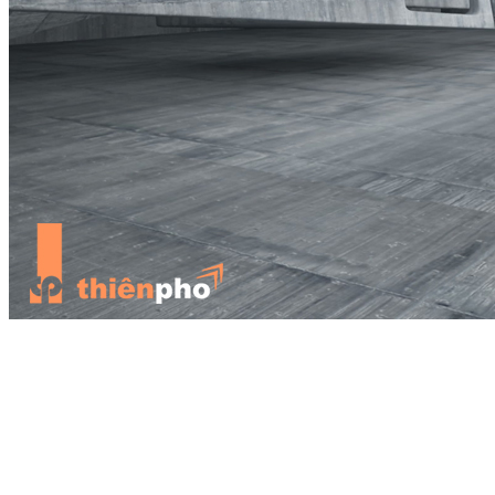
Khung kim loại cung cấp các lợi ích tối ưu so với khung gỗ vì
chúng cho phép tái sử dụng hoàn toàn, độ bền tốt hơn và thời gian
lắp đặt nhanh hơn. Kim loại cũng cung cấp một kết cấu mượt hơn,
được đề xuất cho các dự án lớn hơn vì nó cho phép cho năng suất
tối ưu trong một khoảng thời gian ngắn hơn.
Hãy ghi nhớ các khuôn khổ phù hợp với dự án của bạn