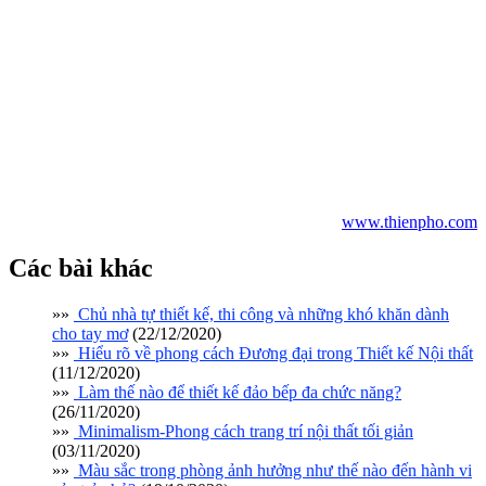
Hi vọng với bài viết trên sẽ bổ sung những thông tin hữu ích cho
bạn. Thiên Phố luôn tự hào là một trong những đơn vị thiết kế, thi
công và xây dựng nhà ở (nội ngoại thất) trọn gói uy tín tại Tp.HCM,
luôn đồng hành và giúp khách hàng xây dựng tổ ấm trong mơ thành
hiện thực, mang lại cho bạn những giá trị đích thực của cuộc sống
với không gian sống đẹp cùng những món đồ nội thất thông minh,
tiện nghi và đẳng cấp. Hãy liên hệ ngay với chúng tôi theo đường
dây nóng (028) 54173837 để được tư vấn và hỗ trợ về các giải pháp
thiết kế xây dựng nhà ở “hot” nhất hiện nay các bạn nhé.
www.thienpho.com
Các bài khác
»»
Chủ nhà tự thiết kế, thi công và những khó khăn dành
cho tay mơ
(22/12/2020)
»»
Hiểu rõ về phong cách Đương đại trong Thiết kế Nội thất
(11/12/2020)
»»
Làm thế nào để thiết kế đảo bếp đa chức năng?
(26/11/2020)
»»
Minimalism-Phong cách trang trí nội thất tối giản
(03/11/2020)
»»
Màu sắc trong phòng ảnh hưởng như thế nào đến hành vi