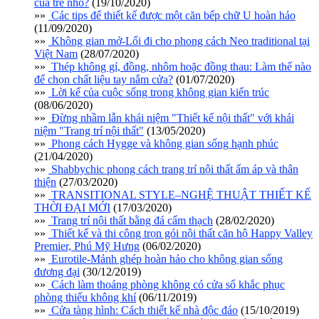
của trẻ nhỏ?
(19/10/2020)
»»
Các tips để thiết kế được một căn bếp chữ U hoàn hảo
(11/09/2020)
»»
Không gian mở-Lối đi cho phong cách Neo traditional tại
Việt Nam
(28/07/2020)
»»
Thép không gỉ, đồng, nhôm hoặc đồng thau: Làm thế nào
để chọn chất liệu tay nắm cửa?
(01/07/2020)
»»
Lời kể của cuộc sống trong không gian kiến trúc
(08/06/2020)
»»
Đừng nhầm lẫn khái niệm "Thiết kế nội thất" với khái
niệm "Trang trí nội thất"
(13/05/2020)
»»
Phong cách Hygge và không gian sống hạnh phúc
(21/04/2020)
»»
Shabbychic phong cách trang trí nội thất ấm áp và thân
thiện
(27/03/2020)
»»
TRANSITIONAL STYLE–NGHỆ THUẬT THIẾT KẾ
THỜI ĐẠI MỚI
(17/03/2020)
»»
Trang trí nội thất bằng đá cẩm thạch
(28/02/2020)
»»
Thiết kế và thi công trọn gói nội thất căn hộ Happy Valley
Premier, Phú Mỹ Hưng
(06/02/2020)
»»
Eurotile-Mảnh ghép hoàn hảo cho không gian sống
đương đại
(30/12/2019)
»»
Cách làm thoáng phòng không có cửa sổ khắc phục
phòng thiếu không khí
(06/11/2019)
»»
Cửa tàng hình: Cách thiết kế nhà độc đáo
(15/10/2019)