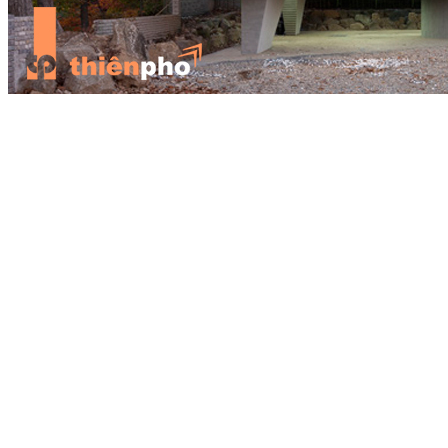
Cuối cùng, các biện pháp đặc biệt bạn nên thực hiện để đảm bảo
chất lượng cuối cùng của công trình. Trong trường hợp bê tông bị
lỗi, cần phải trải qua một quá trình trát vữa lấp đầy lỗ rỗng và tạo
một bề mặt nhẵn bằng hỗn hợp xi măng, phụ gia acrylic, nước và
bay kim loại. Những thứ này có thể sửa bất kỳ sự không hoàn hảo
nào trên bề mặt bê tông của bạn.
Quan tâm đến từng chi tiết nhỏ
Trong giai đoạn lập kế hoạch triển khai của dự án, điều quan trọng
là bạn phải xem xét mọi chi tiết của quy trình xây dựng như: đồ kim
loại, định lượng thành phần của hỗn hợp bê tông, xác định trước cấu
trúc cùng với mái hiên, máng xối, khe co giãn… Các khía cạnh mà
sẽ cho phép bạn tránh được các vấn đề xảy
Ngoài việc được sử dụng cho mặt tiền hoặc các bức tường nội thất,
bê tông có thể được sử dụng cho các chi tiết khác, chẳng hạn như
đồ nội thất. Hãy sử dụng nó một cách hữu ích.