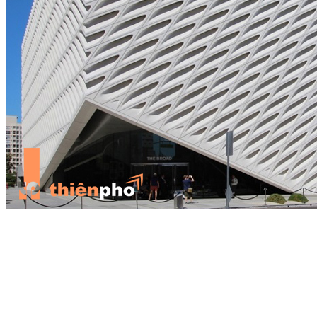
Trong trường hợp có thể rò rỉ hoặc nhiễm nấm mốc và các tác nhân
gây bệnh khác, việc sử dụng trước thuốc trừ nấm, chống vi khuẩn
và chất bịt kín là không thể thiếu. Các chi tiết thiết kế cũng sẽ đóng
một phần trong việc bảo vệ cấu trúc chống lại các yếu tố. Ví dụ,
việc sử dụng mái hiên ngăn mưa và những vấn đề khác có thể xảy
ra.