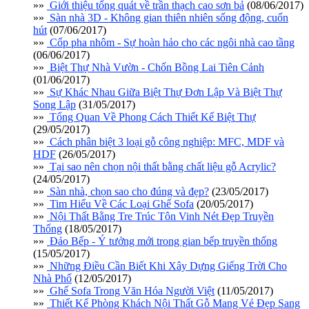
»»
Giới thiệu tổng quát về trần thạch cao sơn bả
(08/06/2017)
»»
Sàn nhà 3D - Không gian thiên nhiên sống động, cuốn
hút
(07/06/2017)
»»
Cốp pha nhôm - Sự hoàn hảo cho các ngôi nhà cao tầng
(06/06/2017)
»»
Biệt Thự Nhà Vườn - Chốn Bồng Lai Tiên Cảnh
(01/06/2017)
»»
Sự Khác Nhau Giữa Biệt Thự Đơn Lập Và Biệt Thự
Song Lập
(31/05/2017)
»»
Tổng Quan Về Phong Cách Thiết Kế Biệt Thự
(29/05/2017)
»»
Cách phân biệt 3 loại gỗ công nghiệp: MFC, MDF và
HDF
(26/05/2017)
»»
Tại sao nên chọn nội thất bằng chất liệu gỗ Acrylic?
(24/05/2017)
»»
Sàn nhà, chọn sao cho đúng và đẹp?
(23/05/2017)
»»
Tim Hiểu Về Các Loại Ghế Sofa
(20/05/2017)
»»
Nội Thất Bằng Tre Trúc Tôn Vinh Nét Đẹp Truyền
Thống
(18/05/2017)
»»
Đảo Bếp - Ý tưởng mới trong gian bếp truyền thống
(15/05/2017)
»»
Những Điều Cần Biết Khi Xây Dựng Giếng Trời Cho
Nhà Phố
(12/05/2017)
»»
Ghế Sofa Trong Văn Hóa Người Việt
(11/05/2017)
»»
Thiết Kế Phòng Khách Nội Thất Gỗ Mang Vẻ Đẹp Sang