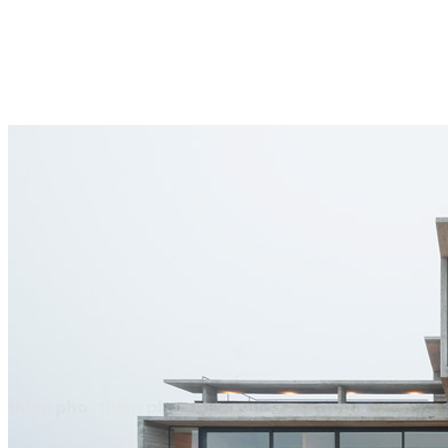
Không bao giờ để kim loại và mối sắt bị hở ra khi tiếp xúc với nước
và các yếu tố bên ngoài khác có thể gây tổn hại nghiêm trọng đến
cấu trúc của chúng. Cùng với các kích thước được tính toán trước,
bạn có thể bọc một lớp bê tông ngoài các chi tiết để ngăn nước và
nấm mốc tiếp xúc với kim loại.