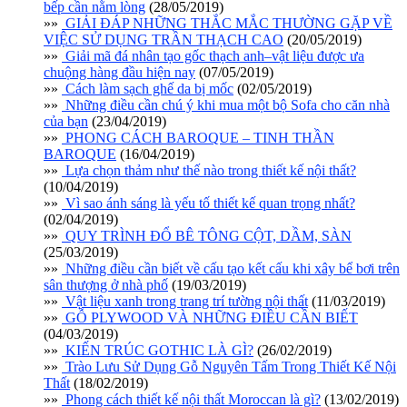
bếp cần nằm lòng
(28/05/2019)
»»
GIẢI ĐÁP NHỮNG THẮC MẮC THƯỜNG GẶP VỀ
VIỆC SỬ DỤNG TRẦN THẠCH CAO
(20/05/2019)
»»
Giải mã đá nhân tạo gốc thạch anh–vật liệu được ưa
chuộng hàng đầu hiện nay
(07/05/2019)
»»
Cách làm sạch ghế da bị mốc
(02/05/2019)
»»
Những điều cần chú ý khi mua một bộ Sofa cho căn nhà
của bạn
(23/04/2019)
»»
PHONG CÁCH BAROQUE – TINH THẦN
BAROQUE
(16/04/2019)
»»
Lựa chọn thảm như thế nào trong thiết kế nội thất?
(10/04/2019)
»»
Vì sao ánh sáng là yếu tố thiết kế quan trọng nhất?
(02/04/2019)
»»
QUY TRÌNH ĐỔ BÊ TÔNG CỘT, DẦM, SÀN
(25/03/2019)
»»
Những điều cần biết về cấu tạo kết cấu khi xây bể bơi trên
sân thượng ở nhà phố
(19/03/2019)
»»
Vật liệu xanh trong trang trí tường nội thất
(11/03/2019)
»»
GỖ PLYWOOD VÀ NHỮNG ĐIỀU CẦN BIẾT
(04/03/2019)
»»
KIẾN TRÚC GOTHIC LÀ GÌ?
(26/02/2019)
»»
Trào Lưu Sử Dụng Gỗ Nguyên Tấm Trong Thiết Kế Nội
Thất
(18/02/2019)
»»
Phong cách thiết kế nội thất Moroccan là gì?
(13/02/2019)