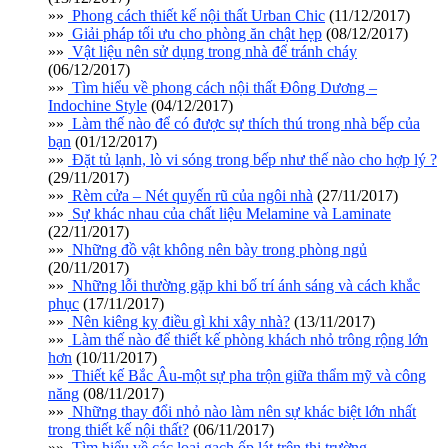
»»
Phong cách thiết kế nội thất Urban Chic
(11/12/2017)
»»
Giải pháp tối ưu cho phòng ăn chật hẹp
(08/12/2017)
»»
Vật liệu nên sử dụng trong nhà để tránh cháy
(06/12/2017)
»»
Tìm hiểu về phong cách nội thất Đông Dương –
Indochine Style
(04/12/2017)
»»
Làm thế nào để có được sự thích thú trong nhà bếp của
bạn
(01/12/2017)
»»
Đặt tủ lạnh, lò vi sóng trong bếp như thế nào cho hợp lý ?
(29/11/2017)
»»
Rèm cửa – Nét quyến rũ của ngôi nhà
(27/11/2017)
»»
Sự khác nhau của chất liệu Melamine và Laminate
(22/11/2017)
»»
Những đồ vật không nên bày trong phòng ngủ
(20/11/2017)
»»
Những lỗi thường gặp khi bố trí ánh sáng và cách khắc
phục
(17/11/2017)
»»
Nên kiêng kỵ điều gì khi xây nhà?
(13/11/2017)
»»
Làm thế nào để thiết kế phòng khách nhỏ trông rộng lớn
hơn
(10/11/2017)
»»
Thiết kế Bắc Âu-một sự pha trộn giữa thẩm mỹ và công
năng
(08/11/2017)
»»
Những thay đổi nhỏ nào làm nên sự khác biệt lớn nhất
trong thiết kế nội thất?
(06/11/2017)
»»
Tìm hiểu về các loại gạch ốp lát trên thị trường