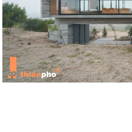
Chọn hệ khung kết cấu đầy đủ cho dự án của bạn
Hệ khung này phải hỗ trợ hỗn hợp xi măng, cát và nước cho đến khi
nó khô. Khi khô, bê tông sẽ có hình dạng của khuôn theo mong
muốn của kiến trúc sư và khách hàng. Khuôn có thể làm từ nhiều
loại vật liệu khác nhau, tạo ra một loạt các kết cấu và bề ngoài đa
dạng.