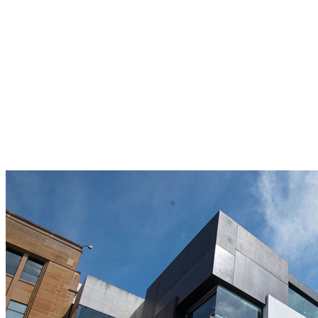
Sử dụng nhựa cây và lớp bảo quản
Bởi vì bê tông là một vật liệu xốp, điều quan trọng là phải chỉ định
loại nhựa cây, lớp bảo quản và chống thấm nước mà bạn sẽ sử dụng
để bảo vệ công trình của bạn trước yếu tố thời gian và thời tiết khắc
nghiệt. Có rất nhiều sản phẩm có sẵn cho các nhu cầu cụ thể của
bạn, hãy tìm kiếm sự giúp đỡ từ một nhà tư vấn kỹ thuật cho một
kết quả tối ưu. Một số sản phẩm có ít hoặc không có tác dụng trên
bê tông trong khi những sản phẩm khác có thể làm tăng độ sáng
hoặc độ bền. Một số loại lớp bảo quản chỉ bảo vệ khỏi sự ăn mòn
của nước, trong khi các chất bao phủ khác bảo vệ công trình khỏi
mưa axit, cùng các chất ăn mòn khác trong không khí và nấm mốc.