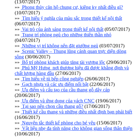
(13/07/2017)
»»
Phong thủy căn hộ chung cư, kiêng kỵ nhất điều gì?
(10/07/2017)
»»
Tìm hiểu ý nghĩa của màu sắc trong thiết kế nội thất
(06/07/2017)
»»
Vai trò của ánh sáng trong thiết kế nội thất
(05/07/2017)
»»
Trang trí phòng ngủ cho những thiên thần nhỏ
(04/07/2017)
»»
Những vị trí không nên đặt giường ngủ
(03/07/2017)
»»
Scenic Valley – Thung lũng cảnh quan trực diện dòng
sông
(30/06/2017)
»»
Bố trí phòng khách giúp tăng tài vượng lộc
(29/06/2017)
»»
Phú Mỹ Hưng_nơi thương hiệu đã được khẳng định và
chất lượng hàng đầu
(27/06/2017)
»»
Tìm hiểu về tủ bếp công nghiệp
(26/06/2017)
»»
Gạch nhựa và các ưu điểm nổi bật
(22/06/2017)
»»
Ưu điểm và cấu tạo của cầu thang gỗ dây cáp
(20/06/2017)
»»
Ưu điểm và ứng dụng của vách CNC
(19/06/2017)
»»
Tại sao nên chọn cầu thang gỗ?
(17/06/2017)
»»
Thiết kế cầu thang và những điều nhất định bạn phải biết
(16/06/2017)
»»
Nguyên tắc thiết kế phòng cho bé yêu
(15/06/2017)
»»
Vật liệu nhẹ đa tính năng cho không gian sống thân thiện
(10/06/2017)