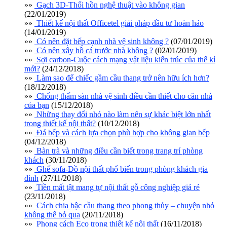
»»
Gạch 3D-Thổi hồn nghệ thuật vào không gian
(22/01/2019)
»»
Thiết kế nội thất Officetel giải pháp đầu tư hoàn hảo
(14/01/2019)
»»
Có nên đặt bếp cạnh nhà vệ sinh không ?
(07/01/2019)
»»
Có nên xây hồ cá trước nhà không ?
(02/01/2019)
»»
Sợi carbon-Cuộc cách mạng vật liệu kiến trúc của thế kỉ
mới?
(24/12/2018)
»»
Làm sao để chiếc gầm cầu thang trở nên hữu ích hơn?
(18/12/2018)
»»
Chống thấm sàn nhà vệ sinh điều cần thiết cho căn nhà
của bạn
(15/12/2018)
»»
Những thay đổi nhỏ nào làm nên sự khác biệt lớn nhất
trong thiết kế nội thất?
(10/12/2018)
»»
Đá bếp và cách lựa chọn phù hợp cho không gian bếp
(04/12/2018)
»»
Bàn trà và những điều cần biết trong trang trí phòng
khách
(30/11/2018)
»»
Ghế sofa-Đồ nội thất phổ biến trong phòng khách gia
đình
(27/11/2018)
»»
Tiền mất tật mang tự nội thất gỗ công nghiệp giá rẻ
(23/11/2018)
»»
Cách chia bậc cầu thang theo phong thủy – chuyện nhỏ
không thể bỏ qua
(20/11/2018)
»»
Phong cách Eco trong thiết kế nội thất
(16/11/2018)