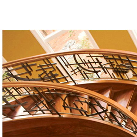
không gian nhỏ thường có độ rộng khoảng 0,9-1,2m, độ cao mỗi
bậc là 150mm, chiều rộng là 300mm. Việc thiết kế kích thước phù
hợp sẽ đảm bảo các yêu cầu về mặt thẩm mỹ và đảm bảo về mặt đi
lại của các thành viên trong gia đình.