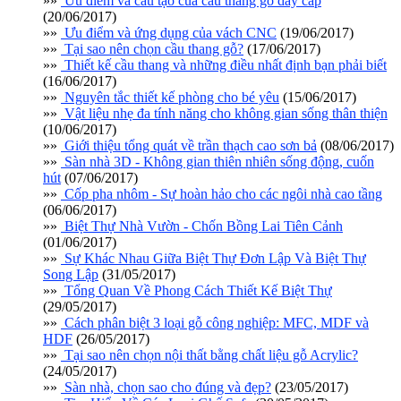
»»
Ưu điểm và cấu tạo của cầu thang gỗ dây cáp
(20/06/2017)
»»
Ưu điểm và ứng dụng của vách CNC
(19/06/2017)
»»
Tại sao nên chọn cầu thang gỗ?
(17/06/2017)
»»
Thiết kế cầu thang và những điều nhất định bạn phải biết
(16/06/2017)
»»
Nguyên tắc thiết kế phòng cho bé yêu
(15/06/2017)
»»
Vật liệu nhẹ đa tính năng cho không gian sống thân thiện
(10/06/2017)
»»
Giới thiệu tổng quát về trần thạch cao sơn bả
(08/06/2017)
»»
Sàn nhà 3D - Không gian thiên nhiên sống động, cuốn
hút
(07/06/2017)
»»
Cốp pha nhôm - Sự hoàn hảo cho các ngôi nhà cao tầng
(06/06/2017)
»»
Biệt Thự Nhà Vườn - Chốn Bồng Lai Tiên Cảnh
(01/06/2017)
»»
Sự Khác Nhau Giữa Biệt Thự Đơn Lập Và Biệt Thự
Song Lập
(31/05/2017)
»»
Tổng Quan Về Phong Cách Thiết Kế Biệt Thự
(29/05/2017)
»»
Cách phân biệt 3 loại gỗ công nghiệp: MFC, MDF và
HDF
(26/05/2017)
»»
Tại sao nên chọn nội thất bằng chất liệu gỗ Acrylic?
(24/05/2017)
»»
Sàn nhà, chọn sao cho đúng và đẹp?
(23/05/2017)