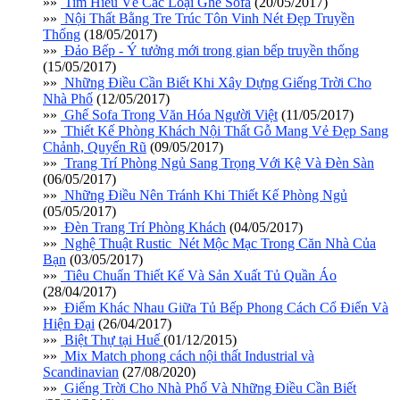
»»
Tim Hiểu Về Các Loại Ghế Sofa
(20/05/2017)
»»
Nội Thất Bằng Tre Trúc Tôn Vinh Nét Đẹp Truyền
Thống
(18/05/2017)
»»
Đảo Bếp - Ý tưởng mới trong gian bếp truyền thống
(15/05/2017)
»»
Những Điều Cần Biết Khi Xây Dựng Giếng Trời Cho
Nhà Phố
(12/05/2017)
»»
Ghế Sofa Trong Văn Hóa Người Việt
(11/05/2017)
»»
Thiết Kế Phòng Khách Nội Thất Gỗ Mang Vẻ Đẹp Sang
Chảnh, Quyến Rũ
(09/05/2017)
»»
Trang Trí Phòng Ngủ Sang Trọng Với Kệ Và Đèn Sàn
(06/05/2017)
»»
Những Điều Nên Tránh Khi Thiết Kế Phòng Ngủ
(05/05/2017)
»»
Đèn Trang Trí Phòng Khách
(04/05/2017)
»»
Nghệ Thuật Rustic_Nét Mộc Mạc Trong Căn Nhà Của
Bạn
(03/05/2017)
»»
Tiêu Chuẩn Thiết Kế Và Sản Xuất Tủ Quần Áo
(28/04/2017)
»»
Điểm Khác Nhau Giữa Tủ Bếp Phong Cách Cổ Điển Và
Hiện Đại
(26/04/2017)
»»
Biệt Thự tại Huế
(01/12/2015)
»»
Mix Match phong cách nội thất Industrial và
Scandinavian
(27/08/2020)
»»
Giếng Trời Cho Nhà Phố Và Những Điều Cần Biết