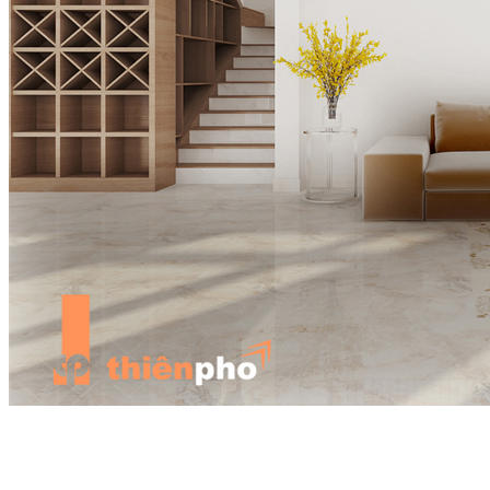
Cầu thang gỗ công nghiệp được sản xuất với chi phí thấp hơn,với
85% là bột gỗ nên gỗ công nghiệp cũng rất bền đẹp và ấm áp. Ưu
việt hơn so với gỗ tự nhiên là khả năng chịu nước, cầu thang làm