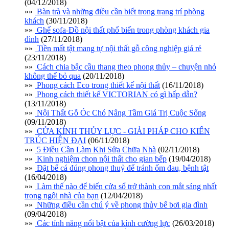
(04/12/2018)
»»
Bàn trà và những điều cần biết trong trang trí phòng
khách
(30/11/2018)
»»
Ghế sofa-Đồ nội thất phổ biến trong phòng khách gia
đình
(27/11/2018)
»»
Tiền mất tật mang tự nội thất gỗ công nghiệp giá rẻ
(23/11/2018)
»»
Cách chia bậc cầu thang theo phong thủy – chuyện nhỏ
không thể bỏ qua
(20/11/2018)
»»
Phong cách Eco trong thiết kế nội thất
(16/11/2018)
»»
Phong cách thiết kế VICTORIAN có gì hấp dẫn?
(13/11/2018)
»»
Nội Thất Gỗ Óc Chó Nâng Tầm Giá Trị Cuộc Sống
(09/11/2018)
»»
CỬA KÍNH THỦY LỰC - GIẢI PHÁP CHO KIẾN
TRÚC HIỆN ĐẠI
(06/11/2018)
»»
5 Điều Cần Làm Khi Sửa Chữa Nhà
(02/11/2018)
»»
Kinh nghiệm chọn nội thất cho gian bếp
(19/04/2018)
»»
Đặt bể cá đúng phong thuỷ để tránh ốm đau, bệnh tật
(16/04/2018)
»»
Làm thế nào để biến cửa sổ trở thành con mắt sáng nhất
trong ngôi nhà của bạn
(12/04/2018)
»»
Những điều cần chú ý về phong thủy bể bơi gia đình
(09/04/2018)
»»
Các tính năng nổi bật của kính cường lực
(26/03/2018)