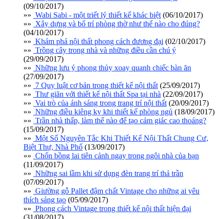
(09/10/2017)
»»
Wabi Sabi - một triết lý thiết kế khác biệt
(06/10/2017)
»»
Xây dựng và bố trí phòng thờ như thế nào cho đúng?
(04/10/2017)
»»
Khám phá nội thất phong cách đương đại
(02/10/2017)
»»
Trồng cây trong nhà và những điều cần chú ý
(29/09/2017)
»»
Những lưu ý phong thủy xoay quanh chiếc bàn ăn
(27/09/2017)
»»
7 Quy luật cơ bản trong thiết kế nội thất
(25/09/2017)
»»
Thư giãn với thiết kế nội thất Spa tại nhà
(22/09/2017)
»»
Vai trò của ánh sáng trong trang trí nội thất
(20/09/2017)
»»
Những điều kiêng kỵ khi thiết kế phòng ngủ
(18/09/2017)
»»
Trần nhà thấp, làm thế nào để tạo cảm giác cao thoáng?
(15/09/2017)
»»
Một Số Nguyên Tắc Khi Thiết Kế Nội Thất Chung Cư,
Biệt Thự, Nhà Phố
(13/09/2017)
»»
Chốn bồng lai tiên cảnh ngay trong ngôi nhà của bạn
(11/09/2017)
»»
Những sai lầm khi sử dụng đèn trang trí thả trần
(07/09/2017)
»»
Giường gỗ Pallet đậm chất Vintage cho những ai yêu
thích sáng tạo
(05/09/2017)
»»
Phong cách Vintage trong thiết kế nội thất hiện đại
(31/08/2017)