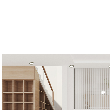
nay, ngoài các loại cầu thang gỗ tự nhiên 100% thì còn có thêm cầu
thang làm từ gỗ công nghiệp.
Cầu thang gỗ tự nhiên là một lựa chọn lý tưởng cho những giá trị về
độ bền đẹp, cảm giác tự nhiên. Đặc tính của gỗ tự nhiên là dùng
càng lâu càng càng sáng bóng và màu sắc càng đẹp lên. Ưu điểm
nổi bật của gỗ tự nhiên à ở phần thịt gỗ rất chắc, vân gỗ tự nhiên sắc
sảo tạo điểm nhấn quan trọng. Một số loại cầu thang gỗ tự nhiên
như cầu thang gỗ óc chó, cầu thang gỗ hương, cầu thang gỗ lim,...
đều được gia công thiết kế rất sang trọng và hiện đại. Tuy nhiên, cầu
thang gỗ tự nhiên có giá thành rất cao trên thị trường.