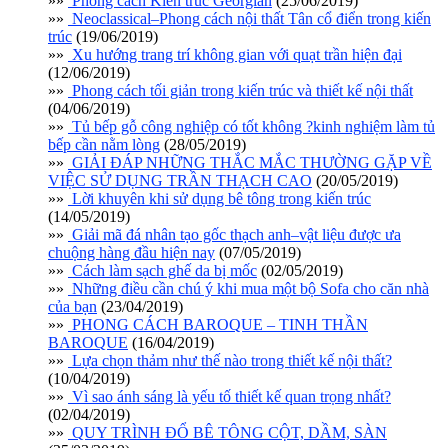
»»
Phong cách Kiến trúc Georgian
(25/06/2019)
»»
Neoclassical–Phong cách nội thất Tân cổ điển trong kiến
trúc
(19/06/2019)
»»
Xu hướng trang trí không gian với quạt trần hiện đại
(12/06/2019)
»»
Phong cách tối giản trong kiến trúc và thiết kế nội thất
(04/06/2019)
»»
Tủ bếp gỗ công nghiệp có tốt không ?kinh nghiệm làm tủ
bếp cần nằm lòng
(28/05/2019)
»»
GIẢI ĐÁP NHỮNG THẮC MẮC THƯỜNG GẶP VỀ
VIỆC SỬ DỤNG TRẦN THẠCH CAO
(20/05/2019)
»»
Lời khuyên khi sử dụng bê tông trong kiến trúc
(14/05/2019)
»»
Giải mã đá nhân tạo gốc thạch anh–vật liệu được ưa
chuộng hàng đầu hiện nay
(07/05/2019)
»»
Cách làm sạch ghế da bị mốc
(02/05/2019)
»»
Những điều cần chú ý khi mua một bộ Sofa cho căn nhà
của bạn
(23/04/2019)
»»
PHONG CÁCH BAROQUE – TINH THẦN
BAROQUE
(16/04/2019)
»»
Lựa chọn thảm như thế nào trong thiết kế nội thất?
(10/04/2019)
»»
Vì sao ánh sáng là yếu tố thiết kế quan trọng nhất?
(02/04/2019)
»»
QUY TRÌNH ĐỔ BÊ TÔNG CỘT, DẦM, SÀN