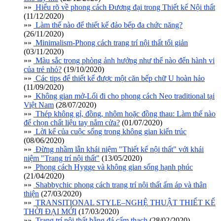
»»
Hiểu rõ về phong cách Đương đại trong Thiết kế Nội thất
(11/12/2020)
»»
Làm thế nào để thiết kế đảo bếp đa chức năng?
(26/11/2020)
»»
Minimalism-Phong cách trang trí nội thất tối giản
(03/11/2020)
»»
Màu sắc trong phòng ảnh hưởng như thế nào đến hành vi
của trẻ nhỏ?
(19/10/2020)
»»
Các tips để thiết kế được một căn bếp chữ U hoàn hảo
(11/09/2020)
»»
Không gian mở-Lối đi cho phong cách Neo traditional tại
Việt Nam
(28/07/2020)
»»
Thép không gỉ, đồng, nhôm hoặc đồng thau: Làm thế nào
để chọn chất liệu tay nắm cửa?
(01/07/2020)
»»
Lời kể của cuộc sống trong không gian kiến trúc
(08/06/2020)
»»
Đừng nhầm lẫn khái niệm "Thiết kế nội thất" với khái
niệm "Trang trí nội thất"
(13/05/2020)
»»
Phong cách Hygge và không gian sống hạnh phúc
(21/04/2020)
»»
Shabbychic phong cách trang trí nội thất ấm áp và thân
thiện
(27/03/2020)
»»
TRANSITIONAL STYLE–NGHỆ THUẬT THIẾT KẾ
THỜI ĐẠI MỚI
(17/03/2020)
»»
Trang trí nội thất bằng đá cẩm thạch
(28/02/2020)