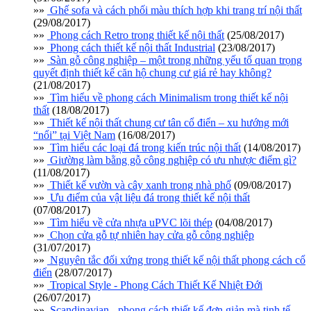
»»
Ghế sofa và cách phối màu thích hợp khi trang trí nội thất
(29/08/2017)
»»
Phong cách Retro trong thiết kế nội thất
(25/08/2017)
»»
Phong cách thiết kế nội thất Industrial
(23/08/2017)
»»
Sàn gỗ công nghiệp – một trong những yếu tố quan trọng
quyết định thiết kế căn hộ chung cư giá rẻ hay không?
(21/08/2017)
»»
Tìm hiểu về phong cách Minimalism trong thiết kế nội
thất
(18/08/2017)
»»
Thiết kế nội thất chung cư tân cổ điển – xu hướng mới
“nổi” tại Việt Nam
(16/08/2017)
»»
Tìm hiểu các loại đá trong kiến trúc nội thất
(14/08/2017)
»»
Giường làm bằng gỗ công nghiệp có ưu nhược điểm gì?
(11/08/2017)
»»
Thiết kế vườn và cây xanh trong nhà phố
(09/08/2017)
»»
Ưu điểm của vật liệu đá trong thiết kế nội thất
(07/08/2017)
»»
Tìm hiểu về cửa nhựa uPVC lõi thép
(04/08/2017)
»»
Chọn cửa gỗ tự nhiên hay cửa gỗ công nghiệp
(31/07/2017)
»»
Nguyên tắc đối xứng trong thiết kế nội thất phong cách cổ
điển
(28/07/2017)
»»
Tropical Style - Phong Cách Thiết Kế Nhiệt Đới
(26/07/2017)
»»
Scandinavian - phong cách thiết kế đơn giản mà tinh tế