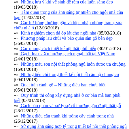
»»
Những lưu ý khi vệ sinh để rèm của luôn sáng đẹp
(19/03/2018)
»»
Tầm quan trọng của ánh sáng tự nhiên cho ngôi nhà của
bạn
(15/03/2018)
»»
Các hư hỏng thường gặp và biện pháp phòng tránh, sửa
chữa nhà ở
(12/03/2018)
»»
Kinh nghiệm chọn đá ốp lát cho ngôi nhà
(05/03/2018)
»»
Phương pháp lau chùi và bảo quản sàn gỗ bền đẹp
(26/02/2018)
»»
Các phong cách thiết kế nội thất phổ biến
(30/01/2018)
»»
Gạch Inax - Xu hướng gạch ngoại thất tại Việt Nam
(24/01/2018)
»»
Những màu sơn nội thất phòng ngủ luôn được ưa chuộng
(16/01/2018)
»»
Những tiêu chí trong thiết kế nội thất căn hộ chung cư
(09/01/2018)
»»
Quạt trần cánh gỗ – Những điều bạn chưa biết
(05/01/2018)
»»
Quy trình thi công xây dựng nhà ở cơ bản mà bạn phải
biết
(03/01/2018)
»»
Cách bảo quản và xử lý sự cố thường gặp ở nội thất gỗ
(28/12/2017)
»»
Những điều cần tránh khi trồng cây cảnh trong nhà
(26/12/2017)
»»
Sử dụng ánh sáng hợp lý trong thiết kế nội thất phòng ngủ