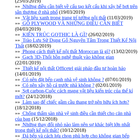
(25/03/2019)
»»
Những điều cần biết về cấu tạo kết cấu khi xây bể bơi trên
sân thượng ở nhà phố
(19/03/2019)
»»
Vật liệu xanh trong trang trí tường nội thất
(11/03/2019)
»»
GỖ PLYWOOD VÀ NHỮNG ĐIỀU CẦN BIẾT
(04/03/2019)
»»
KIẾN TRÚC GOTHIC LÀ GÌ?
(26/02/2019)
»»
Trào Lưu Sử Dụng Gỗ Nguyên Tấm Trong Thiết Kế Nội
Thất
(18/02/2019)
»»
Phong cách thiết kế nội thất Moroccan là gì?
(13/02/2019)
»»
Gạch 3D-Thổi hồn nghệ thuật vào không gian
(22/01/2019)
»»
Thiết kế nội thất Officetel giải pháp đầu tư hoàn hảo
(14/01/2019)
»»
Có nên đặt bếp cạnh nhà vệ sinh không ?
(07/01/2019)
»»
Có nên xây hồ cá trước nhà không ?
(02/01/2019)
»»
Sợi carbon-Cuộc cách mạng vật liệu kiến trúc của thế kỉ
mới?
(24/12/2018)
»»
Làm sao để chiếc gầm cầu thang trở nên hữu ích hơn?
(18/12/2018)
»»
Chống thấm sàn nhà vệ sinh điều cần thiết cho căn nhà
của bạn
(15/12/2018)
»»
Những thay đổi nhỏ nào làm nên sự khác biệt lớn nhất
trong thiết kế nội thất?
(10/12/2018)
»»
Đá bếp và cách lựa chọn phù hợp cho không gian bếp