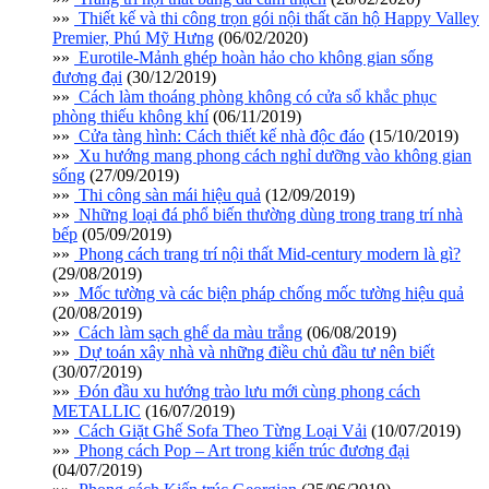
»»
Thiết kế và thi công trọn gói nội thất căn hộ Happy Valley
Premier, Phú Mỹ Hưng
(06/02/2020)
»»
Eurotile-Mảnh ghép hoàn hảo cho không gian sống
đương đại
(30/12/2019)
»»
Cách làm thoáng phòng không có cửa sổ khắc phục
phòng thiếu không khí
(06/11/2019)
»»
Cửa tàng hình: Cách thiết kế nhà độc đáo
(15/10/2019)
»»
Xu hướng mang phong cách nghỉ dưỡng vào không gian
sống
(27/09/2019)
»»
Thi công sàn mái hiệu quả
(12/09/2019)
»»
Những loại đá phổ biến thường dùng trong trang trí nhà
bếp
(05/09/2019)
»»
Phong cách trang trí nội thất Mid-century modern là gì?
(29/08/2019)
»»
Mốc tường và các biện pháp chống mốc tường hiệu quả
(20/08/2019)
»»
Cách làm sạch ghế da màu trắng
(06/08/2019)
»»
Dự toán xây nhà và những điều chủ đầu tư nên biết
(30/07/2019)
»»
Đón đầu xu hướng trào lưu mới cùng phong cách
METALLIC
(16/07/2019)
»»
Cách Giặt Ghế Sofa Theo Từng Loại Vải
(10/07/2019)
»»
Phong cách Pop – Art trong kiến trúc đương đại
(04/07/2019)