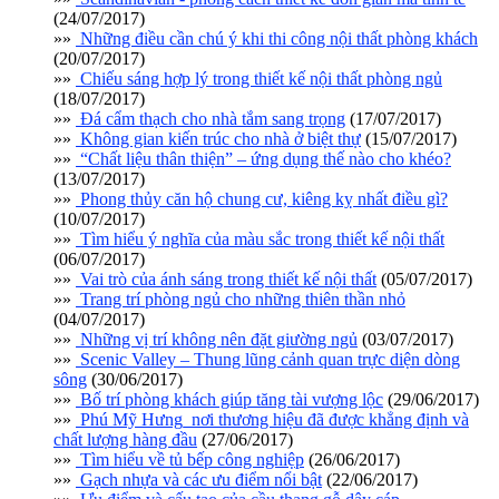
(24/07/2017)
»»
Những điều cần chú ý khi thi công nội thất phòng khách
(20/07/2017)
»»
Chiếu sáng hợp lý trong thiết kế nội thất phòng ngủ
(18/07/2017)
»»
Đá cẩm thạch cho nhà tắm sang trọng
(17/07/2017)
»»
Không gian kiến trúc cho nhà ở biệt thự
(15/07/2017)
»»
“Chất liệu thân thiện” – ứng dụng thế nào cho khéo?
(13/07/2017)
»»
Phong thủy căn hộ chung cư, kiêng kỵ nhất điều gì?
(10/07/2017)
»»
Tìm hiểu ý nghĩa của màu sắc trong thiết kế nội thất
(06/07/2017)
»»
Vai trò của ánh sáng trong thiết kế nội thất
(05/07/2017)
»»
Trang trí phòng ngủ cho những thiên thần nhỏ
(04/07/2017)
»»
Những vị trí không nên đặt giường ngủ
(03/07/2017)
»»
Scenic Valley – Thung lũng cảnh quan trực diện dòng
sông
(30/06/2017)
»»
Bố trí phòng khách giúp tăng tài vượng lộc
(29/06/2017)
»»
Phú Mỹ Hưng_nơi thương hiệu đã được khẳng định và
chất lượng hàng đầu
(27/06/2017)
»»
Tìm hiểu về tủ bếp công nghiệp
(26/06/2017)
»»
Gạch nhựa và các ưu điểm nổi bật
(22/06/2017)