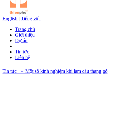
English
|
Tiếng việt
Trang chủ
Giới thiệu
Dự án
Tin tức
Liên hệ
Tin tức » Một số kinh nghiệm khi làm cầu thang gỗ
Cầu thang là một trong những thành phần không thể thiếu để cấu
thành nên kiến trúc của ngôi nhà. Bên cạnh các yêu cầu về độ vững
chắc và an toàn thì tính thẩm mỹ cũng là một yếu tố quan trọng khi
thiết kế cầu thang nhằm tạo điểm nhấn cho tổng thể ngôi nhà. Cầu
thang gỗ là một trong những loại cầu thang hiện đại, màu sắc ấm
áp và sang trọng, mang đến một không gian tươi mới đầy sức sống
cho không gian của ngôi nhà. Ngoài việc thiết kế nội thất thì việc
lựa chọn những thiết kế cầu thang gỗ trong nhà sao cho phù hợp với
với toàn bộ không gian lại đóng một vai trò vô cùng quan trọng.
Điều này đòi hỏi nhiều ở một nhà thiết kế về những kinh nghiệm
làm cầu thang gỗ, cách để tạo ra một chiếc cầu thang đẹp, mỹ quan