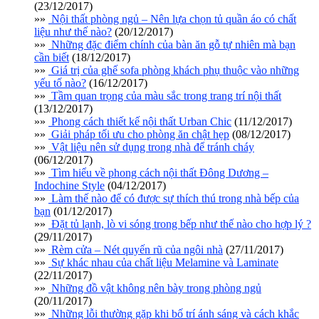
(23/12/2017)
»»
Nội thất phòng ngủ – Nên lựa chọn tủ quần áo có chất
liệu như thế nào?
(20/12/2017)
»»
Những đặc điểm chính của bàn ăn gỗ tự nhiên mà bạn
cần biết
(18/12/2017)
»»
Giá trị của ghế sofa phòng khách phụ thuộc vào những
yếu tố nào?
(16/12/2017)
»»
Tầm quan trọng của màu sắc trong trang trí nội thất
(13/12/2017)
»»
Phong cách thiết kế nội thất Urban Chic
(11/12/2017)
»»
Giải pháp tối ưu cho phòng ăn chật hẹp
(08/12/2017)
»»
Vật liệu nên sử dụng trong nhà để tránh cháy
(06/12/2017)
»»
Tìm hiểu về phong cách nội thất Đông Dương –
Indochine Style
(04/12/2017)
»»
Làm thế nào để có được sự thích thú trong nhà bếp của
bạn
(01/12/2017)
»»
Đặt tủ lạnh, lò vi sóng trong bếp như thế nào cho hợp lý ?
(29/11/2017)
»»
Rèm cửa – Nét quyến rũ của ngôi nhà
(27/11/2017)
»»
Sự khác nhau của chất liệu Melamine và Laminate
(22/11/2017)
»»
Những đồ vật không nên bày trong phòng ngủ
(20/11/2017)
»»
Những lỗi thường gặp khi bố trí ánh sáng và cách khắc