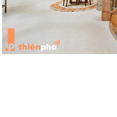
Những ngôi nhà có phong cách cổ điển truyền thống hay truyền
thống pha hiện đại lại rất ưa chuộng thiết kế cầu thang gỗ, tạo nên
vẻ đẹp cổ kính, làm nổi bật phong cách cho toàn bộ không gian
trong ngôi nhà. Góc thang hẹp, từng bậc thang lượn theo chiếu nghỉ
rất mềm mại, tính thẩm mỹ cao hơn hẳn các loại cầu thang bê tông
cốt thép thông thường.
Kinh nghiệm làm cầu thang gỗ
1. Lựa chọn nguyên liệu gỗ
Có rất nhiều các loại gỗ có thể sử dụng để làm cầu thang gỗ như gỗ
óc chó, gỗ lim, gỗ sồi,... chúng có vân gỗ tự nhiên rất đẹp. Ngày