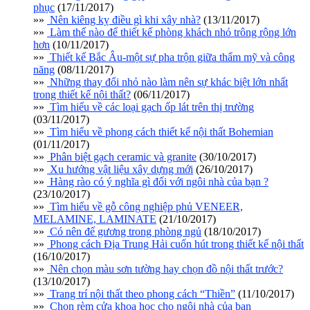
phục
(17/11/2017)
»»
Nên kiêng kỵ điều gì khi xây nhà?
(13/11/2017)
»»
Làm thế nào để thiết kế phòng khách nhỏ trông rộng lớn
hơn
(10/11/2017)
»»
Thiết kế Bắc Âu-một sự pha trộn giữa thẩm mỹ và công
năng
(08/11/2017)
»»
Những thay đổi nhỏ nào làm nên sự khác biệt lớn nhất
trong thiết kế nội thất?
(06/11/2017)
»»
Tìm hiểu về các loại gạch ốp lát trên thị trường
(03/11/2017)
»»
Tìm hiểu về phong cách thiết kế nội thất Bohemian
(01/11/2017)
»»
Phân biệt gạch ceramic và granite
(30/10/2017)
»»
Xu hướng vật liệu xây dựng mới
(26/10/2017)
»»
Hàng rào có ý nghĩa gì đối với ngôi nhà của bạn ?
(23/10/2017)
»»
Tìm hiểu về gỗ công nghiệp phủ VENEER,
MELAMINE, LAMINATE
(21/10/2017)
»»
Có nên để gương trong phòng ngủ
(18/10/2017)
»»
Phong cách Địa Trung Hải cuốn hút trong thiết kế nội thất
(16/10/2017)
»»
Nên chọn màu sơn tường hay chọn đồ nội thất trước?
(13/10/2017)
»»
Trang trí nội thất theo phong cách “Thiền”
(11/10/2017)
»»
Chọn rèm cửa khoa học cho ngôi nhà của bạn