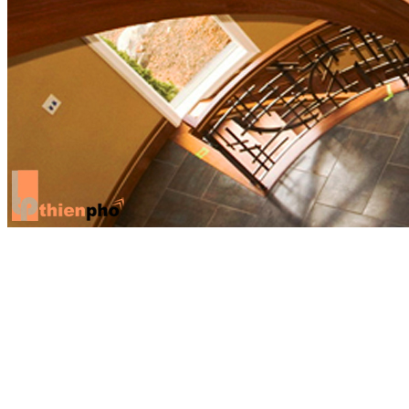
*Lưu ý: Khoảng cách giữa sàn nhà và trần nhà cần phải được đo
đạc cẩn thận trong quá trình thiết kế cầu thang, nó sẽ ảnh hưởng đến
khâu tính toán số bậc cầu thang phù hợp đảm bảo về yếu tố thiết kế
và phù hợp về mặt phong thủy.
3. Làm cầu thang gỗ
Sau khi có những lựa chọn về chất liệu cũng như kiểu dáng cầu
thang phù hợp với không gian diện tích ngôi nhà thì bước cuối cùng
là hoàn thiện thiết kế của mình. Bạn nên lựa chọn một cơ sở gia