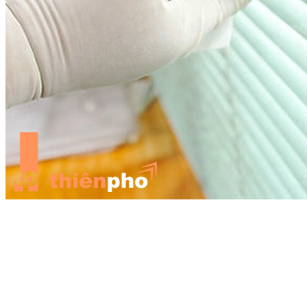
Nếu rèm bằng nhựa, chỉ cần dùng khăn ấm lau sạch bụi bẩn
Nhiều gia đình cẩn thận, sau khi tháo lắp tất cả bộ rèm của gia đình
sẽ mang ra hiệu giặt là để thợ chăm sóc. Cách này cũng tương đối
an toàn và nâng cao chất lượng tuổi thọ rèm nhà bạn.
Đưa bàn chải theo chiều từ trên xuống