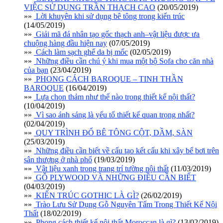
VIỆC SỬ DỤNG TRẦN THẠCH CAO
(20/05/2019)
»»
Lời khuyên khi sử dụng bê tông trong kiến trúc
(14/05/2019)
»»
Giải mã đá nhân tạo gốc thạch anh–vật liệu được ưa
chuộng hàng đầu hiện nay
(07/05/2019)
»»
Cách làm sạch ghế da bị mốc
(02/05/2019)
»»
Những điều cần chú ý khi mua một bộ Sofa cho căn nhà
của bạn
(23/04/2019)
»»
PHONG CÁCH BAROQUE – TINH THẦN
BAROQUE
(16/04/2019)
»»
Lựa chọn thảm như thế nào trong thiết kế nội thất?
(10/04/2019)
»»
Vì sao ánh sáng là yếu tố thiết kế quan trọng nhất?
(02/04/2019)
»»
QUY TRÌNH ĐỔ BÊ TÔNG CỘT, DẦM, SÀN
(25/03/2019)
»»
Những điều cần biết về cấu tạo kết cấu khi xây bể bơi trên
sân thượng ở nhà phố
(19/03/2019)
»»
Vật liệu xanh trong trang trí tường nội thất
(11/03/2019)
»»
GỖ PLYWOOD VÀ NHỮNG ĐIỀU CẦN BIẾT
(04/03/2019)
»»
KIẾN TRÚC GOTHIC LÀ GÌ?
(26/02/2019)
»»
Trào Lưu Sử Dụng Gỗ Nguyên Tấm Trong Thiết Kế Nội
Thất
(18/02/2019)
»»
Phong cách thiết kế nội thất Moroccan là gì?
(13/02/2019)