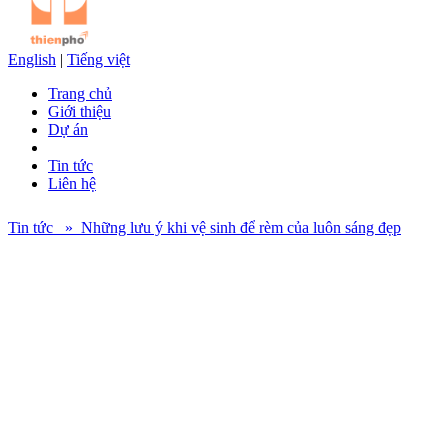
English
|
Tiếng việt
Trang chủ
Giới thiệu
Dự án
Tin tức
Liên hệ
Tin tức » Những lưu ý khi vệ sinh để rèm của luôn sáng đẹp
Rèm cửa là một tấm màn chắn bằng vải hoặc bằng nhựa giúp ngăn
căn phòng của bạn khỏi ánh sáng trực tiếp, bụi bẩn và có tác dụng
trang trí, nâng cao thẩm mỹ cho căn nhà. Vì chất liệu của rèm
thường là vải nên dễ bị dính bụi bẩn, việc giặt giũ có thể làm rèm bị
phai màu hoặc mất hình dáng ban đầu. Dưới đây Thiên Phố chia sẻ
một số kinh nghiệm giúp bảo quản rèm cửa của bạn bền lâu và sáng
đẹp như mới.
Lưu ý chất liệu rèm trước khi vệ sinh
Trước khi bắt tay vào công việc vệ sinh, điều đầu tiên các bạn cần