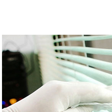
lưu ý là xem chất liệu của rèm. Tùy theo từng loại chất liệu mà
chúng ta có những cách vệ sinh khác nhau.
Nếu chất liệu rèm cửa mỏng, có chất liệu tơ lụa, các bạn tháo rèm và
rũ nhẹ nhàng, sau đó, dùng máy hút bụi, hút sạch. Tuyệt đối không
đưa vào máy giặt, sẽ làm co các sợi vải và ảnh hưởng đến tuổi thọ
của rèm.