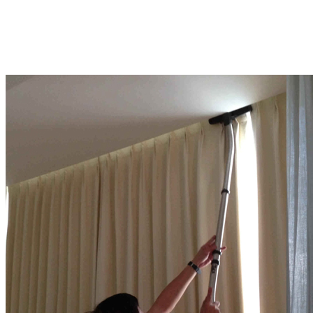
Nếu sử dụng bàn chải to mềm để dọn vệ sinh cho rèm cửa: Bạn chú
ý đưa bàn chải theo chiều từ trên xuống và bắt đầu từ trên phần trên
cùng của rèm cửa trở xuống dưới cho cả 2 mặt của rèm. Vì nếu làm
từ khoảng giữa hoặc phía dưới rèm đi lên thì khi chải, bụi sẽ lan ra
và bạn phải tốn nhiều thời gian hơn để làm sạch lại lần nữa.