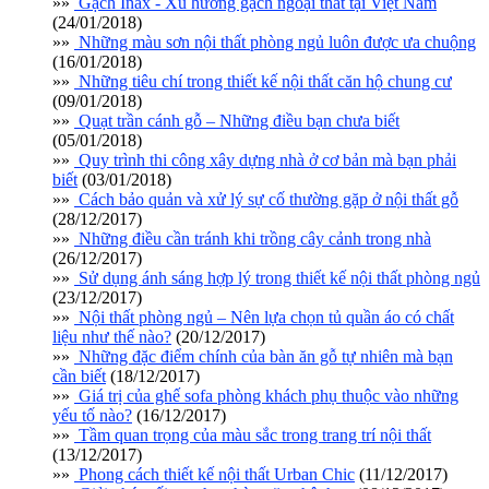
»»
Gạch Inax - Xu hướng gạch ngoại thất tại Việt Nam
(24/01/2018)
»»
Những màu sơn nội thất phòng ngủ luôn được ưa chuộng
(16/01/2018)
»»
Những tiêu chí trong thiết kế nội thất căn hộ chung cư
(09/01/2018)
»»
Quạt trần cánh gỗ – Những điều bạn chưa biết
(05/01/2018)
»»
Quy trình thi công xây dựng nhà ở cơ bản mà bạn phải
biết
(03/01/2018)
»»
Cách bảo quản và xử lý sự cố thường gặp ở nội thất gỗ
(28/12/2017)
»»
Những điều cần tránh khi trồng cây cảnh trong nhà
(26/12/2017)
»»
Sử dụng ánh sáng hợp lý trong thiết kế nội thất phòng ngủ
(23/12/2017)
»»
Nội thất phòng ngủ – Nên lựa chọn tủ quần áo có chất
liệu như thế nào?
(20/12/2017)
»»
Những đặc điểm chính của bàn ăn gỗ tự nhiên mà bạn
cần biết
(18/12/2017)
»»
Giá trị của ghế sofa phòng khách phụ thuộc vào những
yếu tố nào?
(16/12/2017)
»»
Tầm quan trọng của màu sắc trong trang trí nội thất
(13/12/2017)
»»
Phong cách thiết kế nội thất Urban Chic
(11/12/2017)