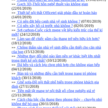
»»
Gạch 3D-Thổi hồn nghệ thuật vào không gian
(22/01/2019)
»»
Thiết kế nội thất Officetel giải pháp đầu tư hoàn hảo
(14/01/2019)
»»
Có nên đặt bếp cạnh nhà vệ sinh không ?
(07/01/2019)
»»
Có nên xây hồ cá trước nhà không ?
(02/01/2019)
»»
Sợi carbon-Cuộc cách mạng vật liệu kiến trúc của thế kỉ
mới?
(24/12/2018)
»»
Làm sao để chiếc gầm cầu thang trở nên hữu ích hơn?
(18/12/2018)
»»
Chống thấm sàn nhà vệ sinh điều cần thiết cho căn nhà
của bạn
(15/12/2018)
»»
Những thay đổi nhỏ nào làm nên sự khác biệt lớn nhất
trong thiết kế nội thất?
(10/12/2018)
»»
Đá bếp và cách lựa chọn phù hợp cho không gian bếp
(04/12/2018)
»»
Bàn trà và những điều cần biết trong trang trí phòng
khách
(30/11/2018)
»»
Ghế sofa-Đồ nội thất phổ biến trong phòng khách gia
đình
(27/11/2018)
»»
Tiền mất tật mang tự nội thất gỗ công nghiệp giá rẻ
(23/11/2018)
»»
Cách chia bậc cầu thang theo phong thủy – chuyện nhỏ
không thể bỏ qua
(20/11/2018)