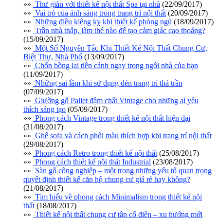
»»
Thư giãn với thiết kế nội thất Spa tại nhà
(22/09/2017)
»»
Vai trò của ánh sáng trong trang trí nội thất
(20/09/2017)
»»
Những điều kiêng kỵ khi thiết kế phòng ngủ
(18/09/2017)
»»
Trần nhà thấp, làm thế nào để tạo cảm giác cao thoáng?
(15/09/2017)
»»
Một Số Nguyên Tắc Khi Thiết Kế Nội Thất Chung Cư,
Biệt Thự, Nhà Phố
(13/09/2017)
»»
Chốn bồng lai tiên cảnh ngay trong ngôi nhà của bạn
(11/09/2017)
»»
Những sai lầm khi sử dụng đèn trang trí thả trần
(07/09/2017)
»»
Giường gỗ Pallet đậm chất Vintage cho những ai yêu
thích sáng tạo
(05/09/2017)
»»
Phong cách Vintage trong thiết kế nội thất hiện đại
(31/08/2017)
»»
Ghế sofa và cách phối màu thích hợp khi trang trí nội thất
(29/08/2017)
»»
Phong cách Retro trong thiết kế nội thất
(25/08/2017)
»»
Phong cách thiết kế nội thất Industrial
(23/08/2017)
»»
Sàn gỗ công nghiệp – một trong những yếu tố quan trọng
quyết định thiết kế căn hộ chung cư giá rẻ hay không?
(21/08/2017)
»»
Tìm hiểu về phong cách Minimalism trong thiết kế nội
thất
(18/08/2017)
»»
Thiết kế nội thất chung cư tân cổ điển – xu hướng mới