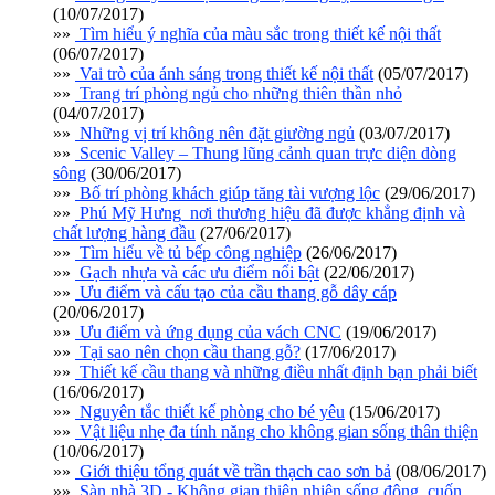
(10/07/2017)
»»
Tìm hiểu ý nghĩa của màu sắc trong thiết kế nội thất
(06/07/2017)
»»
Vai trò của ánh sáng trong thiết kế nội thất
(05/07/2017)
»»
Trang trí phòng ngủ cho những thiên thần nhỏ
(04/07/2017)
»»
Những vị trí không nên đặt giường ngủ
(03/07/2017)
»»
Scenic Valley – Thung lũng cảnh quan trực diện dòng
sông
(30/06/2017)
»»
Bố trí phòng khách giúp tăng tài vượng lộc
(29/06/2017)
»»
Phú Mỹ Hưng_nơi thương hiệu đã được khẳng định và
chất lượng hàng đầu
(27/06/2017)
»»
Tìm hiểu về tủ bếp công nghiệp
(26/06/2017)
»»
Gạch nhựa và các ưu điểm nổi bật
(22/06/2017)
»»
Ưu điểm và cấu tạo của cầu thang gỗ dây cáp
(20/06/2017)
»»
Ưu điểm và ứng dụng của vách CNC
(19/06/2017)
»»
Tại sao nên chọn cầu thang gỗ?
(17/06/2017)
»»
Thiết kế cầu thang và những điều nhất định bạn phải biết
(16/06/2017)
»»
Nguyên tắc thiết kế phòng cho bé yêu
(15/06/2017)
»»
Vật liệu nhẹ đa tính năng cho không gian sống thân thiện
(10/06/2017)
»»
Giới thiệu tổng quát về trần thạch cao sơn bả
(08/06/2017)
»»
Sàn nhà 3D - Không gian thiên nhiên sống động, cuốn