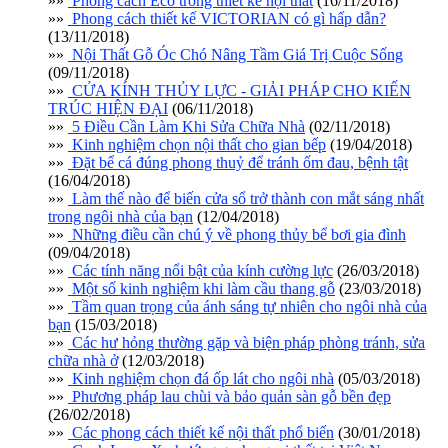
»»
Phong cách Eco trong thiết kế nội thất
(16/11/2018)
»»
Phong cách thiết kế VICTORIAN có gì hấp dẫn?
(13/11/2018)
»»
Nội Thất Gỗ Óc Chó Nâng Tầm Giá Trị Cuộc Sống
(09/11/2018)
»»
CỬA KÍNH THỦY LỰC - GIẢI PHÁP CHO KIẾN
TRÚC HIỆN ĐẠI
(06/11/2018)
»»
5 Điều Cần Làm Khi Sửa Chữa Nhà
(02/11/2018)
»»
Kinh nghiệm chọn nội thất cho gian bếp
(19/04/2018)
»»
Đặt bể cá đúng phong thuỷ để tránh ốm đau, bệnh tật
(16/04/2018)
»»
Làm thế nào để biến cửa sổ trở thành con mắt sáng nhất
trong ngôi nhà của bạn
(12/04/2018)
»»
Những điều cần chú ý về phong thủy bể bơi gia đình
(09/04/2018)
»»
Các tính năng nổi bật của kính cường lực
(26/03/2018)
»»
Một số kinh nghiệm khi làm cầu thang gỗ
(23/03/2018)
»»
Tầm quan trọng của ánh sáng tự nhiên cho ngôi nhà của
bạn
(15/03/2018)
»»
Các hư hỏng thường gặp và biện pháp phòng tránh, sửa
chữa nhà ở
(12/03/2018)
»»
Kinh nghiệm chọn đá ốp lát cho ngôi nhà
(05/03/2018)
»»
Phương pháp lau chùi và bảo quản sàn gỗ bền đẹp
(26/02/2018)
»»
Các phong cách thiết kế nội thất phổ biến
(30/01/2018)