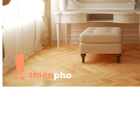
Bạn cũng không nên sấy nóng để khô rèm, cách này rất có hại cho
bộ rèm cửa nhà bạn. Rèm sẽ bị nhăn nhúm rất khó coi. Khi vệ sinh,
bạn nên lưu ý lau, giặt tại đường viền và nếp gấp rèm cửa. Đó là
những chỗ tập trung bụi bẩn nhất trong bộ rèm.
Rèm cửa vừa mang giá trị về trang trí về nội thất, vừa có nhiều tác
dụng chắn nắng, bụi. Hãy để bầu không khí gia đình bạn luôn sạch
sẽ, trong lành ngay từ những điều nhỏ bé nhất.