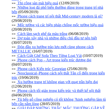
»»
Thi công sàn mái hiệu quả
(12/09/2019)
»»
Những loại đá phổ biến thường dùng trong trang trí nhà
bếp
(05/09/2019)
»»
Phong cách trang trí nội thất Mid-century modern là gì?
(29/08/2019)
»»
Mốc tường và các biện pháp chống mốc tường hiệu quả
(20/08/2019)
»»
Cách làm sạch ghế da màu trắng
(06/08/2019)
»»
Dự toán xây nhà và những điều chủ đầu tư nên biết
(30/07/2019)
»»
Đón đầu xu hướng trào lưu mới cùng phong cách
METALLIC
(16/07/2019)
»»
Cách Giặt Ghế Sofa Theo Từng Loại Vải
(10/07/2019)
»»
Phong cách Pop – Art trong kiến trúc đương đại
(04/07/2019)
»»
Phong cách Kiến trúc Georgian
(25/06/2019)
»»
Neoclassical–Phong cách nội thất Tân cổ điển trong kiến
trúc
(19/06/2019)
»»
Xu hướng trang trí không gian với quạt trần hiện đại
(12/06/2019)
»»
Phong cách tối giản trong kiến trúc và thiết kế nội thất
(04/06/2019)
»»
Tủ bếp gỗ công nghiệp có tốt không ?kinh nghiệm làm tủ
bếp cần nằm lòng
(28/05/2019)
»»
GIẢI ĐÁP NHỮNG THẮC MẮC THƯỜNG GẶP VỀ