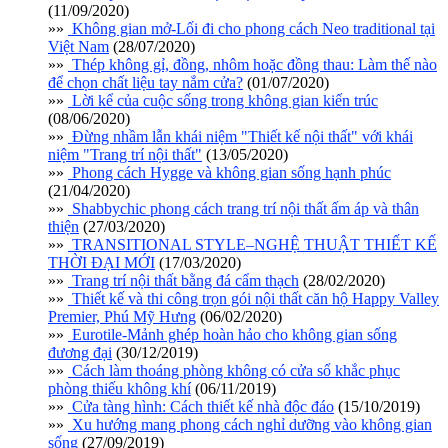
(11/09/2020)
»»
Không gian mở-Lối đi cho phong cách Neo traditional tại
Việt Nam
(28/07/2020)
»»
Thép không gỉ, đồng, nhôm hoặc đồng thau: Làm thế nào
để chọn chất liệu tay nắm cửa?
(01/07/2020)
»»
Lời kể của cuộc sống trong không gian kiến trúc
(08/06/2020)
»»
Đừng nhầm lẫn khái niệm "Thiết kế nội thất" với khái
niệm "Trang trí nội thất"
(13/05/2020)
»»
Phong cách Hygge và không gian sống hạnh phúc
(21/04/2020)
»»
Shabbychic phong cách trang trí nội thất ấm áp và thân
thiện
(27/03/2020)
»»
TRANSITIONAL STYLE–NGHỆ THUẬT THIẾT KẾ
THỜI ĐẠI MỚI
(17/03/2020)
»»
Trang trí nội thất bằng đá cẩm thạch
(28/02/2020)
»»
Thiết kế và thi công trọn gói nội thất căn hộ Happy Valley
Premier, Phú Mỹ Hưng
(06/02/2020)
»»
Eurotile-Mảnh ghép hoàn hảo cho không gian sống
đương đại
(30/12/2019)
»»
Cách làm thoáng phòng không có cửa sổ khắc phục
phòng thiếu không khí
(06/11/2019)
»»
Cửa tàng hình: Cách thiết kế nhà độc đáo
(15/10/2019)
»»
Xu hướng mang phong cách nghỉ dưỡng vào không gian
sống
(27/09/2019)