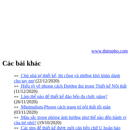
Thiên Phố luôn tự hào là một trong những đơn vị thiết kế, thi công
và xây dựng nhà ở (nội ngoại thất) trọn gói uy tín tại Tp.HCM, luôn
đồng hành và giúp khách hàng xây dựng tổ ấm trong mơ thành hiện
thực, mang lại cho bạn những giá trị đích thực của cuộc sống với
không gian sống đẹp cùng những món đồ nội thất thông minh, tiện
nghi và đẳng cấp. Hãy liên hệ ngay với chúng tôi theo đường dây
nóng (028)54173837-0983040981 để được tư vấn và hỗ trợ về các
giải pháp thiết kế xây dựng nhà ở “hot” nhất hiện nay các bạn nhé.
www.thienpho.com
Các bài khác
»»
Chủ nhà tự thiết kế, thi công và những khó khăn dành
cho tay mơ
(22/12/2020)
»»
Hiểu rõ về phong cách Đương đại trong Thiết kế Nội thất
(11/12/2020)
»»
Làm thế nào để thiết kế đảo bếp đa chức năng?
(26/11/2020)
»»
Minimalism-Phong cách trang trí nội thất tối giản
(03/11/2020)
»»
Màu sắc trong phòng ảnh hưởng như thế nào đến hành vi
của trẻ nhỏ?
(19/10/2020)
»»
Các tips để thiết kế được một căn bếp chữ U hoàn hảo