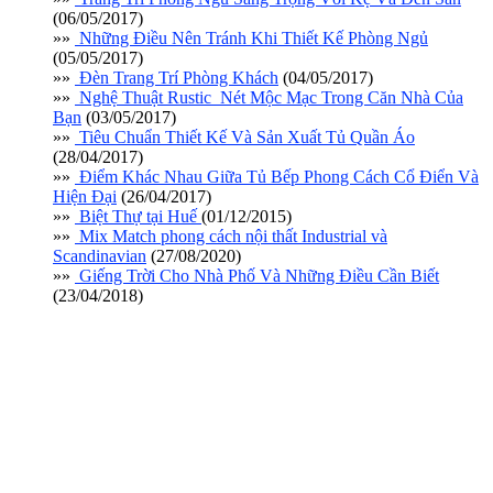
(06/05/2017)
»»
Những Điều Nên Tránh Khi Thiết Kế Phòng Ngủ
(05/05/2017)
»»
Đèn Trang Trí Phòng Khách
(04/05/2017)
»»
Nghệ Thuật Rustic_Nét Mộc Mạc Trong Căn Nhà Của
Bạn
(03/05/2017)
»»
Tiêu Chuẩn Thiết Kế Và Sản Xuất Tủ Quần Áo
(28/04/2017)
»»
Điểm Khác Nhau Giữa Tủ Bếp Phong Cách Cổ Điển Và
Hiện Đại
(26/04/2017)
»»
Biệt Thự tại Huế
(01/12/2015)
»»
Mix Match phong cách nội thất Industrial và
Scandinavian
(27/08/2020)
»»
Giếng Trời Cho Nhà Phố Và Những Điều Cần Biết
(23/04/2018)