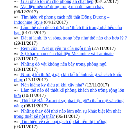
»»
Giải pháp tối ưu cho phòng ăn chật hẹp
(08/12/2017)
»»
Vật liệu nên sử dụng trong nhà để tránh cháy
(06/12/2017)
»»
Tìm hiểu về phong cách nội thất Đông Dương –
Indochine Style
(04/12/2017)
»»
Làm thế nào để có được sự thích thú trong nhà bếp của
bạn
(01/12/2017)
»»
Đặt tủ lạnh, lò vi sóng trong bếp như thế nào cho hợp lý ?
(29/11/2017)
»»
Rèm cửa – Nét quyến rũ của ngôi nhà
(27/11/2017)
»»
Sự khác nhau của chất liệu Melamine và Laminate
(22/11/2017)
»»
Những đồ vật không nên bày trong phòng ngủ
(20/11/2017)
»»
Những lỗi thường gặp khi bố trí ánh sáng và cách khắc
phục
(17/11/2017)
»»
Nên kiêng kỵ điều gì khi xây nhà?
(13/11/2017)
»»
Làm thế nào để thiết kế phòng khách nhỏ trông rộng lớn
hơn
(10/11/2017)
»»
Thiết kế Bắc Âu-một sự pha trộn giữa thẩm mỹ và công
năng
(08/11/2017)
»»
Những thay đổi nhỏ nào làm nên sự khác biệt lớn nhất
trong thiết kế nội thất?
(06/11/2017)
»»
Tìm hiểu về các loại gạch ốp lát trên thị trường
(03/11/2017)