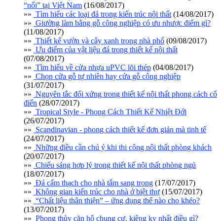
“nổi” tại Việt Nam
(16/08/2017)
»»
Tìm hiểu các loại đá trong kiến trúc nội thất
(14/08/2017)
»»
Giường làm bằng gỗ công nghiệp có ưu nhược điểm gì?
(11/08/2017)
»»
Thiết kế vườn và cây xanh trong nhà phố
(09/08/2017)
»»
Ưu điểm của vật liệu đá trong thiết kế nội thất
(07/08/2017)
»»
Tìm hiểu về cửa nhựa uPVC lõi thép
(04/08/2017)
»»
Chọn cửa gỗ tự nhiên hay cửa gỗ công nghiệp
(31/07/2017)
»»
Nguyên tắc đối xứng trong thiết kế nội thất phong cách cổ
điển
(28/07/2017)
»»
Tropical Style - Phong Cách Thiết Kế Nhiệt Đới
(26/07/2017)
»»
Scandinavian - phong cách thiết kế đơn giản mà tinh tế
(24/07/2017)
»»
Những điều cần chú ý khi thi công nội thất phòng khách
(20/07/2017)
»»
Chiếu sáng hợp lý trong thiết kế nội thất phòng ngủ
(18/07/2017)
»»
Đá cẩm thạch cho nhà tắm sang trọng
(17/07/2017)
»»
Không gian kiến trúc cho nhà ở biệt thự
(15/07/2017)
»»
“Chất liệu thân thiện” – ứng dụng thế nào cho khéo?
(13/07/2017)
»»
Phong thủy căn hộ chung cư, kiêng kỵ nhất điều gì?