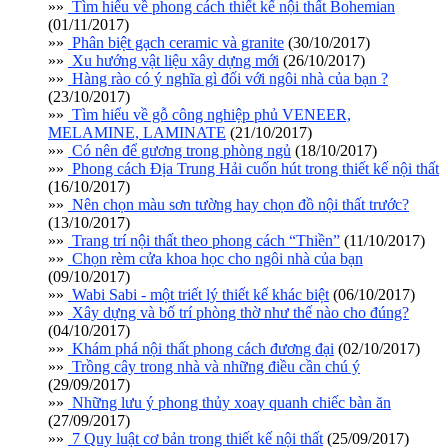
»»
Tìm hiểu về phong cách thiết kế nội thất Bohemian
(01/11/2017)
»»
Phân biệt gạch ceramic và granite
(30/10/2017)
»»
Xu hướng vật liệu xây dựng mới
(26/10/2017)
»»
Hàng rào có ý nghĩa gì đối với ngôi nhà của bạn ?
(23/10/2017)
»»
Tìm hiểu về gỗ công nghiệp phủ VENEER,
MELAMINE, LAMINATE
(21/10/2017)
»»
Có nên để gương trong phòng ngủ
(18/10/2017)
»»
Phong cách Địa Trung Hải cuốn hút trong thiết kế nội thất
(16/10/2017)
»»
Nên chọn màu sơn tường hay chọn đồ nội thất trước?
(13/10/2017)
»»
Trang trí nội thất theo phong cách “Thiền”
(11/10/2017)
»»
Chọn rèm cửa khoa học cho ngôi nhà của bạn
(09/10/2017)
»»
Wabi Sabi - một triết lý thiết kế khác biệt
(06/10/2017)
»»
Xây dựng và bố trí phòng thờ như thế nào cho đúng?
(04/10/2017)
»»
Khám phá nội thất phong cách đương đại
(02/10/2017)
»»
Trồng cây trong nhà và những điều cần chú ý
(29/09/2017)
»»
Những lưu ý phong thủy xoay quanh chiếc bàn ăn
(27/09/2017)
»»
7 Quy luật cơ bản trong thiết kế nội thất
(25/09/2017)