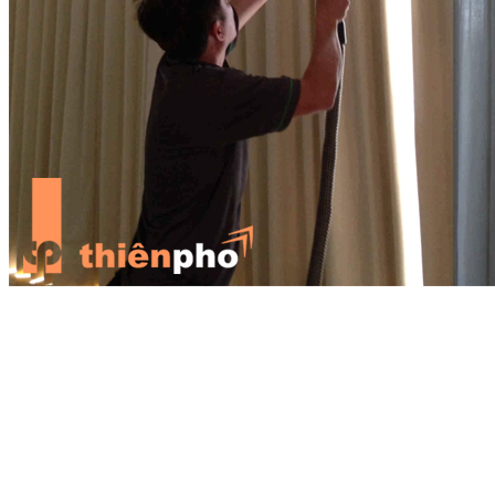
Đối với rèm roman, bạn có thể dùng khăn vải mỏng để lau
Hoà nước giặt với nước tẩy trắng cho vải voan
Đối với những bộ rèm chất liệu voan mỏng, có thêu hoa văn, các
bạn có thể hoà nước giặt và 1 chút nước tẩy trắng, sau đó giặt bằng
tay. Khi giặt xong, bạn nên bóp nhẹ để ráo nước không nên xoắn
mạnh làm hỏng các đường gân của rèm.
Không giặt rèm với nước nóng