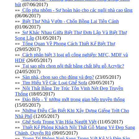
hút
(07/06/2017)
»»
Cốp pha nhôm - Sự hoàn hảo cho các ngôi nhà cao tầng
(06/06/2017)
»»
Biệt Thự Nhà Vườn - Chốn Bồng Lai Tiên Cảnh
(01/06/2017)
»»
Sự Khác Nhau Giữa Biệt Thự Đơn Lập Và Biệt Thự
Song Lập
(31/05/2017)
»»
Tổng Quan Về Phong Cách Thiết Kế Biệt Thự
(29/05/2017)
»»
Cách phân biệt 3 loại gỗ công nghiệp: MFC, MDF và
HDF
(26/05/2017)
»»
Tại sao nên chọn nội thất bằng chất liệu gỗ Acrylic?
(24/05/2017)
»»
Sàn nhà, chọn sao cho đúng và đẹp?
(23/05/2017)
»»
Tim Hiểu Về Các Loại Ghế Sofa
(20/05/2017)
»»
Nội Thất Bằng Tre Trúc Tôn Vinh Nét Đẹp Truyền
Thống
(18/05/2017)
»»
Đảo Bếp - Ý tưởng mới trong gian bếp truyền thống
(15/05/2017)
»»
Những Điều Cần Biết Khi Xây Dựng Giếng Trời Cho
Nhà Phố
(12/05/2017)
»»
Ghế Sofa Trong Văn Hóa Người Việt
(11/05/2017)
»»
Thiết Kế Phòng Khách Nội Thất Gỗ Mang Vẻ Đẹp Sang
Chảnh, Quyến Rũ
(09/05/2017)
»»
Trang Trí Phòng Ngủ Sang Trọng Với Kệ Và Đèn Sàn