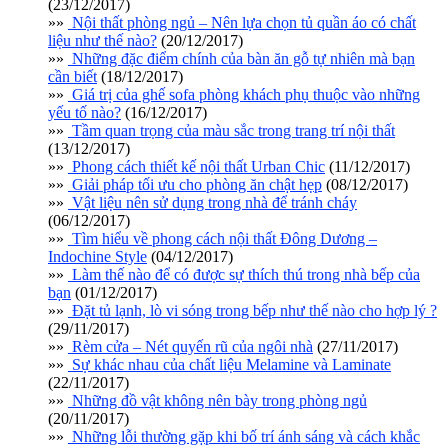
(23/12/2017)
»»
Nội thất phòng ngủ – Nên lựa chọn tủ quần áo có chất
liệu như thế nào?
(20/12/2017)
»»
Những đặc điểm chính của bàn ăn gỗ tự nhiên mà bạn
cần biết
(18/12/2017)
»»
Giá trị của ghế sofa phòng khách phụ thuộc vào những
yếu tố nào?
(16/12/2017)
»»
Tầm quan trọng của màu sắc trong trang trí nội thất
(13/12/2017)
»»
Phong cách thiết kế nội thất Urban Chic
(11/12/2017)
»»
Giải pháp tối ưu cho phòng ăn chật hẹp
(08/12/2017)
»»
Vật liệu nên sử dụng trong nhà để tránh cháy
(06/12/2017)
»»
Tìm hiểu về phong cách nội thất Đông Dương –
Indochine Style
(04/12/2017)
»»
Làm thế nào để có được sự thích thú trong nhà bếp của
bạn
(01/12/2017)
»»
Đặt tủ lạnh, lò vi sóng trong bếp như thế nào cho hợp lý ?
(29/11/2017)
»»
Rèm cửa – Nét quyến rũ của ngôi nhà
(27/11/2017)
»»
Sự khác nhau của chất liệu Melamine và Laminate
(22/11/2017)
»»
Những đồ vật không nên bày trong phòng ngủ
(20/11/2017)
»»
Những lỗi thường gặp khi bố trí ánh sáng và cách khắc