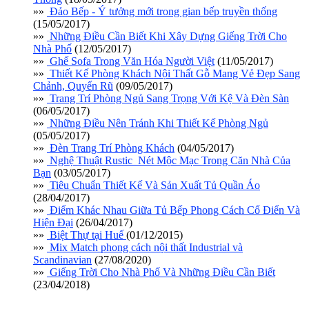
»»
Đảo Bếp - Ý tưởng mới trong gian bếp truyền thống
(15/05/2017)
»»
Những Điều Cần Biết Khi Xây Dựng Giếng Trời Cho
Nhà Phố
(12/05/2017)
»»
Ghế Sofa Trong Văn Hóa Người Việt
(11/05/2017)
»»
Thiết Kế Phòng Khách Nội Thất Gỗ Mang Vẻ Đẹp Sang
Chảnh, Quyến Rũ
(09/05/2017)
»»
Trang Trí Phòng Ngủ Sang Trọng Với Kệ Và Đèn Sàn
(06/05/2017)
»»
Những Điều Nên Tránh Khi Thiết Kế Phòng Ngủ
(05/05/2017)
»»
Đèn Trang Trí Phòng Khách
(04/05/2017)
»»
Nghệ Thuật Rustic_Nét Mộc Mạc Trong Căn Nhà Của
Bạn
(03/05/2017)
»»
Tiêu Chuẩn Thiết Kế Và Sản Xuất Tủ Quần Áo
(28/04/2017)
»»
Điểm Khác Nhau Giữa Tủ Bếp Phong Cách Cổ Điển Và
Hiện Đại
(26/04/2017)
»»
Biệt Thự tại Huế
(01/12/2015)
»»
Mix Match phong cách nội thất Industrial và
Scandinavian
(27/08/2020)
»»
Giếng Trời Cho Nhà Phố Và Những Điều Cần Biết
(23/04/2018)