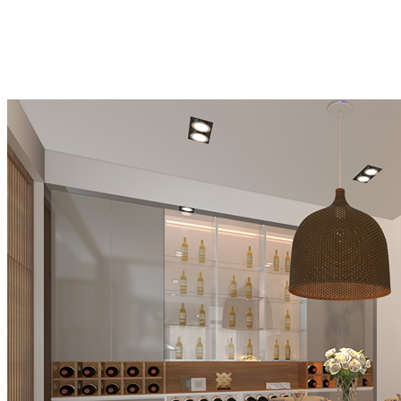
thẩm mỹ cho căn phòng. Theo chia sẻ của nhiều người thì nếu trong
phòng bếp thì bạn có thể treo đèn thả trần ở khu vực bàn ăn, và nên
chọn ánh sáng vàng sẽ tạo không gian ấm cúng. Nếu là phòng ngủ
hoặc phòng đọc sách thì bạn chọn đèn thả ánh sáng vàng nhẹ sẽ
giúp mang lại cảm giác thư giãn tuyệt vời nhất.