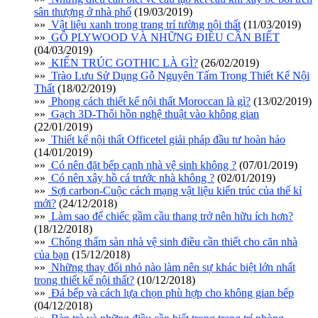
sân thượng ở nhà phố
(19/03/2019)
»»
Vật liệu xanh trong trang trí tường nội thất
(11/03/2019)
»»
GỖ PLYWOOD VÀ NHỮNG ĐIỀU CẦN BIẾT
(04/03/2019)
»»
KIẾN TRÚC GOTHIC LÀ GÌ?
(26/02/2019)
»»
Trào Lưu Sử Dụng Gỗ Nguyên Tấm Trong Thiết Kế Nội
Thất
(18/02/2019)
»»
Phong cách thiết kế nội thất Moroccan là gì?
(13/02/2019)
»»
Gạch 3D-Thổi hồn nghệ thuật vào không gian
(22/01/2019)
»»
Thiết kế nội thất Officetel giải pháp đầu tư hoàn hảo
(14/01/2019)
»»
Có nên đặt bếp cạnh nhà vệ sinh không ?
(07/01/2019)
»»
Có nên xây hồ cá trước nhà không ?
(02/01/2019)
»»
Sợi carbon-Cuộc cách mạng vật liệu kiến trúc của thế kỉ
mới?
(24/12/2018)
»»
Làm sao để chiếc gầm cầu thang trở nên hữu ích hơn?
(18/12/2018)
»»
Chống thấm sàn nhà vệ sinh điều cần thiết cho căn nhà
của bạn
(15/12/2018)
»»
Những thay đổi nhỏ nào làm nên sự khác biệt lớn nhất
trong thiết kế nội thất?
(10/12/2018)
»»
Đá bếp và cách lựa chọn phù hợp cho không gian bếp
(04/12/2018)