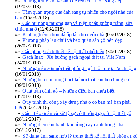
»»
Những lưu ý khi vệ sinh để rèm của luôn sáng đẹp
(19/03/2018)
»»
Tầm quan trọng của ánh sáng tự nhiên cho ngôi nhà của
bạn
(15/03/2018)
»»
Các hư hỏng thường gặp và biện pháp phòng tránh, sửa
chữa nhà ở
(12/03/2018)
»»
Kinh nghiệm chọn đá ốp lát cho ngôi nhà
(05/03/2018)
»»
Phương pháp lau chùi và bảo quản sàn gỗ bền đẹp
(26/02/2018)
»»
Các phong cách thiết kế nội thất phổ biến
(30/01/2018)
»»
Gạch Inax - Xu hướng gạch ngoại thất tại Việt Nam
(24/01/2018)
»»
Những màu sơn nội thất phòng ngủ luôn được ưa chuộng
(16/01/2018)
»»
Những tiêu chí trong thiết kế nội thất căn hộ chung cư
(09/01/2018)
»»
Quạt trần cánh gỗ – Những điều bạn chưa biết
(05/01/2018)
»»
Quy trình thi công xây dựng nhà ở cơ bản mà bạn phải
biết
(03/01/2018)
»»
Cách bảo quản và xử lý sự cố thường gặp ở nội thất gỗ
(28/12/2017)
»»
Những điều cần tránh khi trồng cây cảnh trong nhà
(26/12/2017)
»»
Sử dụng ánh sáng hợp lý trong thiết kế nội thất phòng ngủ