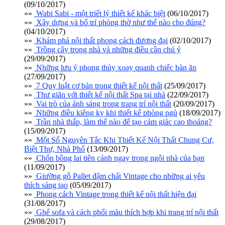
(09/10/2017)
»»
Wabi Sabi - một triết lý thiết kế khác biệt
(06/10/2017)
»»
Xây dựng và bố trí phòng thờ như thế nào cho đúng?
(04/10/2017)
»»
Khám phá nội thất phong cách đương đại
(02/10/2017)
»»
Trồng cây trong nhà và những điều cần chú ý
(29/09/2017)
»»
Những lưu ý phong thủy xoay quanh chiếc bàn ăn
(27/09/2017)
»»
7 Quy luật cơ bản trong thiết kế nội thất
(25/09/2017)
»»
Thư giãn với thiết kế nội thất Spa tại nhà
(22/09/2017)
»»
Vai trò của ánh sáng trong trang trí nội thất
(20/09/2017)
»»
Những điều kiêng kỵ khi thiết kế phòng ngủ
(18/09/2017)
»»
Trần nhà thấp, làm thế nào để tạo cảm giác cao thoáng?
(15/09/2017)
»»
Một Số Nguyên Tắc Khi Thiết Kế Nội Thất Chung Cư,
Biệt Thự, Nhà Phố
(13/09/2017)
»»
Chốn bồng lai tiên cảnh ngay trong ngôi nhà của bạn
(11/09/2017)
»»
Giường gỗ Pallet đậm chất Vintage cho những ai yêu
thích sáng tạo
(05/09/2017)
»»
Phong cách Vintage trong thiết kế nội thất hiện đại
(31/08/2017)
»»
Ghế sofa và cách phối màu thích hợp khi trang trí nội thất
(29/08/2017)