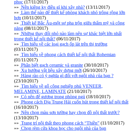
phục
(17/11/2017)
»»
Nên kiêng kỵ điều gì khi xây nhà?
(13/11/2017)
»»
Làm thế nào để thiết kế phòng khách nhỏ trông rộng lớn
hơn
(10/11/2017)
»»
Thiết kế Bắc Âu-một sự pha trộn giữa thẩm mỹ và công
năng
(08/11/2017)
»»
Những thay đổi nhỏ nào làm nên sự khác biệt lớn nhất
trong thiết kế nội thất?
(06/11/2017)
»»
Tìm hiểu về các loại gạch ốp lát trên thị trường
(03/11/2017)
»»
Tìm hiểu về phong cách thiết kế nội thất Bohemian
(01/11/2017)
»»
Phân biệt gạch ceramic và granite
(30/10/2017)
»»
Xu hướng vật liệu xây dựng mới
(26/10/2017)
»»
Hàng rào có ý nghĩa gì đối với ngôi nhà của bạn ?
(23/10/2017)
»»
Tìm hiểu về gỗ công nghiệp phủ VENEER,
MELAMINE, LAMINATE
(21/10/2017)
»»
Có nên để gương trong phòng ngủ
(18/10/2017)
»»
Phong cách Địa Trung Hải cuốn hút trong thiết kế nội thất
(16/10/2017)
»»
Nên chọn màu sơn tường hay chọn đồ nội thất trước?
(13/10/2017)
»»
Trang trí nội thất theo phong cách “Thiền”
(11/10/2017)
»»
Chọn rèm cửa khoa học cho ngôi nhà của bạn