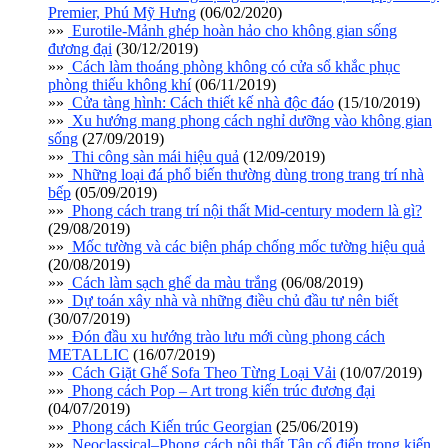
Premier, Phú Mỹ Hưng
(06/02/2020)
»»
Eurotile-Mảnh ghép hoàn hảo cho không gian sống
đương đại
(30/12/2019)
»»
Cách làm thoáng phòng không có cửa sổ khắc phục
phòng thiếu không khí
(06/11/2019)
»»
Cửa tàng hình: Cách thiết kế nhà độc đáo
(15/10/2019)
»»
Xu hướng mang phong cách nghỉ dưỡng vào không gian
sống
(27/09/2019)
»»
Thi công sàn mái hiệu quả
(12/09/2019)
»»
Những loại đá phổ biến thường dùng trong trang trí nhà
bếp
(05/09/2019)
»»
Phong cách trang trí nội thất Mid-century modern là gì?
(29/08/2019)
»»
Mốc tường và các biện pháp chống mốc tường hiệu quả
(20/08/2019)
»»
Cách làm sạch ghế da màu trắng
(06/08/2019)
»»
Dự toán xây nhà và những điều chủ đầu tư nên biết
(30/07/2019)
»»
Đón đầu xu hướng trào lưu mới cùng phong cách
METALLIC
(16/07/2019)
»»
Cách Giặt Ghế Sofa Theo Từng Loại Vải
(10/07/2019)
»»
Phong cách Pop – Art trong kiến trúc đương đại
(04/07/2019)
»»
Phong cách Kiến trúc Georgian
(25/06/2019)
»»
Neoclassical–Phong cách nội thất Tân cổ điển trong kiến