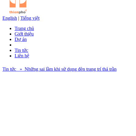
English
|
Tiếng việt
Trang chủ
Giới thiệu
Dự án
Tin tức
Liên hệ
Tin tức » Những sai lầm khi sử dụng đèn trang trí thả trần
Ngoài những loại đèn trang trí dạng ốp trần thì cũng rất nhiều người
ưa chuộng kiểu đèn thả trần cho không gian. Kiểu đèn trang trí dạng
thả trần bạn có thể sử dụng cho phòng khách, phòng ăn, phòng ngủ
góp phần làm cho không gian thêm sinh động và sang trọng hơn.
Đèn trang trí giúp mang một luồng khí mới vào không gian nhà bạn,
nhưng nếu bạn sử dụng đèn thả trần sai cách thì sẽ khiến cho không
gian trở nên chật chội, thiếu tính thẩm mỹ hơn.
Vậy bạn đã biết đèn trang trí như thế nào cho đúng cách hay chưa?
Bài viết dưới đây Thiên Phố xin liệt kê 4 lỗi thường mắc khi sử
dụng đèn trang trí thả trần nhé.