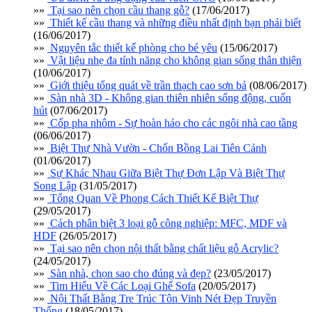
»»
Tại sao nên chọn cầu thang gỗ?
(17/06/2017)
»»
Thiết kế cầu thang và những điều nhất định bạn phải biết
(16/06/2017)
»»
Nguyên tắc thiết kế phòng cho bé yêu
(15/06/2017)
»»
Vật liệu nhẹ đa tính năng cho không gian sống thân thiện
(10/06/2017)
»»
Giới thiệu tổng quát về trần thạch cao sơn bả
(08/06/2017)
»»
Sàn nhà 3D - Không gian thiên nhiên sống động, cuốn
hút
(07/06/2017)
»»
Cốp pha nhôm - Sự hoàn hảo cho các ngôi nhà cao tầng
(06/06/2017)
»»
Biệt Thự Nhà Vườn - Chốn Bồng Lai Tiên Cảnh
(01/06/2017)
»»
Sự Khác Nhau Giữa Biệt Thự Đơn Lập Và Biệt Thự
Song Lập
(31/05/2017)
»»
Tổng Quan Về Phong Cách Thiết Kế Biệt Thự
(29/05/2017)
»»
Cách phân biệt 3 loại gỗ công nghiệp: MFC, MDF và
HDF
(26/05/2017)
»»
Tại sao nên chọn nội thất bằng chất liệu gỗ Acrylic?
(24/05/2017)
»»
Sàn nhà, chọn sao cho đúng và đẹp?
(23/05/2017)
»»
Tim Hiểu Về Các Loại Ghế Sofa
(20/05/2017)
»»
Nội Thất Bằng Tre Trúc Tôn Vinh Nét Đẹp Truyền
Thống
(18/05/2017)