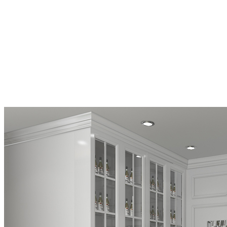
Lỗi thứ nhất: Sử dụng đèn thả quá nhiều màu sắc
Đây là một trong những lỗi phổ biến nhất, nhiều người cho rằng
việc kết hợp nhiều màu sắc sẽ càng làm cho không gian trở nên lung
linh hơn. Nhưng điều này hoàn toàn ngược lại, nếu bạn sử dụng quá
nhiều màu sẽ càng khiến cho căn phòng bạn trở nên rối mắt hơn.
Theo kinh nghiệm của KTS thì bạn có thể sử dụng đèn trang trí
dạng thả có ánh sáng vàng nhạt, trắng nhẹ, trắng ấm và khéo léo kết
hợp với đèn ốp trần sẽ làm cho không gian gia đình bạn thêm ấm
cúng và sang trọng hơn.