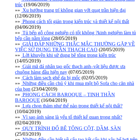
trúc
(19/06/2019)
»»
Xu hướng trang trí không gian với quạt trần hiện đại
(12/06/2019)
»»
Phong cách tối giản trong kiến trúc và thiết kế nội thất
(04/06/2019)
»»
Tủ bếp gỗ công nghiệp có tốt không ?kinh nghiệm làm tủ
bếp cần nằm lòng
(28/05/2019)
»»
GIẢI ĐÁP NHỮNG THẮC MẮC THƯỜNG GẶP VỀ
VIỆC SỬ DỤNG TRẦN THẠCH CAO
(20/05/2019)
»»
Lời khuyên khi sử dụng bê tông trong kiến trúc
(14/05/2019)
»»
Giải mã đá nhân tạo gốc thạch anh–vật liệu được ưa
chuộng hàng đầu hiện nay
(07/05/2019)
»»
Cách làm sạch ghế da bị mốc
(02/05/2019)
»»
Những điều cần chú ý khi mua một bộ Sofa cho căn nhà
của bạn
(23/04/2019)
»»
PHONG CÁCH BAROQUE – TINH THẦN
BAROQUE
(16/04/2019)
»»
Lựa chọn thảm như thế nào trong thiết kế nội thất?
(10/04/2019)
»»
Vì sao ánh sáng là yếu tố thiết kế quan trọng nhất?
(02/04/2019)
»»
QUY TRÌNH ĐỔ BÊ TÔNG CỘT, DẦM, SÀN
(25/03/2019)
»»
Những điều cần biết về cấu tạo kết cấu khi xây bể bơi trên