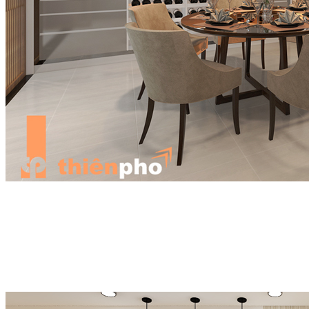
Lỗi thứ ba: Chọn đèn thả có vòng chiếu sáng quá lớn
Chọn đèn trang trí phòng khách cũng phải phụ thuộc vào diện tích
của căn phòng. Nhiều người chọn đèn có vòng chiếu sáng quá lớn
vừa gây lãng phí lại vừa tốn điện. Vì vậy, chúng tôi khuyên bạn nên
chọn đèn thả trần vừa phải sẽ phù hợp với không gian giúp làm tăng
tính thẩm mỹ cho căn phòng.