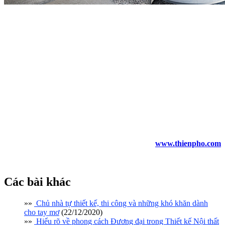
Trên đây là 4 lỗi thường gặp khi trang trí đèn thả trần trong không
gian nội thất cho bạn tham khảo. Với việc bố trí đèn trang trí hài hòa
với màu sơn, gạch lát nền, với không gian tổng thể của ngôi nhà sẽ
càng làm cho không gian sống của bạn trở nên hoàn hảo và tuyệt
vời hơn.
Tại Thiên Phố, các kiến trúc sư của chúng tôi luôn lắng nghe và
thấu hiểu tâm tư của khách hàng, cùng họ trao đổi lên ý tưởng và
phác thảo hoàn chỉnh thiết kế nội thất trong nhà như thế nào cho
ưng ý nhất, tuyệt đẹp nhất. Sự hài lòng của khách hàng chính là
động lực, thước đo thành công của Thiên Phố. Hãy liên hệ ngay với
chúng tôi theo đường dây nóng (028) 5417 3837 – 0983040981 để
được tư vấn thiết kế và hỗ trợ giải đáp nhanh chóng nhất nhé.
www.thienpho.com
Các bài khác
»»
Chủ nhà tự thiết kế, thi công và những khó khăn dành
cho tay mơ
(22/12/2020)
»»
Hiểu rõ về phong cách Đương đại trong Thiết kế Nội thất