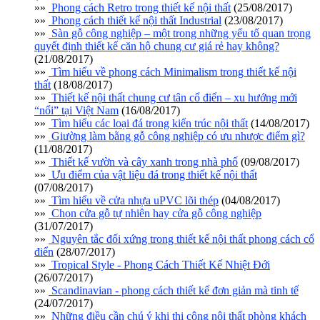
»»
Phong cách Retro trong thiết kế nội thất
(25/08/2017)
»»
Phong cách thiết kế nội thất Industrial
(23/08/2017)
»»
Sàn gỗ công nghiệp – một trong những yếu tố quan trọng
quyết định thiết kế căn hộ chung cư giá rẻ hay không?
(21/08/2017)
»»
Tìm hiểu về phong cách Minimalism trong thiết kế nội
thất
(18/08/2017)
»»
Thiết kế nội thất chung cư tân cổ điển – xu hướng mới
“nổi” tại Việt Nam
(16/08/2017)
»»
Tìm hiểu các loại đá trong kiến trúc nội thất
(14/08/2017)
»»
Giường làm bằng gỗ công nghiệp có ưu nhược điểm gì?
(11/08/2017)
»»
Thiết kế vườn và cây xanh trong nhà phố
(09/08/2017)
»»
Ưu điểm của vật liệu đá trong thiết kế nội thất
(07/08/2017)
»»
Tìm hiểu về cửa nhựa uPVC lõi thép
(04/08/2017)
»»
Chọn cửa gỗ tự nhiên hay cửa gỗ công nghiệp
(31/07/2017)
»»
Nguyên tắc đối xứng trong thiết kế nội thất phong cách cổ
điển
(28/07/2017)
»»
Tropical Style - Phong Cách Thiết Kế Nhiệt Đới
(26/07/2017)
»»
Scandinavian - phong cách thiết kế đơn giản mà tinh tế
(24/07/2017)
»»
Những điều cần chú ý khi thi công nội thất phòng khách