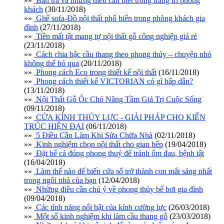
»»
Bàn trà và những điều cần biết trong trang trí phòng
khách
(30/11/2018)
»»
Ghế sofa-Đồ nội thất phổ biến trong phòng khách gia
đình
(27/11/2018)
»»
Tiền mất tật mang tự nội thất gỗ công nghiệp giá rẻ
(23/11/2018)
»»
Cách chia bậc cầu thang theo phong thủy – chuyện nhỏ
không thể bỏ qua
(20/11/2018)
»»
Phong cách Eco trong thiết kế nội thất
(16/11/2018)
»»
Phong cách thiết kế VICTORIAN có gì hấp dẫn?
(13/11/2018)
»»
Nội Thất Gỗ Óc Chó Nâng Tầm Giá Trị Cuộc Sống
(09/11/2018)
»»
CỬA KÍNH THỦY LỰC - GIẢI PHÁP CHO KIẾN
TRÚC HIỆN ĐẠI
(06/11/2018)
»»
5 Điều Cần Làm Khi Sửa Chữa Nhà
(02/11/2018)
»»
Kinh nghiệm chọn nội thất cho gian bếp
(19/04/2018)
»»
Đặt bể cá đúng phong thuỷ để tránh ốm đau, bệnh tật
(16/04/2018)
»»
Làm thế nào để biến cửa sổ trở thành con mắt sáng nhất
trong ngôi nhà của bạn
(12/04/2018)
»»
Những điều cần chú ý về phong thủy bể bơi gia đình
(09/04/2018)
»»
Các tính năng nổi bật của kính cường lực
(26/03/2018)
»»
Một số kinh nghiệm khi làm cầu thang gỗ
(23/03/2018)