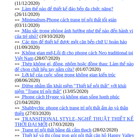
(11/12/2020)
»»
Làm thế nào để thiết kế đảo bếp đa chức năng?
(26/11/2020)
»»
Minimalism-Phong cách trang trí nội thất tối giản
(03/11/2020)
»»
Màu sắc trong phòng ảnh hưởng như thế nào đến hành vi
của trẻ nhỏ?
(19/10/2020)
»»
Các tips để thiết kế được một căn bếp chữ U hoàn hảo
(11/09/2020)
»»
Không gian mở-Lối đi cho phong cách Neo traditional tại
Việt Nam
(28/07/2020)
»»
Thép không gỉ, đồng, nhôm hoặc đồng thau: Làm thế nào
để chọn chất liệu tay nắm cửa?
(01/07/2020)
»»
Lời kể của cuộc sống trong không gian kiến trúc
(08/06/2020)
»»
Đừng nhầm lẫn khái niệm "Thiết kế nội thất" với khái
niệm "Trang trí nội thất"
(13/05/2020)
»»
Phong cách Hygge và không gian sống hạnh phúc
(21/04/2020)
»»
Shabbychic phong cách trang trí nội thất ấm áp và thân
thiện
(27/03/2020)
»»
TRANSITIONAL STYLE–NGHỆ THUẬT THIẾT KẾ
THỜI ĐẠI MỚI
(17/03/2020)
»»
Trang trí nội thất bằng đá cẩm thạch
(28/02/2020)
»»
Thiết kế và thi công trọn gói nội thất căn hộ Happy Valley