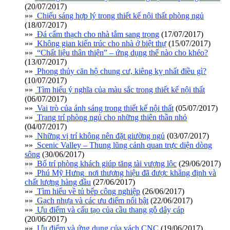
(20/07/2017)
»»
Chiếu sáng hợp lý trong thiết kế nội thất phòng ngủ
(18/07/2017)
»»
Đá cẩm thạch cho nhà tắm sang trọng
(17/07/2017)
»»
Không gian kiến trúc cho nhà ở biệt thự
(15/07/2017)
»»
“Chất liệu thân thiện” – ứng dụng thế nào cho khéo?
(13/07/2017)
»»
Phong thủy căn hộ chung cư, kiêng kỵ nhất điều gì?
(10/07/2017)
»»
Tìm hiểu ý nghĩa của màu sắc trong thiết kế nội thất
(06/07/2017)
»»
Vai trò của ánh sáng trong thiết kế nội thất
(05/07/2017)
»»
Trang trí phòng ngủ cho những thiên thần nhỏ
(04/07/2017)
»»
Những vị trí không nên đặt giường ngủ
(03/07/2017)
»»
Scenic Valley – Thung lũng cảnh quan trực diện dòng
sông
(30/06/2017)
»»
Bố trí phòng khách giúp tăng tài vượng lộc
(29/06/2017)
»»
Phú Mỹ Hưng_nơi thương hiệu đã được khẳng định và
chất lượng hàng đầu
(27/06/2017)
»»
Tìm hiểu về tủ bếp công nghiệp
(26/06/2017)
»»
Gạch nhựa và các ưu điểm nổi bật
(22/06/2017)
»»
Ưu điểm và cấu tạo của cầu thang gỗ dây cáp
(20/06/2017)
»»
Ưu điểm và ứng dụng của vách CNC
(19/06/2017)