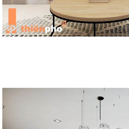
Lỗi thứ tư: Điều chỉnh cường độ ánh sáng ở mức cao nhất
Thông thường đèn trang trí sẽ có nhiều mức độ ánh sáng cho bạn
tùy chỉnh, tuy nhiên bạn không nên bật ở mức tối đa vì sẽ làm ảnh
hưởng đến tuổi thọ của đèn, đồng thời cũng gây chói mắt rất khó
chịu. Vì vậy, theo kinh nghiệm cũng như lời khuyên của nhà sản
xuất thì bạn chỉ nên điều chỉnh cường độ ánh sáng ở mức 60% hoặc
80% là phù hợp nhất.