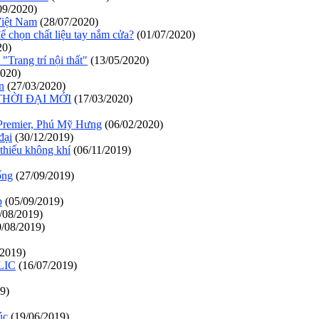
09/2020)
Việt Nam
(28/07/2020)
 chọn chất liệu tay nắm cửa?
(01/07/2020)
20)
"Trang trí nội thất"
(13/05/2020)
2020)
n
(27/03/2020)
HỜI ĐẠI MỚI
(17/03/2020)
y Premier, Phú Mỹ Hưng
(06/02/2020)
đại
(30/12/2019)
thiếu không khí
(06/11/2019)
ống
(27/09/2019)
p
(05/09/2019)
/08/2019)
/08/2019)
/2019)
LIC
(16/07/2019)
9)
́c
(19/06/2019)