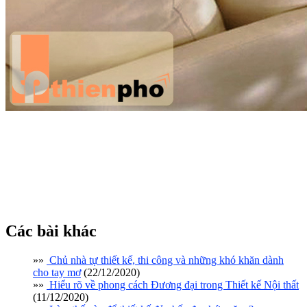
Phòng khách ấn tượng với chất liệu tre
Hãy liên hệ ngay với Thiên Phố qua đường dây nóng: (08)5417
3350 – 0983 040 981 để được tư vấn những thiết kế nội thất
đẹp, thông minh cho căn hộ nhà bạn. Chắc chắn bạn sẽ hài lòng !
www.thienpho.com
Các bài khác
»»
Chủ nhà tự thiết kế, thi công và những khó khăn dành
cho tay mơ
(22/12/2020)
»»
Hiểu rõ về phong cách Đương đại trong Thiết kế Nội thất
(11/12/2020)