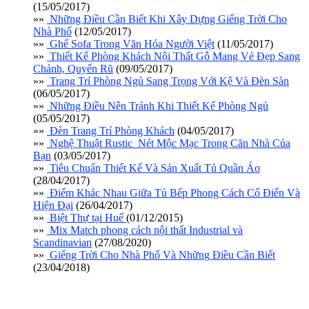
(15/05/2017)
»»
Những Điều Cần Biết Khi Xây Dựng Giếng Trời Cho
Nhà Phố
(12/05/2017)
»»
Ghế Sofa Trong Văn Hóa Người Việt
(11/05/2017)
»»
Thiết Kế Phòng Khách Nội Thất Gỗ Mang Vẻ Đẹp Sang
Chảnh, Quyến Rũ
(09/05/2017)
»»
Trang Trí Phòng Ngủ Sang Trọng Với Kệ Và Đèn Sàn
(06/05/2017)
»»
Những Điều Nên Tránh Khi Thiết Kế Phòng Ngủ
(05/05/2017)
»»
Đèn Trang Trí Phòng Khách
(04/05/2017)
»»
Nghệ Thuật Rustic_Nét Mộc Mạc Trong Căn Nhà Của
Bạn
(03/05/2017)
»»
Tiêu Chuẩn Thiết Kế Và Sản Xuất Tủ Quần Áo
(28/04/2017)
»»
Điểm Khác Nhau Giữa Tủ Bếp Phong Cách Cổ Điển Và
Hiện Đại
(26/04/2017)
»»
Biệt Thự tại Huế
(01/12/2015)
»»
Mix Match phong cách nội thất Industrial và
Scandinavian
(27/08/2020)
»»
Giếng Trời Cho Nhà Phố Và Những Điều Cần Biết
(23/04/2018)