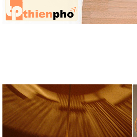
Ghế đẩu bằng gỗ tre
Những thanh tre được chẻ nhỏ, uốn cong tạo hình thành những
chiếc chụp đèn độc đáo, mang đến cho gia đình bạn một không gian
vô cùng tuyệt vời và ấm cúng. Có hình dạng như những chiếc đèn
lồng, vừa mang âm hưởng dân gian, vừa mang nét sang trọng…
chắc chắn món đồ nội thất bằng tre này sẽ là vật dụng góp phần làm
nên nét thẩm mỹ thiết kế nội thất đẹp cho ngôi nhà của bạn.