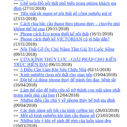
»»
Ghế sofa-Đồ nội thất phổ biến trong phòng khách gia
đình
(27/11/2018)
»»
Tiền mất tật mang tự nội thất gỗ công nghiệp giá rẻ
(23/11/2018)
»»
Cách chia bậc cầu thang theo phong thủy – chuyện nhỏ
không thể bỏ qua
(20/11/2018)
»»
Phong cách Eco trong thiết kế nội thất
(16/11/2018)
»»
Phong cách thiết kế VICTORIAN có gì hấp dẫn?
(13/11/2018)
»»
Nội Thất Gỗ Óc Chó Nâng Tầm Giá Trị Cuộc Sống
(09/11/2018)
»»
CỬA KÍNH THỦY LỰC - GIẢI PHÁP CHO KIẾN
TRÚC HIỆN ĐẠI
(06/11/2018)
»»
5 Điều Cần Làm Khi Sửa Chữa Nhà
(02/11/2018)
»»
Kinh nghiệm chọn nội thất cho gian bếp
(19/04/2018)
»»
Đặt bể cá đúng phong thuỷ để tránh ốm đau, bệnh tật
(16/04/2018)
»»
Làm thế nào để biến cửa sổ trở thành con mắt sáng nhất
trong ngôi nhà của bạn
(12/04/2018)
»»
Những điều cần chú ý về phong thủy bể bơi gia đình
(09/04/2018)
»»
Các tính năng nổi bật của kính cường lực
(26/03/2018)
»»
Một số kinh nghiệm khi làm cầu thang gỗ
(23/03/2018)
»»
Những lưu ý khi vệ sinh để rèm của luôn sáng đẹp
(19/03/2018)