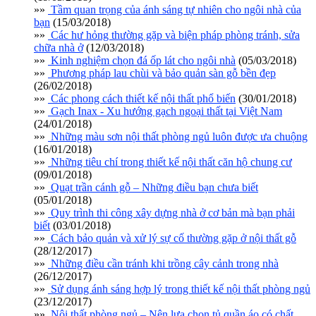
»»
Tầm quan trọng của ánh sáng tự nhiên cho ngôi nhà của
bạn
(15/03/2018)
»»
Các hư hỏng thường gặp và biện pháp phòng tránh, sửa
chữa nhà ở
(12/03/2018)
»»
Kinh nghiệm chọn đá ốp lát cho ngôi nhà
(05/03/2018)
»»
Phương pháp lau chùi và bảo quản sàn gỗ bền đẹp
(26/02/2018)
»»
Các phong cách thiết kế nội thất phổ biến
(30/01/2018)
»»
Gạch Inax - Xu hướng gạch ngoại thất tại Việt Nam
(24/01/2018)
»»
Những màu sơn nội thất phòng ngủ luôn được ưa chuộng
(16/01/2018)
»»
Những tiêu chí trong thiết kế nội thất căn hộ chung cư
(09/01/2018)
»»
Quạt trần cánh gỗ – Những điều bạn chưa biết
(05/01/2018)
»»
Quy trình thi công xây dựng nhà ở cơ bản mà bạn phải
biết
(03/01/2018)
»»
Cách bảo quản và xử lý sự cố thường gặp ở nội thất gỗ
(28/12/2017)
»»
Những điều cần tránh khi trồng cây cảnh trong nhà
(26/12/2017)
»»
Sử dụng ánh sáng hợp lý trong thiết kế nội thất phòng ngủ
(23/12/2017)
»»
Nội thất phòng ngủ – Nên lựa chọn tủ quần áo có chất