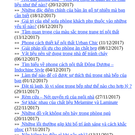
liệu như thế nào?
(20/12/2017)
»»
Những đặc điểm chính của bàn ăn gỗ tự nhiên mà bạn
cần biết
(18/12/2017)
»»
Giá trị của ghế sofa phòng khách phụ thuộc vào những
yếu tố nào?
(16/12/2017)
»»
Tầm quan trọng của màu sắc trong trang trí nội thất
(13/12/2017)
»»
Phong cách thiết kế nội thất Urban Chic
(11/12/2017)
»»
Giải pháp tối ưu cho phòng ăn chật hẹp
(08/12/2017)
»»
Vật liệu nên sử dụng trong nhà để tránh cháy
(06/12/2017)
»»
Tìm hiểu về phong cách nội thất Đông Dương –
Indochine Style
(04/12/2017)
»»
Làm thế nào để có được sự thích thú trong nhà bếp của
bạn
(01/12/2017)
»»
Đặt tủ lạnh, lò vi sóng trong bếp như thế nào cho hợp lý ?
(29/11/2017)
»»
Rèm cửa – Nét quyến rũ của ngôi nhà
(27/11/2017)
»»
Sự khác nhau của chất liệu Melamine và Laminate
(22/11/2017)
»»
Những đồ vật không nên bày trong phòng ngủ
(20/11/2017)
»»
Những lỗi thường gặp khi bố trí ánh sáng và cách khắc
phục
(17/11/2017)
»»
Nên kiêng kỵ điều gì khi xây nhà?
(13/11/2017)