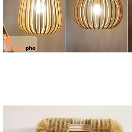
Đèn chụp bằng tre
Chiếc tủ đựng đồ này được bao phủ bởi hơn 80.000 thanh tre, được
thi công (đục đẽo và nghiên cứu cách thức đóng mở của các ngăn
kéo) bởi 12 người thợ mộc trong hơn 6 tuần. Nhìn bề ngoài, món
nội thất ấn tượng này trông giống một con nhím khổng lồ, còn bên
trong, diện tích lưu trữ của nó là vô cùng đáng nể.