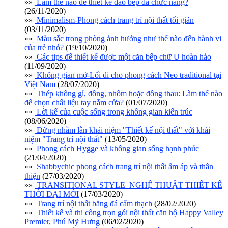
»»
Làm thế nào để thiết kế đảo bếp đa chức năng?
(26/11/2020)
»»
Minimalism-Phong cách trang trí nội thất tối giản
(03/11/2020)
»»
Màu sắc trong phòng ảnh hưởng như thế nào đến hành vi
của trẻ nhỏ?
(19/10/2020)
»»
Các tips để thiết kế được một căn bếp chữ U hoàn hảo
(11/09/2020)
»»
Không gian mở-Lối đi cho phong cách Neo traditional tại
Việt Nam
(28/07/2020)
»»
Thép không gỉ, đồng, nhôm hoặc đồng thau: Làm thế nào
để chọn chất liệu tay nắm cửa?
(01/07/2020)
»»
Lời kể của cuộc sống trong không gian kiến trúc
(08/06/2020)
»»
Đừng nhầm lẫn khái niệm "Thiết kế nội thất" với khái
niệm "Trang trí nội thất"
(13/05/2020)
»»
Phong cách Hygge và không gian sống hạnh phúc
(21/04/2020)
»»
Shabbychic phong cách trang trí nội thất ấm áp và thân
thiện
(27/03/2020)
»»
TRANSITIONAL STYLE–NGHỆ THUẬT THIẾT KẾ
THỜI ĐẠI MỚI
(17/03/2020)
»»
Trang trí nội thất bằng đá cẩm thạch
(28/02/2020)
»»
Thiết kế và thi công trọn gói nội thất căn hộ Happy Valley
Premier, Phú Mỹ Hưng
(06/02/2020)