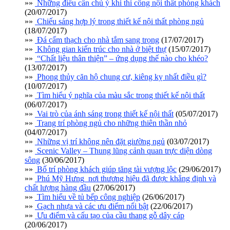
»»
Những điều cần chú ý khi thi công nội thất phòng khách
(20/07/2017)
»»
Chiếu sáng hợp lý trong thiết kế nội thất phòng ngủ
(18/07/2017)
»»
Đá cẩm thạch cho nhà tắm sang trọng
(17/07/2017)
»»
Không gian kiến trúc cho nhà ở biệt thự
(15/07/2017)
»»
“Chất liệu thân thiện” – ứng dụng thế nào cho khéo?
(13/07/2017)
»»
Phong thủy căn hộ chung cư, kiêng kỵ nhất điều gì?
(10/07/2017)
»»
Tìm hiểu ý nghĩa của màu sắc trong thiết kế nội thất
(06/07/2017)
»»
Vai trò của ánh sáng trong thiết kế nội thất
(05/07/2017)
»»
Trang trí phòng ngủ cho những thiên thần nhỏ
(04/07/2017)
»»
Những vị trí không nên đặt giường ngủ
(03/07/2017)
»»
Scenic Valley – Thung lũng cảnh quan trực diện dòng
sông
(30/06/2017)
»»
Bố trí phòng khách giúp tăng tài vượng lộc
(29/06/2017)
»»
Phú Mỹ Hưng_nơi thương hiệu đã được khẳng định và
chất lượng hàng đầu
(27/06/2017)
»»
Tìm hiểu về tủ bếp công nghiệp
(26/06/2017)
»»
Gạch nhựa và các ưu điểm nổi bật
(22/06/2017)
»»
Ưu điểm và cấu tạo của cầu thang gỗ dây cáp
(20/06/2017)