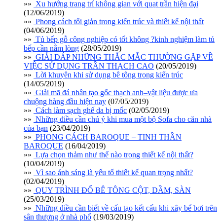
»»
Xu hướng trang trí không gian với quạt trần hiện đại
(12/06/2019)
»»
Phong cách tối giản trong kiến trúc và thiết kế nội thất
(04/06/2019)
»»
Tủ bếp gỗ công nghiệp có tốt không ?kinh nghiệm làm tủ
bếp cần nằm lòng
(28/05/2019)
»»
GIẢI ĐÁP NHỮNG THẮC MẮC THƯỜNG GẶP VỀ
VIỆC SỬ DỤNG TRẦN THẠCH CAO
(20/05/2019)
»»
Lời khuyên khi sử dụng bê tông trong kiến trúc
(14/05/2019)
»»
Giải mã đá nhân tạo gốc thạch anh–vật liệu được ưa
chuộng hàng đầu hiện nay
(07/05/2019)
»»
Cách làm sạch ghế da bị mốc
(02/05/2019)
»»
Những điều cần chú ý khi mua một bộ Sofa cho căn nhà
của bạn
(23/04/2019)
»»
PHONG CÁCH BAROQUE – TINH THẦN
BAROQUE
(16/04/2019)
»»
Lựa chọn thảm như thế nào trong thiết kế nội thất?
(10/04/2019)
»»
Vì sao ánh sáng là yếu tố thiết kế quan trọng nhất?
(02/04/2019)
»»
QUY TRÌNH ĐỔ BÊ TÔNG CỘT, DẦM, SÀN
(25/03/2019)
»»
Những điều cần biết về cấu tạo kết cấu khi xây bể bơi trên
sân thượng ở nhà phố
(19/03/2019)