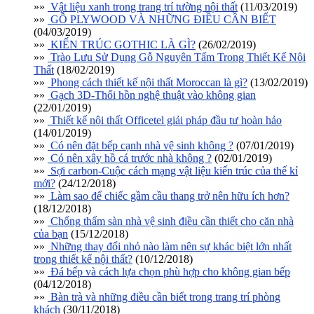
»»
Vật liệu xanh trong trang trí tường nội thất
(11/03/2019)
»»
GỖ PLYWOOD VÀ NHỮNG ĐIỀU CẦN BIẾT
(04/03/2019)
»»
KIẾN TRÚC GOTHIC LÀ GÌ?
(26/02/2019)
»»
Trào Lưu Sử Dụng Gỗ Nguyên Tấm Trong Thiết Kế Nội
Thất
(18/02/2019)
»»
Phong cách thiết kế nội thất Moroccan là gì?
(13/02/2019)
»»
Gạch 3D-Thổi hồn nghệ thuật vào không gian
(22/01/2019)
»»
Thiết kế nội thất Officetel giải pháp đầu tư hoàn hảo
(14/01/2019)
»»
Có nên đặt bếp cạnh nhà vệ sinh không ?
(07/01/2019)
»»
Có nên xây hồ cá trước nhà không ?
(02/01/2019)
»»
Sợi carbon-Cuộc cách mạng vật liệu kiến trúc của thế kỉ
mới?
(24/12/2018)
»»
Làm sao để chiếc gầm cầu thang trở nên hữu ích hơn?
(18/12/2018)
»»
Chống thấm sàn nhà vệ sinh điều cần thiết cho căn nhà
của bạn
(15/12/2018)
»»
Những thay đổi nhỏ nào làm nên sự khác biệt lớn nhất
trong thiết kế nội thất?
(10/12/2018)
»»
Đá bếp và cách lựa chọn phù hợp cho không gian bếp
(04/12/2018)
»»
Bàn trà và những điều cần biết trong trang trí phòng
khách
(30/11/2018)