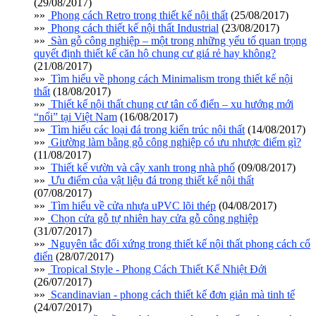
(29/08/2017)
»»
Phong cách Retro trong thiết kế nội thất
(25/08/2017)
»»
Phong cách thiết kế nội thất Industrial
(23/08/2017)
»»
Sàn gỗ công nghiệp – một trong những yếu tố quan trọng
quyết định thiết kế căn hộ chung cư giá rẻ hay không?
(21/08/2017)
»»
Tìm hiểu về phong cách Minimalism trong thiết kế nội
thất
(18/08/2017)
»»
Thiết kế nội thất chung cư tân cổ điển – xu hướng mới
“nổi” tại Việt Nam
(16/08/2017)
»»
Tìm hiểu các loại đá trong kiến trúc nội thất
(14/08/2017)
»»
Giường làm bằng gỗ công nghiệp có ưu nhược điểm gì?
(11/08/2017)
»»
Thiết kế vườn và cây xanh trong nhà phố
(09/08/2017)
»»
Ưu điểm của vật liệu đá trong thiết kế nội thất
(07/08/2017)
»»
Tìm hiểu về cửa nhựa uPVC lõi thép
(04/08/2017)
»»
Chọn cửa gỗ tự nhiên hay cửa gỗ công nghiệp
(31/07/2017)
»»
Nguyên tắc đối xứng trong thiết kế nội thất phong cách cổ
điển
(28/07/2017)
»»
Tropical Style - Phong Cách Thiết Kế Nhiệt Đới
(26/07/2017)
»»
Scandinavian - phong cách thiết kế đơn giản mà tinh tế
(24/07/2017)