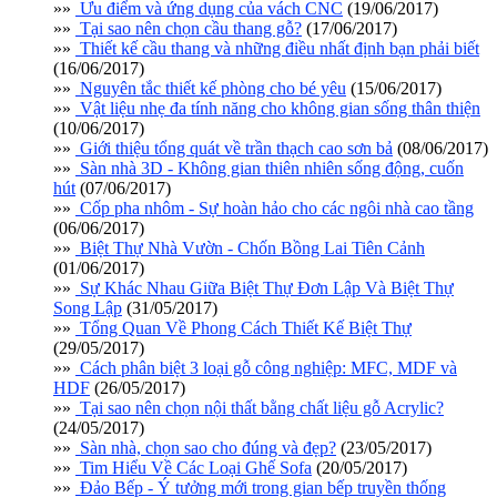
»»
Ưu điểm và ứng dụng của vách CNC
(19/06/2017)
»»
Tại sao nên chọn cầu thang gỗ?
(17/06/2017)
»»
Thiết kế cầu thang và những điều nhất định bạn phải biết
(16/06/2017)
»»
Nguyên tắc thiết kế phòng cho bé yêu
(15/06/2017)
»»
Vật liệu nhẹ đa tính năng cho không gian sống thân thiện
(10/06/2017)
»»
Giới thiệu tổng quát về trần thạch cao sơn bả
(08/06/2017)
»»
Sàn nhà 3D - Không gian thiên nhiên sống động, cuốn
hút
(07/06/2017)
»»
Cốp pha nhôm - Sự hoàn hảo cho các ngôi nhà cao tầng
(06/06/2017)
»»
Biệt Thự Nhà Vườn - Chốn Bồng Lai Tiên Cảnh
(01/06/2017)
»»
Sự Khác Nhau Giữa Biệt Thự Đơn Lập Và Biệt Thự
Song Lập
(31/05/2017)
»»
Tổng Quan Về Phong Cách Thiết Kế Biệt Thự
(29/05/2017)
»»
Cách phân biệt 3 loại gỗ công nghiệp: MFC, MDF và
HDF
(26/05/2017)
»»
Tại sao nên chọn nội thất bằng chất liệu gỗ Acrylic?
(24/05/2017)
»»
Sàn nhà, chọn sao cho đúng và đẹp?
(23/05/2017)
»»
Tim Hiểu Về Các Loại Ghế Sofa
(20/05/2017)
»»
Đảo Bếp - Ý tưởng mới trong gian bếp truyền thống