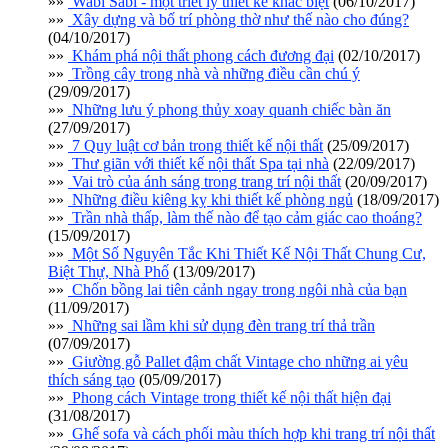
»»
Wabi Sabi - một triết lý thiết kế khác biệt
(06/10/2017)
»»
Xây dựng và bố trí phòng thờ như thế nào cho đúng?
(04/10/2017)
»»
Khám phá nội thất phong cách đương đại
(02/10/2017)
»»
Trồng cây trong nhà và những điều cần chú ý
(29/09/2017)
»»
Những lưu ý phong thủy xoay quanh chiếc bàn ăn
(27/09/2017)
»»
7 Quy luật cơ bản trong thiết kế nội thất
(25/09/2017)
»»
Thư giãn với thiết kế nội thất Spa tại nhà
(22/09/2017)
»»
Vai trò của ánh sáng trong trang trí nội thất
(20/09/2017)
»»
Những điều kiêng kỵ khi thiết kế phòng ngủ
(18/09/2017)
»»
Trần nhà thấp, làm thế nào để tạo cảm giác cao thoáng?
(15/09/2017)
»»
Một Số Nguyên Tắc Khi Thiết Kế Nội Thất Chung Cư,
Biệt Thự, Nhà Phố
(13/09/2017)
»»
Chốn bồng lai tiên cảnh ngay trong ngôi nhà của bạn
(11/09/2017)
»»
Những sai lầm khi sử dụng đèn trang trí thả trần
(07/09/2017)
»»
Giường gỗ Pallet đậm chất Vintage cho những ai yêu
thích sáng tạo
(05/09/2017)
»»
Phong cách Vintage trong thiết kế nội thất hiện đại
(31/08/2017)
»»
Ghế sofa và cách phối màu thích hợp khi trang trí nội thất