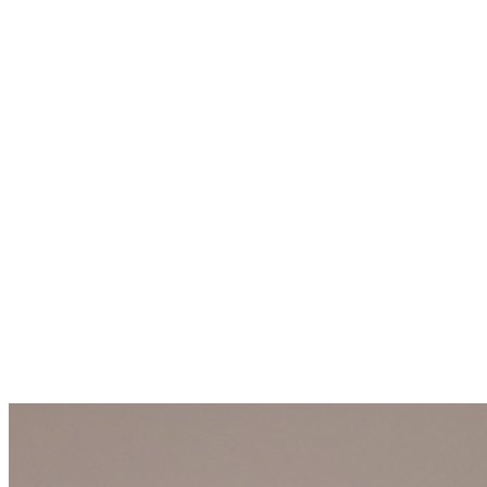
không ngờ.
Tre, trúc, tầm vông, nứa… là những loại vật liệu có đặc tính bền bỉ
vô cùng. Thân mềm nhưng lại rất dẻo dai, khi bện lại hoặc ghép
chúng lại với nhau thì khó mà tách rời ra được. Chúng được sáng
tạo ra rất nhiều thiết bị nội thất sử dụng để thiết kế nội thất đẹp cho
cả phòng khách, phòng ngủ, phòng đọc sách, toilet…
Cùng Thiên Phố khám phá những đồ dùng nội thất bằng tre trúc đã
được thiết kế ấn tượng, khiến bạn không khỏi ngất ngây trước vẻ
đẹp và công dụng hữu ích của những món đồ dường như “không
tưởng” này nhé.
Chắc hẳn bạn đã nghe đến công nghệ sạc không dây rồi phải
không, tuy nhiên, một chiếc ghế được làm từ tre lại chính là một
chiếc đệm sạc thì có lẽ không phải ai cũng biết. Điều đó hoàn toàn
là sự thật, một chiếc ghế đẩu được làm từ gỗ tre ghép vô cùng xinh
xắn, nó vừa là nơi bạn để vài vật dụng trang trí nhỏ, vừa là thiết bị
sạch điện thoại độc đáo. Sản phẩm được thiết kế bởi tập đoàn nội
thất danh tiếng IKEA – Thụy Điển.