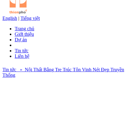
English
|
Tiếng việt
Trang chủ
Giới thiệu
Dự án
Tin tức
Liên hệ
Tin tức » Nội Thất Bằng Tre Trúc Tôn Vinh Nét Đẹp Truyền
Thống
Từ xa xưa tre, trúc đã trở thành những vật liệu quan trọng không thể
thiếu trong xây dựng thiết kế nội thất nhà ở cũng như các hoạt động
đời sống hằng ngày của người Việt Nam. Ngày nay, dù cho xã hội
phát triển như thế nào, thì những vật liệu truyền thống ấy vẫn được
nhiều người ưa chuộng.
Dưới bàn tay tài hoa của các kiến trúc sư, chuyên viên thiết kế mà
tre, trúc được biến tấu thành những đồ dùng nội thất vô cùng độc
đáo và ấn tượng. Các loại vật liệu này vừa mang lại cảm giác ấm
cúng cho ngôi nhà vừa mang đến một nét sang trọng, lịch lãm đến