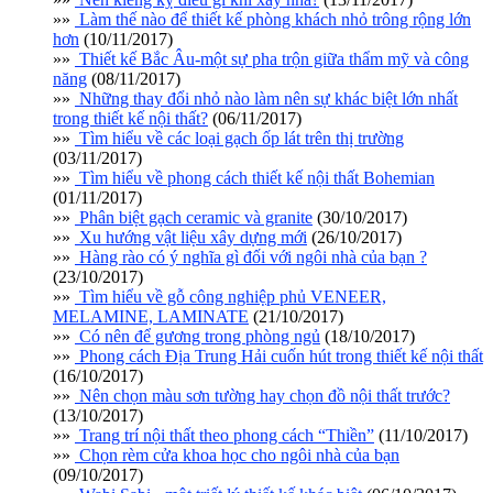
»»
Làm thế nào để thiết kế phòng khách nhỏ trông rộng lớn
hơn
(10/11/2017)
»»
Thiết kế Bắc Âu-một sự pha trộn giữa thẩm mỹ và công
năng
(08/11/2017)
»»
Những thay đổi nhỏ nào làm nên sự khác biệt lớn nhất
trong thiết kế nội thất?
(06/11/2017)
»»
Tìm hiểu về các loại gạch ốp lát trên thị trường
(03/11/2017)
»»
Tìm hiểu về phong cách thiết kế nội thất Bohemian
(01/11/2017)
»»
Phân biệt gạch ceramic và granite
(30/10/2017)
»»
Xu hướng vật liệu xây dựng mới
(26/10/2017)
»»
Hàng rào có ý nghĩa gì đối với ngôi nhà của bạn ?
(23/10/2017)
»»
Tìm hiểu về gỗ công nghiệp phủ VENEER,
MELAMINE, LAMINATE
(21/10/2017)
»»
Có nên để gương trong phòng ngủ
(18/10/2017)
»»
Phong cách Địa Trung Hải cuốn hút trong thiết kế nội thất
(16/10/2017)
»»
Nên chọn màu sơn tường hay chọn đồ nội thất trước?
(13/10/2017)
»»
Trang trí nội thất theo phong cách “Thiền”
(11/10/2017)
»»
Chọn rèm cửa khoa học cho ngôi nhà của bạn
(09/10/2017)