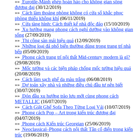
»»
Eurotile-Mảnh ghép hoàn hảo cho không gian sống
đương đại
(30/12/2019)
»»
Cách làm thoáng phòng không có cửa sổ khắc phục
phòng thiếu không khí
(06/11/2019)
»»
Cửa tàng hình: Cách thiết kế nhà độc đáo
(15/10/2019)
»»
Xu hướng mang phong cách nghỉ dưỡng vào không gian
sống
(27/09/2019)
»»
Thi công sàn mái hiệu quả
(12/09/2019)
»»
Những loại đá phổ biến thường dùng trong trang trí nhà
bếp
(05/09/2019)
»»
Phong cách trang trí nội thất Mid-century modern là gì?
(29/08/2019)
»»
Mốc tường và các biện pháp chống mốc tường hiệu quả
(20/08/2019)
»»
Cách làm sạch ghế da màu trắng
(06/08/2019)
»»
Dự toán xây nhà và những điều chủ đầu tư nên biết
(30/07/2019)
»»
Đón đầu xu hướng trào lưu mới cùng phong cách
METALLIC
(16/07/2019)
»»
Cách Giặt Ghế Sofa Theo Từng Loại Vải
(10/07/2019)
»»
Phong cách Pop – Art trong kiến trúc đương đại
(04/07/2019)
»»
Phong cách Kiến trúc Georgian
(25/06/2019)
»»
Neoclassical–Phong cách nội thất Tân cổ điển trong kiến
trúc
(19/06/2019)